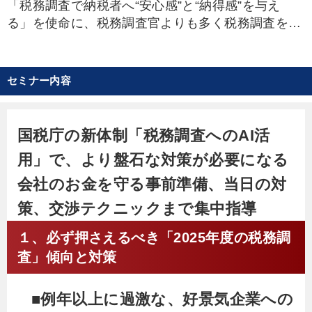
「税務調査で納税者へ“安心感”と“納得感”を与え
る」を使命に、税務調査官よりも多く税務調査を行
う“税務調査専門”税理士。立会い現場における圧倒
的な「実績」と「交渉力」で、社長・経理担当者か
ら絶大な信頼を獲得している。年間100件以上とい
セミナー内容
う、税理士業界でもダントツの税務調査実績を誇
る。
国税庁の新体制「税務調査へのAI活
現インテリジェンス、タナベ経営などを経て“人と
用」で、より盤石な対策が必要になる
カネ”に関わる指導をする中、多くの税理士が他業
務に追われ、税務調査の実務が後回しになっている
会社のお金を守る事前準備、当日の対
現状を知り独立。大手国税OBをはじめ、専門税理
策、交渉テクニックまで集中指導
士等を多数抱える、税理士法人TAXGYM（現・税理
士法人クオリティワン）を設立。目まぐるしく変わ
１、必ず押さえるべき「2025年度の税務調
る税制、法律への素早い適応、知識はもちろん、月
査」傾向と対策
10件以上こなす豊富な現場立会の中で使えることを
実証した、安心・確実な節税提案にも定評がある。
■例年以上に過激な、好景気企業への
中堅・中小オーナー企業経営者や富裕層から支援依