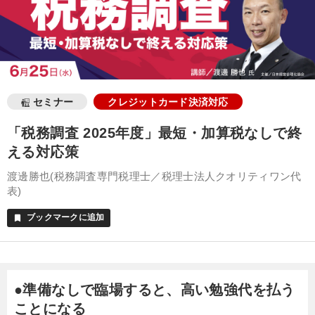
セミナー
クレジットカード決済対応
「税務調査 2025年度」最短・加算税なしで終
える対応策
渡邊勝也(税務調査専門税理士／税理士法人クオリティワン代
表)
ブックマークに追加
bookmark
●準備なしで臨場すると、高い勉強代を払う
ことになる