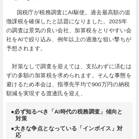
国税庁が税務調査にAI駆使。過去最高額の追
徴課税を確保したと話題になりました。2025年
の調査は景気の良い会社、加算税をとりやすい会
社をAIで絞り込み、例年以上の過激な狙い撃ちが
予想されます。
対策なしで調査を迎えては、支払わずに済むは
ずの多額の加算税を求められます。そんな事態を
避けるため本会は、指導先平均で900万円の納税
額減を実現する渡邊氏を迎え、
●必ず知るべき「AI時代の税務調査」傾向と
対策
●大きな争点となっている「インボイス」対
応