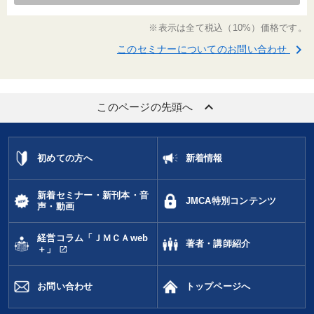
※表示は全て税込（10%）価格です。
keyboard_arrow_right
このセミナーについてのお問い合わせ
keyboard_arrow_up
このページの先頭へ
初めての方へ
新着情報
新着セミナー・新刊本・音
JMCA特別コンテンツ
声・動画
経営コラム「ＪＭＣＡweb
著者・講師紹介
open_in_new
＋」
お問い合わせ
トップページへ