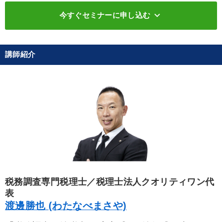
keyboard_arrow_down
今すぐセミナーに申し込む
講師紹介
税務調査専門税理士／税理士法人クオリティワン代
表
渡邊勝也 (わたなべまさや)