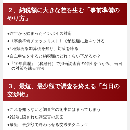
２、納税額に大きな差を生む「事前準備の
やり方」
●昨年から始まったインボイス対応
●《事前準備チェックリスト》で納税額に差をつける
●4種類ある加算税を知り、対策を練る
●自主申告をすると納税額はどれくらい下がるか？
●『10年職歴』（税経刊）で担当調査官の特性をつかみ、当日
の対策を練る方法
３、最短、最少額で調査を終える「当日の
交渉術」
●これを知らないと調査官の術中にはまってしまう
●雑談に隠された調査官の意図
●最短、最少額で終わらせる交渉テクニック