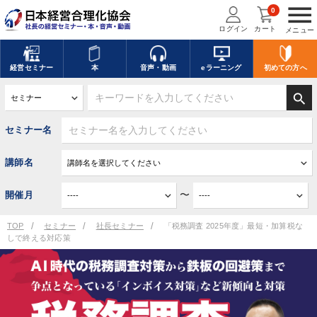
menu
0
ログイン
カート
メニュー
経営
セミナー
本
音声・動画
eラーニング
初めての方
へ
search
セミナー名
講師名
〜
開催月
TOP
セミナー
社長セミナー
「税務調査 2025年度」最短・加算税な
しで終える対応策