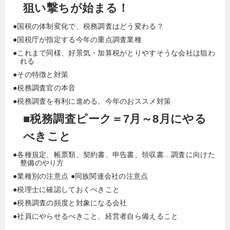
頼が殺到し、お忍びで指導を求めに来る税理士も多
狙い撃ちが始まる！
い。
●国税の体制変化で、税務調査はどう変わる？
●国税庁が指定する今年の重点調査業種
●これまで同様、好景気・加算税がとりやすそうな会社は狙わ
れる
●その特徴と対策
●税務調査官の本音
●税務調査を有利に進める、今年のおススメ対策
■税務調査ピーク＝7月～8月にやる
べきこと
●各種規定、帳票類、契約書、申告書、領収書…調査に向けた
整備のやり方
●業種別の注意点 ●同族関連会社の注意点
●税理士に確認しておくべきこと
●税務調査の頻度と対象になる会社
●社員にやらせるべきこと、経営者自ら備えること