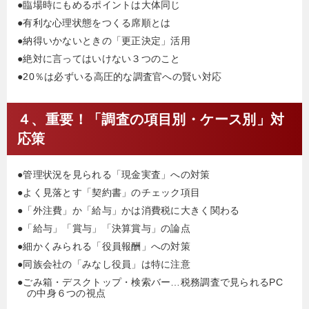
●臨場時にもめるポイントは大体同じ
●有利な心理状態をつくる席順とは
●納得いかないときの「更正決定」活用
●絶対に言ってはいけない３つのこと
●20％は必ずいる高圧的な調査官への賢い対応
４、重要！「調査の項目別・ケース別」対
応策
●管理状況を見られる「現金実査」への対策
●よく見落とす「契約書」のチェック項目
●「外注費」か「給与」かは消費税に大きく関わる
●「給与」「賞与」「決算賞与」の論点
●細かくみられる「役員報酬」への対策
●同族会社の「みなし役員」は特に注意
●ごみ箱・デスクトップ・検索バー…税務調査で見られるPC
の中身６つの視点