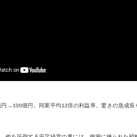
円→100億円。同業平均12倍の利益率。驚きの急成長
、他を圧倒する安定経営の裏には、緻密に練られた戦