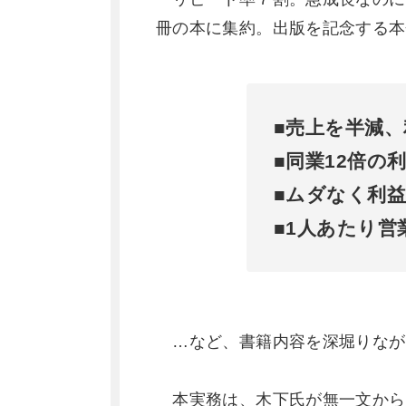
冊の本に集約。出版を記念する本
■売上を半減、
■同業12倍の
■ムダなく利
■1人あたり営
…など、書籍内容を深堀りなが
本実務は、木下氏が無一文から