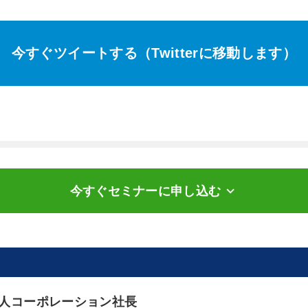
今すぐツイートする（Twitterに移動します）
keyboard_arrow_down
今すぐセミナーに申し込む
人コーポレーション社長