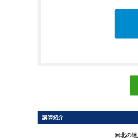
講師紹介
㈱北の達