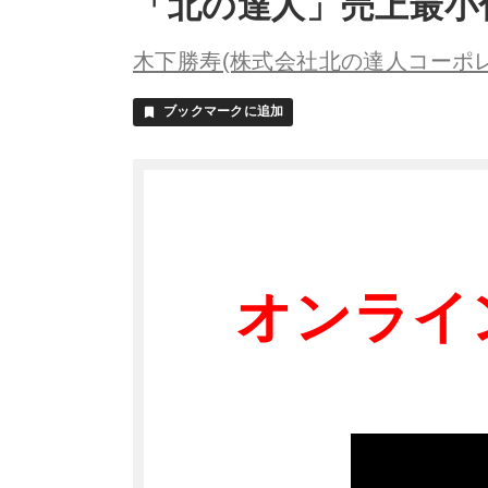
「北の達人」売上最小
木下勝寿(株式会社北の達人コーポ
ブックマークに追加
bookmark
オンライ