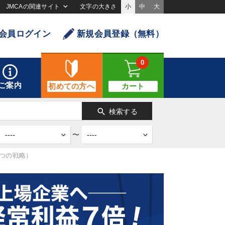
JMCAの関連サイト
文字の大きさ
小
中
大
会員ログイン
新規会員登録（無料）
0
ご案内
初めての方へ
カート
search
検索する
〜
つの戦略）