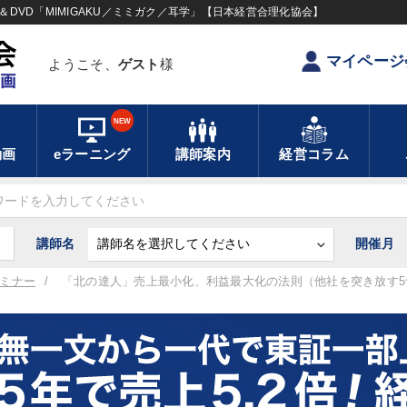
DVD「MIMIGAKU／ミミガク／耳学」【日本経営合理化協会】
マイページ
ようこそ、
ゲスト
様
NEW
動画
eラーニング
講師案内
経営コラム
講師名
開催月
ミナー
「北の達人」売上最小化、利益最大化の法則（他社を突き放す5