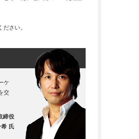
ください。
ーケ
を交
表取締役
希 氏