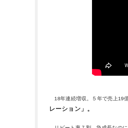
18年連続増収。５年で売上19億
レーション」。
リピート率７割。急成長なのに