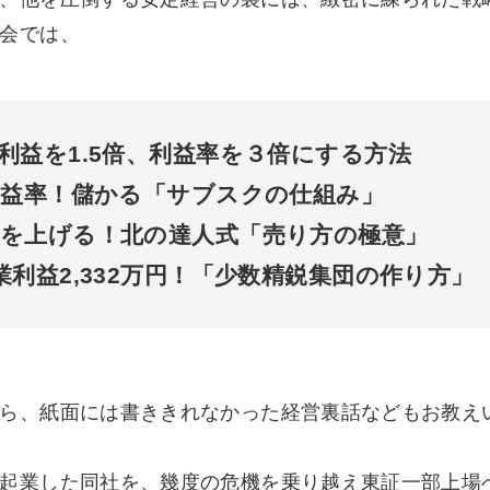
会では、
利益を1.5倍、利益率を３倍にする方法
利益率！儲かる「サブスクの仕組み」
益を上げる！北の達人式「売り方の極意」
業利益2,332万円！「少数精鋭集団の作り方」
ら、紙面には書ききれなかった経営裏話などもお教え
起業した同社を、幾度の危機を乗り越え東証一部上場