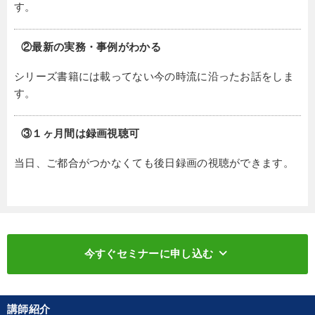
す。
②最新の実務・事例がわかる
シリーズ書籍には載ってない今の時流に沿ったお話をしま
す。
③１ヶ月間は録画視聴可
当日、ご都合がつかなくても後日録画の視聴ができます。
keyboard_arrow_down
今すぐセミナーに申し込む
講師紹介