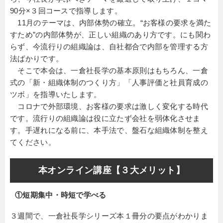
90分×３回コースで指導します。
11月のテーマは、内部体勢の確立。“お客様の要求を満た
すため”の内部体勢が、正しい組織のあり方です。にも関わ
らず、今流行りの組織論は、自社都合で内部を管理する方
法ばかりです。
そこで本会は、一倉社長学の基本原則はもちろん、一倉
式の「新・組織体制のつくり方」「人事評価と社員育成の
ツボ」を指導いたします。
コロナで外部環境、お客様の要求は激しく変化する時代
です。流行りの組織論は役に立たず会社を弱体化させま
す。手遅れになる前に、本手法で、盤石な組織体制を整え
てください。
本オンライン講座【３大メリット】
①短期集中・時短で学べる
３週間で、一倉社長学シリーズ本１冊分の要点がわかりま