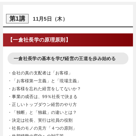
した「一倉 定の社長学」はAmazonランキング1位
獲得。
第1講
11月5日（木）
本シリーズでは、ユニチャーム創業者・高原慶一
朗氏、ドトールコーヒー創業者鳥羽博道氏など、錚
【一倉社長学の原理原則】
錚たる名経営者たちが学んできた一倉社長学を現代
版に進化させてお話させていただきます。
一倉社長学の基本を学び経営の王道を歩み始める
・会社の真の支配者は「お客様」
・「お客様第一主義」と「現場主義」
・お客様を忘れた経営をしてないか？
・事業の成否は、99％社長で決まる
・正しいトップダウン経営のやり方
・「独断」と「独裁」の違いとは？
・決定は社長、実行は社員の役割
・社長のモノの見方「４つの原則」
・外部情勢の変化への対応策