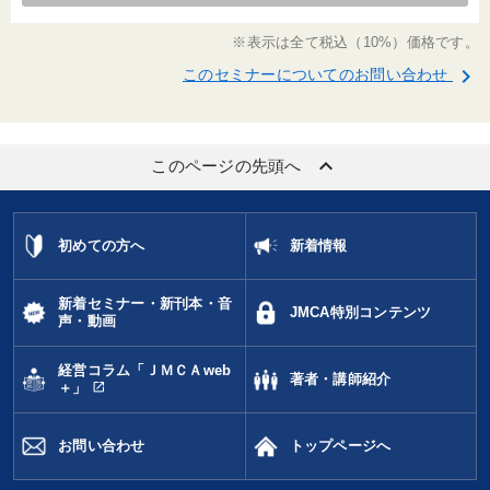
※表示は全て税込（10%）価格です。
keyboard_arrow_right
このセミナーについてのお問い合わせ
keyboard_arrow_up
このページの先頭へ
初めての方へ
新着情報
新着セミナー・新刊本・音
JMCA特別コンテンツ
声・動画
経営コラム「ＪＭＣＡweb
著者・講師紹介
open_in_new
＋」
お問い合わせ
トップページへ