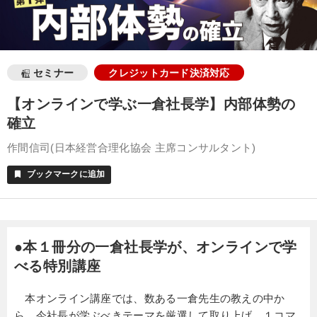
セミナー
クレジットカード決済対応
【オンラインで学ぶ一倉社長学】内部体勢の
確立
作間信司(日本経営合理化協会 主席コンサルタント)
ブックマークに追加
bookmark
●本１冊分の一倉社長学が、オンラインで学
べる特別講座
本オンライン講座では、数ある一倉先生の教えの中か
ら、今社長が学ぶべきテーマを厳選して取り上げ、１コマ