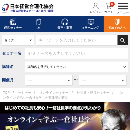
menu
0
ログイン
カート
メニュー
経営
セミナー
本
音声・動画
eラーニング
初めての方
へ
search
セミナー名
講師名
〜
開催月
TOP
セミナー
オンラインセミナー
社長業・経営セミナー
【オ
ンラインで学ぶ一倉社長学】内部体勢の確立