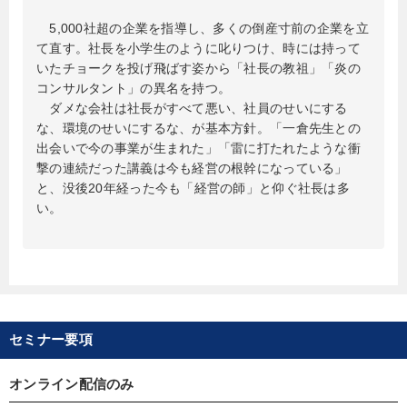
5,000社超の企業を指導し、多くの倒産寸前の企業を立
て直す。社長を小学生のように叱りつけ、時には持って
いたチョークを投げ飛ばす姿から「社長の教祖」「炎の
コンサルタント」の異名を持つ。
ダメな会社は社長がすべて悪い、社員のせいにする
な、環境のせいにするな、が基本方針。「一倉先生との
出会いで今の事業が生まれた」「雷に打たれたような衝
撃の連続だった講義は今も経営の根幹になっている」
と、没後20年経った今も「経営の師」と仰ぐ社長は多
い。
セミナー要項
オンライン配信のみ