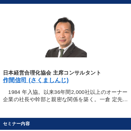
日本経営合理化協会 主席コンサルタント
作間信司 (さくましんじ)
1984 年入協。以来36年間2,000社以上のオーナー
企業の社長や幹部と親密な関係を築く。一倉 定先生
の「経営計画作成合宿」を15年担当。受講生の社長
とともに、一倉先生の指導を見て、聞いて、学んで
きた経験より、一倉社長学の本質をしっかり理解し
セミナー内容
た上で指導できる唯一のコンサルタント。昨年出版