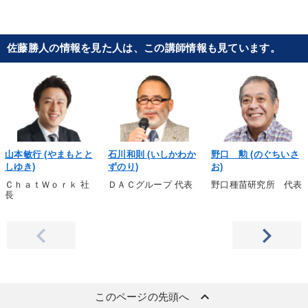
佐藤勝人の情報を見た人は、この講師情報も見ています。
山本敏行 (やまもとと
石川和則 (いしかわか
野口 勲 (のぐちいさ
しゆき)
ずのり)
お)
ＣｈａｔＷｏｒｋ 社
ＤＡＣグループ 代表
野口種苗研究所 代表
長
keyboard_arrow_up
このページの先頭へ