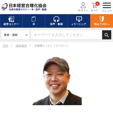
menu
0
ログイン
カート
メニュー
経営
セミナー
本
音声・動画
eラーニング
初めての方
へ
search
TOP
講師案内
佐藤勝人 (さとうかつひと)