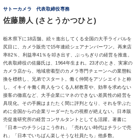
サトーカメラ 代表取締役専務
佐藤勝人 (さとうかつひと)
栃木県下に18店舗。続々進出してくる全国の大手ライバルを
尻目に、カメラ販売で15年連続シェアナンバーワン。再来店
率82％、利益率41％を叩き出す、ぶっちぎりの経営を推進。
代表取締役の佐藤氏は、1964年生まれ。23才のとき、実家の
カメラ店から、地域密着型のカメラ専門チェーンへの業態転
換を標榜し、兄弟でスタート。働く仲間をアソシエイトと称
し、イキイキ働く商人をつくる人材教育や、効率を求めない
接客の徹底など、大手企業にマネのできない差異性の経営を
具現化。その手腕はまたたく間に評判となり、それを学ぶた
めに全国からの企業リーダーたちの視察が絶えない。日本販
売促進研究所の経営コンサルタントとしても活躍。著書に
「日本一のチラシはこう作れ」「売れない時代はチラシで売
れ」「日本でいちばん楽しそうな社員たち」他多数。