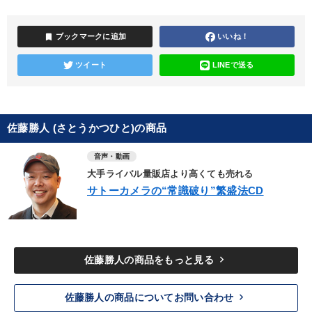
bookmark
ブックマークに追加
いいね！
ツイート
LINEで送る
佐藤勝人 (さとうかつひと)の商品
音声・動画
大手ライバル量販店より高くても売れる
サトーカメラの“常識破り”繁盛法CD
keyboard_arrow_right
佐藤勝人の商品をもっと見る
keyboard_arrow_right
佐藤勝人の商品についてお問い合わせ