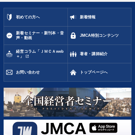
初めての方へ
新着情報
新着セミナー・新刊本・音
JMCA特別コンテンツ
声・動画
経営コラム「ＪＭＣＡweb
著者・講師紹介
open_in_new
＋」
お問い合わせ
トップページへ