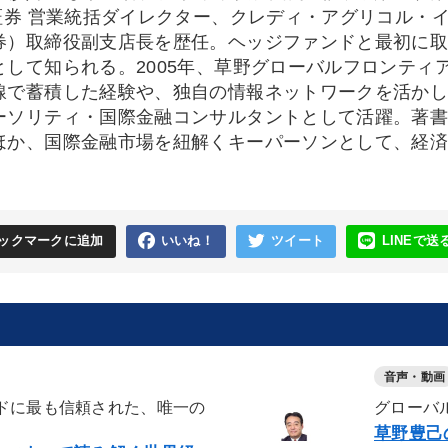
C証券 営業統括ダイレクター、クレディ・アグリコル・
券）取締役副支店長を歴任。ヘッジファンドと最初に
として知られる。2005年、草野グローバルフロンティ
線で蓄積した経験や、独自の情報ネットワークを活か
ーソリティ・国際金融コンサルタントとして活躍。著
ほか、国際金融市場を紐解くキーパーソンとして、経
ックマークに追加
いいね！
ツイート
LINEで送
音声・動画
ドに最も信頼された、唯一の
グローバ
草野豊己