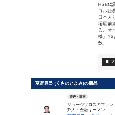
HSB
コル証
日本人
場最前
る、オ
機』の
数。
bookmark
ブ
草野豊己 (くさのとよみ)の商品
音声・動画
ジョージソロスのファン
邦人・金融キーマン