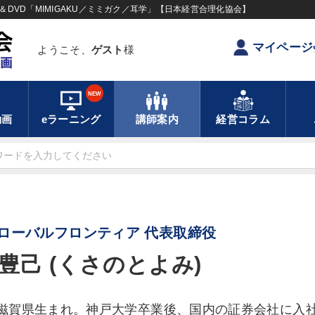
DVD「MIMIGAKU／ミミガク／耳学」【日本経営合理化協会】
マイページ
ようこそ、
ゲスト
様
NEW
動画
eラーニング
講師案内
経営コラム
ローバルフロンティア 代表取締役
豊己 (くさのとよみ)
2年滋賀県生まれ。神戸大学卒業後、国内の証券会社に入