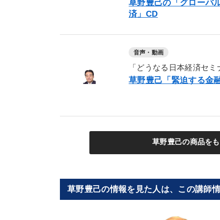
草野豊己の「グローバ
済」CD
音声・動画
「どうなる日本経済セミ
草野豊己「緊迫する金融
草野豊己の商品をも
草野豊己の情報を見た人は、この講師