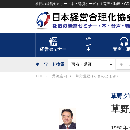
社長の経営セミナー・本・講演オーディオ音声・動画・CD＆
経営セミナー
本
音声・
キーワード検索
TOP
講師案内
草野豊己 (くさのとよみ)
草野グ
草野
195