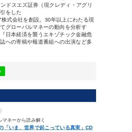
インドスエズ証券（現クレディ・アグリ
取引をした
ア株式会社を創設。30年以上にわたる現
してグローバルマネーの動向を分析す
書『日本経済を襲うエキゾチック金融危
済誌への寄稿や報道番組への出演など多
る
ルマネーから読み解く
の「いま、世界で起こっている真実」CD