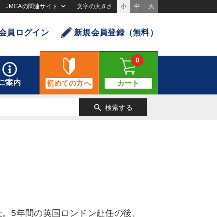
JMCAの関連サイト
文字の大きさ
小
中
大
会員ログイン
新規会員登録（無料）
0
ご案内
初めての方へ
カート
search
検索する
社。5年間の英国ロンドン赴任の後、