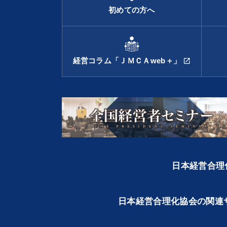
初めての方へ
経営コラム「ＪＭＣＡweb＋」
open_in_new
日本経営合理化
日本経営合理化協会の関連