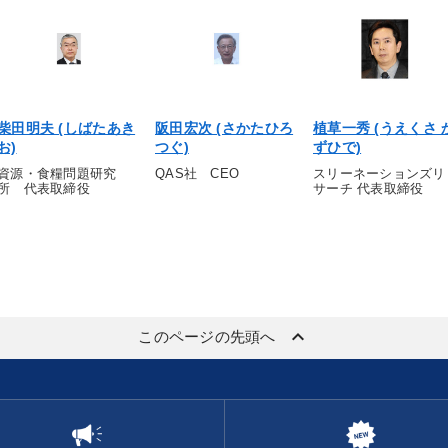
柴田明夫 (しばたあき
阪田宏次 (さかたひろ
植草一秀 (うえくさ 
お)
つぐ)
ずひで)
資源・食糧問題研究
QAS社 CEO
スリーネーションズリ
所 代表取締役
サーチ 代表取締役
keyboard_arrow_up
このページの先頭へ