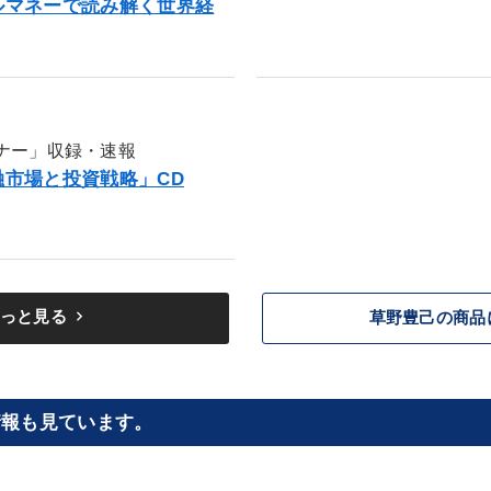
ルマネーで読み解く世界経
ナー」収録・速報
市場と投資戦略」CD
keyboard_arrow_right
っと見る
草野豊己の商品
情報も見ています。