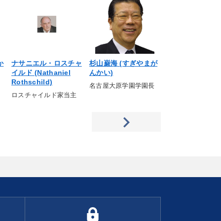
か
ナサニエル・ロスチャ
杉山巌海 (すぎやまが
門倉貴史 (かど
イルド (Nathaniel
んかい)
かし)
Rothschild)
名古屋大原学園学園長
ＢＲＩＣｓ経済研
代表
ロスチャイルド家当主