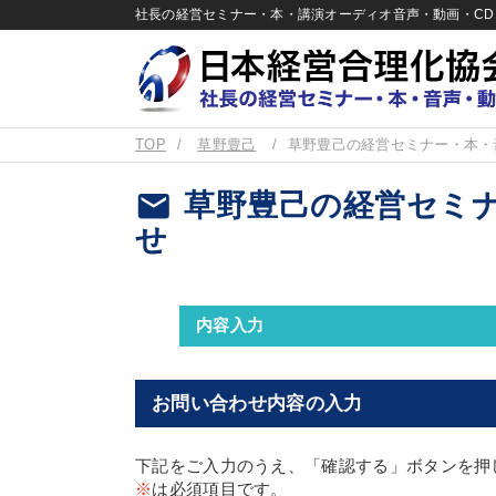
社長の経営セミナー・本・講演オーディオ音声・動画・CD＆
TOP
草野豊己
草野豊己の経営セミナー・本・
email
草野豊己の経営セミナ
せ
内容入力
お問い合わせ内容の入力
下記をご入力のうえ、「確認する」ボタンを押
※
は必須項目です。