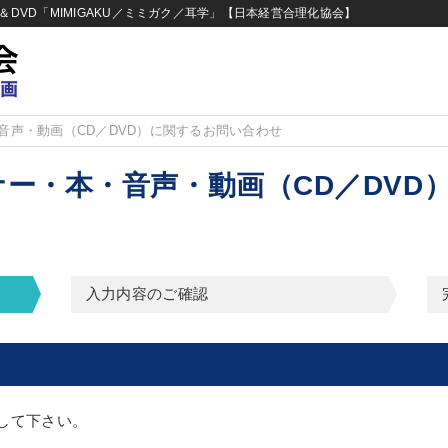
DVD「MIMIGAKU／ミミガク／耳学」【日本経営合理化協会】
音声・動画（CD／DVD）に関するお問い合わせ
ー・本・音声・動画（CD／DVD
入力内容のご確認
して下さい。