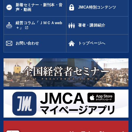
新着セミナー・新刊本・音
JMCA特別コンテンツ
声・動画
経営コラム「ＪＭＣＡweb
著者・講師紹介
open_in_new
＋」
お問い合わせ
トップページへ