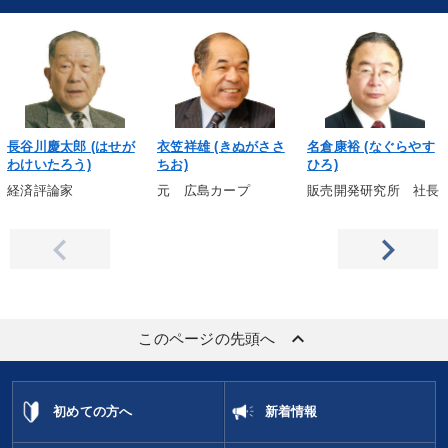
長谷川慶太郎 (はせが
衣笠祥雄 (きぬがささ
名倉康裕 (なぐらやす
わけいたろう)
ちお)
ひろ)
経済評論家
元 広島カープ
販売開発研究所 社長
keyboard_arrow_up
このページの先頭へ
初めての方へ
新着情報