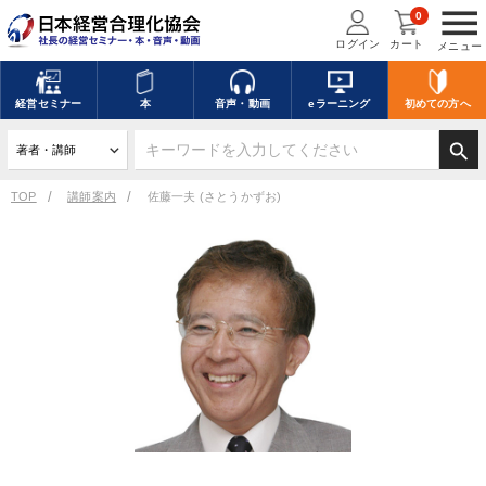
menu
0
ログイン
カート
メニュー
経営
セミナー
本
音声・動画
eラーニング
初めての方
へ
search
TOP
講師案内
佐藤一夫 (さとうかずお)