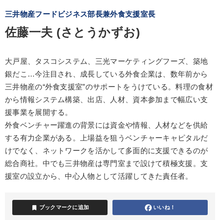
三井物産フードビジネス部長兼外食支援室長
佐藤一夫 (さとうかずお)
大戸屋、タスコシステム、三光マーケティングフーズ、築地
銀だこ…今注目され、成長している外食企業は、数年前から
三井物産の“外食支援室”のサポートをうけている。料理の食材
から情報システム構築、出店、人材、資本参加まで幅広い支
援事業を展開する。
外食ベンチャー躍進の背景には資金や情報、人材などを供給
する有力企業がある。上場益を狙うベンチャーキャピタルだ
けでなく、ネットワークを活かして多面的に支援できるのが
総合商社。中でも三井物産は専門室まで設けて積極支援。支
援室の設立から、中心人物として活躍してきた責任者。
bookmark
ブックマークに追加
いいね！