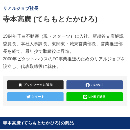
リアルジョブ社長
寺本高廣 (てらもとたかひろ)
1984年千曲不動産（現・スターツ）に入社。新越谷支店解説
委員長、本社人事課長、東関東・城東営業部長、営業推進部
長を経て、最年少で取締役に昇進。
2000年ピタットハウスのFC事業推進のためのリアルジョブを
設立し、代表取締役に就任。
bookmark
ブックマークに追加
いいね！
ツイート
LINEで送る
寺本高廣 (てらもとたかひろ)の商品