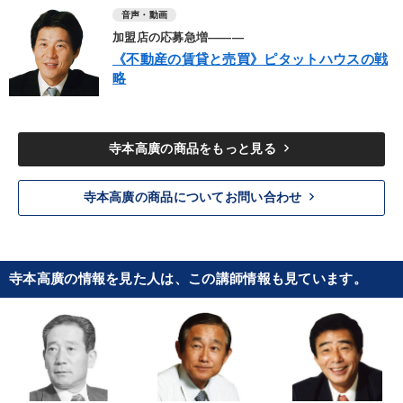
音声・動画
加盟店の応募急増―――
《不動産の賃貸と売買》ピタットハウスの戦
略
keyboard_arrow_right
寺本高廣の商品をもっと見る
keyboard_arrow_right
寺本高廣の商品についてお問い合わせ
寺本高廣の情報を見た人は、この講師情報も見ています。