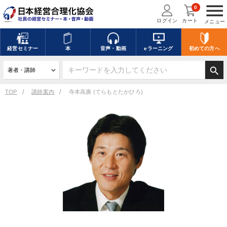
menu
0
ログイン
カート
メニュー
経営
セミナー
本
音声・動画
eラーニング
初めての方
へ
search
TOP
講師案内
寺本高廣 (てらもとたかひろ)