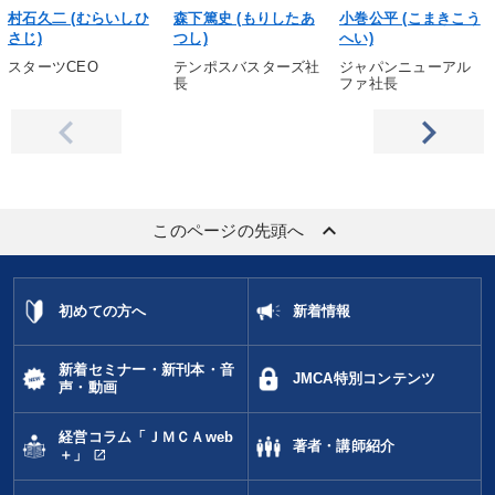
村石久二 (むらいしひ
森下篤史 (もりしたあ
小巻公平 (こまきこう
さじ)
つし)
へい)
スターツCEO
テンポスバスターズ社
ジャパンニューアル
長
ファ社長
keyboard_arrow_up
このページの先頭へ
初めての方へ
新着情報
新着セミナー・新刊本・音
JMCA特別コンテンツ
声・動画
経営コラム「ＪＭＣＡweb
著者・講師紹介
open_in_new
＋」