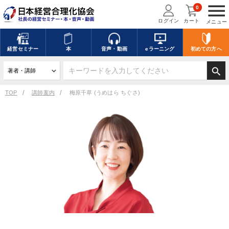
menu
0
ログイン
カート
メニュー
経営
セミナー
本
音声・動画
eラーニング
初めての方
へ
search
TOP
講師案内
梅原千草 (うめはら ちぐさ)