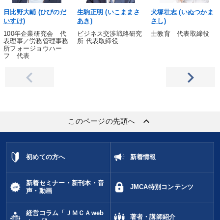
日比野大輔 (ひびのだ
生駒正明 (いこままさ
犬塚壮志 (いぬつかま
いすけ)
あき)
さし)
100年企業研究会 代
ビジネス交渉戦略研究
士教育 代表取締役
表理事／労務管理事務
所 代表取締役
所フォージョウハー
フ 代表
keyboard_arrow_up
このページの先頭へ
初めての方へ
新着情報
新着セミナー・新刊本・音
JMCA特別コンテンツ
声・動画
経営コラム「ＪＭＣＡweb
著者・講師紹介