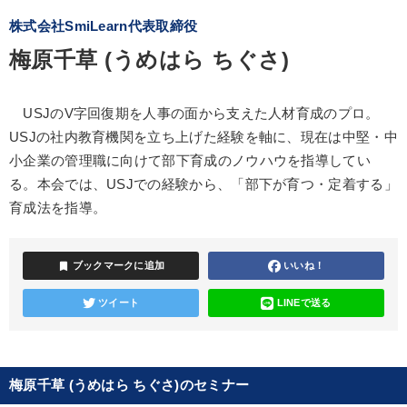
株式会社SmiLearn代表取締役
梅原千草 (うめはら ちぐさ)
USJのV字回復期を人事の面から支えた人材育成のプロ。
USJの社内教育機関を立ち上げた経験を軸に、現在は中堅・中
小企業の管理職に向けて部下育成のノウハウを指導してい
る。本会では、USJでの経験から、「部下が育つ・定着する」
育成法を指導。
bookmark
ブックマークに追加
いいね！
ツイート
LINEで送る
梅原千草 (うめはら ちぐさ)のセミナー