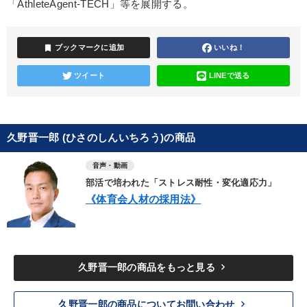
「AthleteAgent-TECH」等を展開する。
bookmark
ブックマークに追加
いいね！
ツイート
LINEで送る
久野晋一郎 (ひさのしんいちろう)の商品
音声・動画
部活で培われた「ストレス耐性・変化適応力」
《体育会人材の採用法》
keyboard_arrow_right
久野晋一郎の商品をもっと見る
keyboard_arrow_right
久野晋一郎の商品についてお問い合わせ