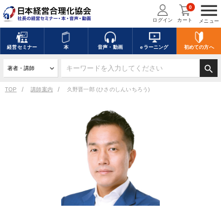
menu
0
ログイン
カート
メニュー
経営
セミナー
本
音声・動画
eラーニング
初めての方
へ
search
TOP
講師案内
久野晋一郎 (ひさのしんいちろう)