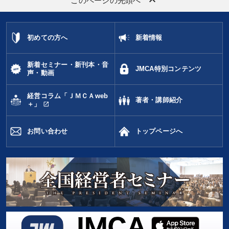
keyboard_arrow_up
このページの先頭へ
初めての方へ
新着情報
新着セミナー・新刊本・音
JMCA特別コンテンツ
声・動画
経営コラム「ＪＭＣＡweb
著者・講師紹介
open_in_new
＋」
お問い合わせ
トップページへ