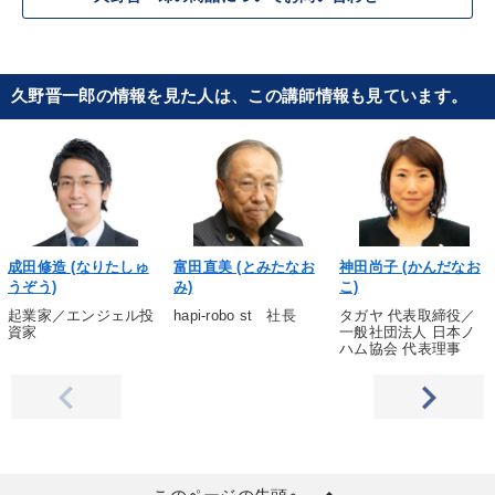
久野晋一郎の情報を見た人は、この講師情報も見ています。
成田修造 (なりたしゅ
富田直美 (とみたなお
神田尚子 (かんだなお
うぞう)
み)
こ)
起業家／エンジェル投
hapi-robo st 社長
タガヤ 代表取締役／
資家
一般社団法人 日本ノ
ハム協会 代表理事