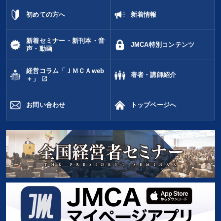
初めての方へ
新着情報
新着セミナー・新刊本・音
JMCA特別コンテンツ
声・動画
経営コラム「ＪＭＣＡweb
著者・講師紹介
open_in_new
＋」
お問い合わせ
トップページへ