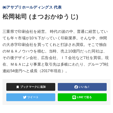
㈱アサプリホールディングス 代表
松岡祐司 (まつおかゆうじ)
三重県で印刷会社を経営。 時代の波の中、普通に経営してい
ても年々市場が10％下がっていく印刷業界。そんな中、仲間
の大赤字印刷会社を買ってくれと打診され買収。そこで独自
のＭ＆Ａノウハウを積む。当時、売上10億円だった同社は、
その後デザイン会社、広告会社、ＩＴ会社など7社を買収。現
在、Ｍ＆Ａにより事業と取引先は多岐にわたり、グループ9社
連結54億円へと成長（2017年現在）。
bookmark
ブックマークに追加
いいね！
ツイート
LINEで送る