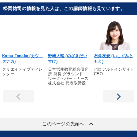
松岡祐司の情報を見た人は、この講師情報も見ています。
Katsu Tanaka (カツ
野崎大輔 (のざきだい
石角友愛 (いしずみと
タナカ)
すけ)
もえ)
クリエイティブディレ
日本労働教育総合研究
パロアルトインサイト
クター
所 所長 グラウンド
CEO
ワーク・パートナーズ
株式会社 代表取締役
keyboard_arrow_up
このページの先頭へ