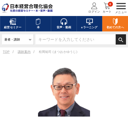
menu
0
ログイン
カート
メニュー
経営
セミナー
本
音声・動画
eラーニング
初めての方
へ
search
TOP
講師案内
松岡祐司 (まつおかゆうじ)