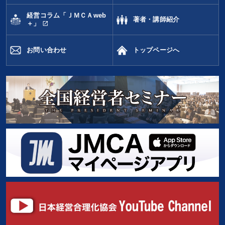
経営コラム「ＪＭＣＡweb
著者・講師紹介
open_in_new
＋」
お問い合わせ
トップページへ