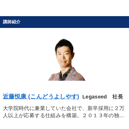
すべての音声・動画（全2077タイトル）からお探しいただけます
タグ・キーワード
講師紹介
労務問題・リスク対策
感動講話
IT・デジタル活用
生産性向上
会社数字を学ぶ
会長
プロ経営者
モチベーション
コロナ禍対策
上場企業
企業文化
金融
経済予測
心を磨く
労務問題・人事対策
DX
リピート
営業力強化
営業
資産保全
AI
近藤悦康 (こんどうよしやす)
Legaseed 社長
ドラッカー
ベンチャー
イノベーション
大学院時代に兼業していた会社で、新卒採用に２万
人以上が応募する仕組みを構築。２０１３年の独立
※「更新」を押すと「タグ・キーワード」を更新いただけます。
から一年で、指導先３百社、セミナー受講者６万