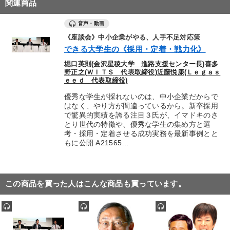
関連商品
音声・動画
《座談会》中小企業がやる、人手不足対応策
できる大学生の《採用・定着・戦力化》
堀口英則(金沢星稜大学 進路支援センター長)喜多
野正之(ＷＩＴＳ 代表取締役)近藤悦康(Ｌｅｇａｓ
ｅｅｄ 代表取締役)
優秀な学生が採れないのは、中小企業だからで
はなく、やり方が間違っているから。新卒採用
で驚異的実績を誇る注目３氏が、イマドキのさ
とり世代の特徴や、優秀な学生の集め方と選
考・採用・定着させる成功実務を最新事例とと
もに公開 A21565…
この商品を買った人はこんな商品も買っています。