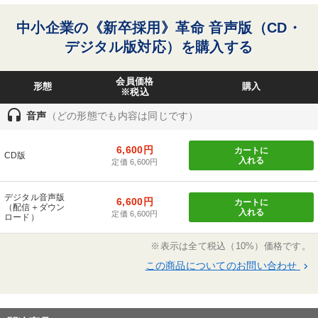
人。
中小企業の《新卒採用》革命 音声版（CD・
デジタル版対応）を購入する
会員価格
形態
購入
※税込
headset
音声
（どの形態でも内容は同じです）
6,600円
カートに
CD版
入れる
定価 6,600円
デジタル音声版
6,600円
カートに
（配信＋ダウン
入れる
定価 6,600円
ロード）
※表示は全て税込（10%）価格です。
この商品についてのお問い合わせ
keyboard_arrow_right