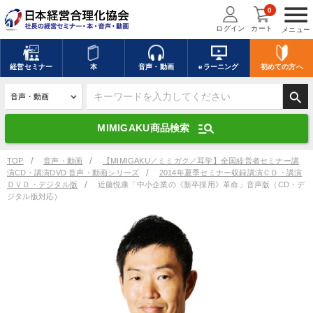
menu
0
ログイン
カート
メニュー
キーワードを入力して探す
edit
経営
セミナー
本
音声・動画
eラーニング
初めての方
へ
search
デジタル版対応のみ検索結果に表示する
manage_search
MIMIGAKU商品検索
search
上記の条件で検索
TOP
音声・動画
【MIMIGAKU／ミミガク／耳学】全国経営者セミナー講
演CD・講演DVD 音声・動画シリーズ
2014年夏季セミナー収録講演ＣＤ・講演
ＤＶＤ・デジタル版
近藤悦康「中小企業の《新卒採用》革命」音声版（CD・デ
ジタル版対応）
講演収録物を探す
mic
refresh
更新する
全国経営者セミナー講演収録物（全1315タイトル）からお探しいただけ
ます
カテゴリー