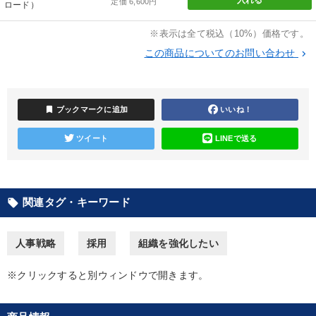
定価 6,600円
ロード）
全国経営者セミナー収録物以外の経営教材（全762タイトル）からお探
しいただけます
※表示は全て税込（10%）価格です。
この商品についてのお問い合わせ
カテゴリー
keyboard_arrow_right
2025年春季全国経営者セミナー収録講演ＣＤ・講演ＤＶＤ・デジ
タル版（音声／動画ストリーミング・ダウンロード）
bookmark
ブックマークに追加
いいね！
「儲けの本質」を突く
大竹愼一書籍
最新技術・トレンド
ツイート
LINEで送る
【6月】音声・映像
148回夏季大会
改善・生産性向上
会社のパフォーマンスを高める講話
関連タグ・キーワード
local_offer
【最新刊】時代を超える経営150の言葉＋社長のスピーチ・話材
集２タイトル
人事戦略
採用
組織を強化したい
147回春季大会
音声と動画で学ぶ
※クリックすると別ウィンドウで開きます。
最新トレンドと時代の潮流を押さえる