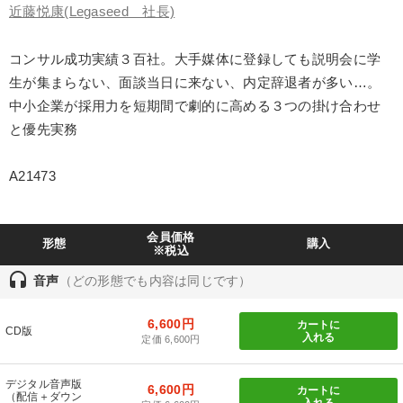
近藤悦康
(Legaseed 社長)
業種
コンサル成功実績３百社。大手媒体に登録しても説明会に学
生が集まらない、面談当日に来ない、内定辞退者が多い…。
製造業
卸売・小売・飲食業
建設・不動産業
中小企業が採用力を短期間で劇的に高める３つの掛け合わせ
と優先実務
IT・サービス・金融業
コンサルタント
専門家
A21473
キーワード
会員価格
マーケティング
健康・ウェルビーイング
リーダーシップ
形態
購入
※税込
headset
音声
（どの形態でも内容は同じです）
異発想
投資
資産運用
6,600円
カートに
※「更新」を押すと「テーマ」「キーワード」を更新いただけます。
CD版
入れる
定価 6,600円
経営音声・動画を探す
ondemand_video
refresh
更新する
デジタル音声版
6,600円
カートに
（配信＋ダウン
入れる