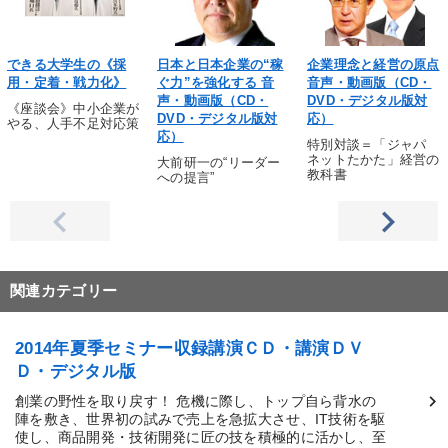
できる大学生の《採
日本と日本企業の“稼
企業理念と経営の原点
用・定着・戦力化》
ぐ力”を強化する 音
音声・動画版（CD・
声・動画版（CD・
DVD・デジタル版対
《座談会》中小企業が
DVD・デジタル版対
応）
やる、人手不足対応策
応）
特別対談＝「ジャパ
ネットたかた」経営の
大前研一の“リーダー
教科書
への提言”
関連カテゴリー
2014年夏季セミナー収録講演ＣＤ・講演ＤＶ
Ｄ・デジタル版
創業の野性を取り戻す！ 危機に際し、トップ自ら背水の
陣を敷き、世界初の試みで売上を急拡大させ、IT技術を駆
使し、商品開発・技術開発に匠の技を積極的に活かし、至