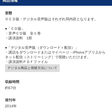
商品情報
目的別
形態
※ＣＤ版・デジタル音声版はそれぞれ同内容となります。
社員研修を行いたい
社長の姿勢を学びたい
●「ＣＤ版」
発想力を磨きたい
経営体系を学びたい
・音声ＣＤ版 全１巻
・講演資料 1部
リーダーの魅力向上
販売力を強化したい
●「デジタル音声版（ダウンロード＋配信）」
・講話をダウンロードまたはマイページ・iPhoneアプリ上から
ネット配信（ストリーミング）で視聴いただけます。
キーワード
・講演資料ＰＤＦファイル
デジタル商品と視聴方法について
イノベーション
通信販売
一倉定
広報・PR
収録時間
中小企業
プロ経営者
約57分
※「更新」を押すと「カテゴリー」「目的別」「キーワード」を更新いただけます。
発刊年
2014年
タグから探す
local_offer
refresh
更新する