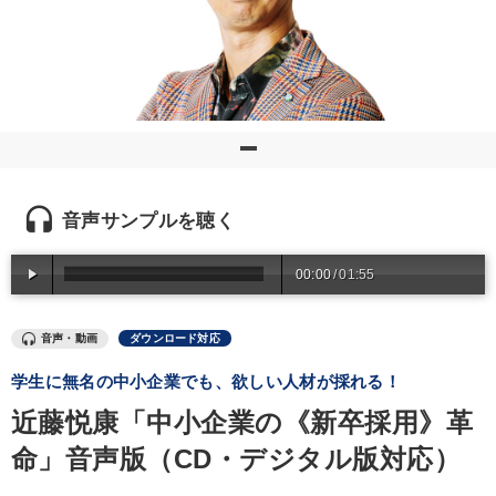
優秀各社の智恵と戦略
事業家のロマンと経営
若手異才経営者の発想
専門家のアドバイス
リーダーの器量を学ぶ
テーマ
headset
音声サンプルを聴く
売上直結の営業力や販売力を獲得する
00:00
/
01:55
《強い財務を実践する経営者》講話４選
「儲けの本質」を突く
音声・動画
ダウンロード対応
全国経営者セミナー収録〈売れ筋・人気〉音声＆動画20選
学生に無名の中小企業でも、欲しい人材が採れる！
近藤悦康「中小企業の《新卒採用》革
【最新刊】精神科医・和田秀樹の「老いない力」＋健康な社長と
会社をつくる厳選講話
命」音声版（CD・デジタル版対応）
成功哲学・人間学