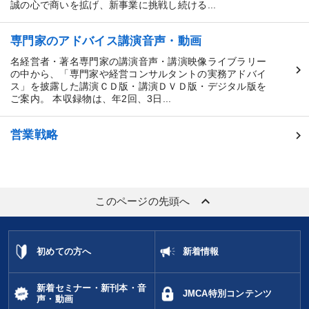
誠の心で商いを拡げ、新事業に挑戦し続ける...
専門家のアドバイス講演音声・動画
名経営者・著名専門家の講演音声・講演映像ライブラリー
の中から、「専門家や経営コンサルタントの実務アドバイ
ス」を披露した講演ＣＤ版・講演ＤＶＤ版・デジタル版を
ご案内。 本収録物は、年2回、3日...
営業戦略
keyboard_arrow_up
このページの先頭へ
初めての方へ
新着情報
新着セミナー・新刊本・音
JMCA特別コンテンツ
声・動画