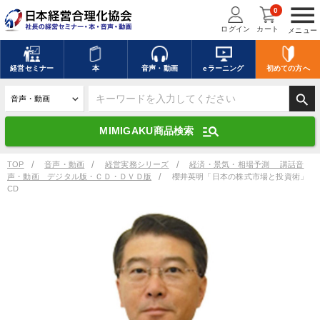
menu
0
ログイン
カート
メニュー
キーワードを入力して探す
edit
経営
セミナー
本
音声・動画
eラーニング
初めての方
へ
search
デジタル版対応のみ検索結果に表示する
manage_search
MIMIGAKU商品検索
search
上記の条件で検索
TOP
音声・動画
経営実務シリーズ
経済・景気・相場予測 講話音
声・動画 デジタル版・ＣＤ・ＤＶＤ版
櫻井英明「日本の株式市場と投資術」
CD
講演収録物を探す
mic
refresh
更新する
全国経営者セミナー講演収録物（全1315タイトル）からお探しいただけ
ます
カテゴリー