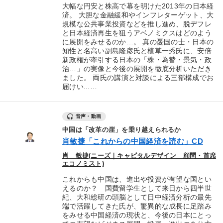
大幅な円安と株高で幕を明けた2013年の日本経
済。 大胆な金融緩和やインフレターゲット、大
規模な公共事業投資などを推し進め、脱デフレ
と日本経済再生を狙うアベノミクスはどのよう
に展開をみせるのか…。 真の憂国の士・日本の
知性と名高い副島隆彦氏と植草一秀氏に、安倍
新政権が牽引する日本の「株・為替・景気・政
治…」の実像と今後の展開を徹底分析いただき
ました。 両氏の講演と対談による三部構成でお
届けい...…
音声・動画
中国は「改革の崖」を乗り越えられるか
肖敏捷「これからの中国経済を読む」CD
肖 敏捷(ニーズ｜キャピタルデザイン 顧問・首席
エコノミスト)
これからも中国は、進出や投資が有望な国とい
えるのか？ 国費留学生として来日から四半世
紀、大和総研の頭脳として日中経済分析の最先
端で活躍してきた氏が、驚異的な成長に足踏み
をみせる中国経済の現状と、今後の日本にとっ