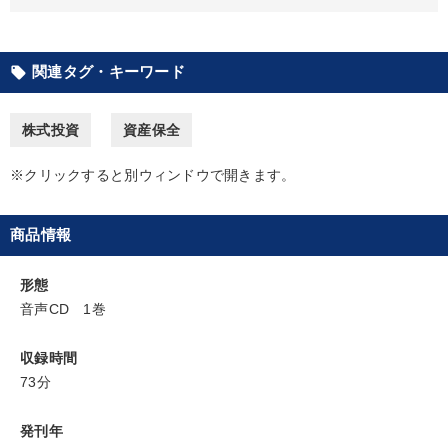
カテゴリー
関連タグ・キーワード
local_offer
井上和弘の財務力UP
企業戦略に学ぶ
株式投資
資産保全
2025年夏季全国経営者セミナー収録講演ＣＤ・講演ＤＶＤ・デジ
タル版（音声／動画ストリーミング・ダウンロード）
※クリックすると別ウィンドウで開きます。
経営リーダーの考え方と戦略を学ぶ
商品情報
最新トレンドと時代の潮流を押さえる
組織・採用・スキル
形態
【6月】音声・映像
音声CD 1巻
2026年夏季全国経営者セミナー収録講演ＣＤ・講演ＤＶＤ・デジ
タル版（音声／動画ストリーミング・ダウンロード）
収録時間
73分
【最新刊】精神科医・和田秀樹の「老いない力」＋健康な社長と
会社をつくる厳選講話
発刊年
改善・生産性向上