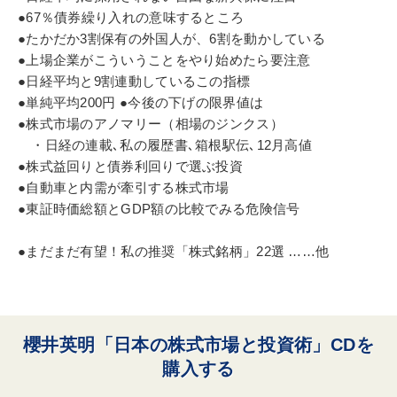
企業成長
地方企業の勝ち方
イノベーション
MBA
●67％債券繰り入れの意味するところ
●たかだか3割保有の外国人が、6割を動かしている
伝統・文化
●上場企業がこういうことをやり始めたら要注意
●日経平均と9割連動しているこの指標
※「更新」を押すと「タグ・キーワード」を更新いただけます。
●単純平均200円 ●今後の下げの限界値は
●株式市場のアノマリー（相場のジンクス）
・日経の連載､私の履歴書､箱根駅伝､12月高値
●株式益回りと債券利回りで選ぶ投資
●自動車と内需が牽引する株式市場
●東証時価総額とGDP額の比較でみる危険信号
●まだまだ有望！私の推奨「株式銘柄」22選 ……他
櫻井英明「日本の株式市場と投資術」CDを
購入する