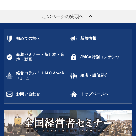
keyboard_arrow_up
このページの先頭へ
初めての方へ
新着情報
新着セミナー・新刊本・音
JMCA特別コンテンツ
声・動画
経営コラム「ＪＭＣＡweb
著者・講師紹介
open_in_new
＋」
お問い合わせ
トップページへ