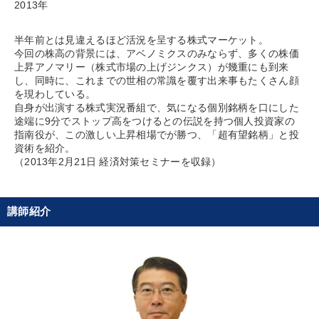
2013年
仕事のスキルと人間力を高める知恵を身につける
半年前とは見違えるほど活況を呈する株式マーケット。
今回の株高の背景には、アベノミクスのみならず、多くの株価
会社のパフォーマンスを高める講話
上昇アノマリー（株式市場の上げジンクス）が幾重にも到来
し、同時に、これまでの世相の常識を覆す出来事もたくさん顔
を現わしている。
目的別
自身が出演する株式実況番組で、気になる個別銘柄を口にした
途端に9分でストップ高をつけるとの伝説を持つ個人投資家の
指南役が、この激しい上昇相場でが勝つ、「超有望銘柄」と投
社員研修を行いたい
経営体系を学びたい
資術を紹介。
（2013年2月21日 経済対策セミナーを収録）
財務・数字力の向上
販売力を強化したい
後継者に聞かせたい
新事業・新商品づくり
講師紹介
キーワード
早わかり
労務問題・人事対策
早分かり
対談・座談会
一流人
両利きの経営