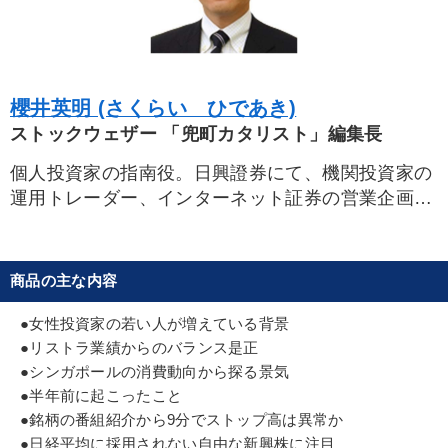
※「更新」を押すと「カテゴリー」「目的別」「キーワード」を更新いただけます。
タグから探す
local_offer
refresh
更新する
櫻井英明 (さくらい ひであき)
ストックウェザー 「兜町カタリスト」編集長
すべての音声・動画（全2077タイトル）からお探しいただけます
個人投資家の指南役。日興證券にて、機関投資家の
タグ・キーワード
運用トレーダー、インターネット証券の営業企画兼
情報担当、「株式新聞Ｗeekly」編集長を経て、
お金の授業
中村天風
営業力強化
感動講話
2008年より現職。
ラジオNIKKEIで毎週木曜引け後の「櫻井英明の投
商品の主な内容
ドラッカー
労務問題・人事対策
成功哲学
資知識研究所」、東証取引所内特別ブースから火曜
前場と水曜後場にLIVE中継する「東
●女性投資家の若い人が増えている背景
テレビ・ネットで話題
思考法
経営計画
未来先見
京マーケットワイド」に出演中。また、専門月刊誌
●リストラ業績からのバランス是正
ブランディング
会社数字を学ぶ
生産性向上
「株式にっぽん」や、ビジネスマン向け夕刊紙「日
●シンガポールの消費動向から探る景気
刊ゲンダイ」にてコラムを連載中。
●半年前に起こったこと
稲盛和夫
営業
投資
株式市場
運勢・先見
●銘柄の番組紹介から9分でストップ高は異常か
●日経平均に採用されない自由な新興株に注目