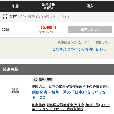
会員価格
形態
購入
※税込
headset
音声
（どの形態でも内容は同じです）
15,400円
CD版
完売しました
定価 15,400円
※表示は全て税込（10%）価格です。
この商品についてのお問い合わせ
keyboard_arrow_right
関連商品
音声・動画
憂国の士・日本の知性が安倍新政権下の経済を読む
副島隆彦・植草一秀の「日本経済はどうな
る」CD
副島隆彦(副島国家戦略研究所 主宰)植草一秀(スリー
ネーションズリサーチ 代表取締役)