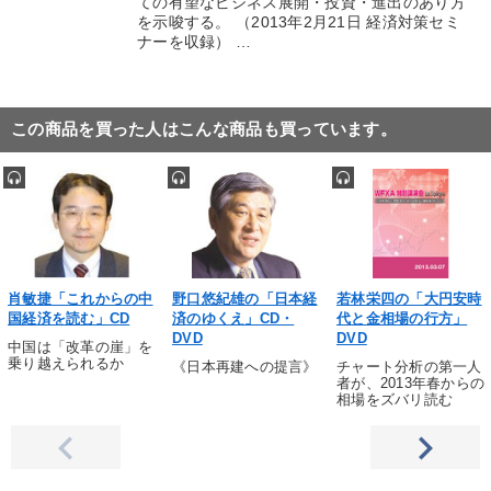
ての有望なビジネス展開・投資・進出のあり方
を示唆する。 （2013年2月21日 経済対策セミ
ナーを収録） …
この商品を買った人はこんな商品も買っています。
肖敏捷「これからの中
野口悠紀雄の「日本経
若林栄四の「大円安時
国経済を読む」CD
済のゆくえ」CD・
代と金相場の行方」
DVD
DVD
中国は「改革の崖」を
乗り越えられるか
《日本再建への提言》
チャート分析の第一人
者が、2013年春からの
相場をズバリ読む