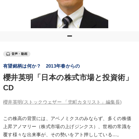
優秀各社の智恵と戦略
事業家のロマンと経営
若手異才経営者の発想
専門家のアドバイス
リーダーの器量を学ぶ
テーマ
音声・動画
有望銘柄は何か？ 2013年春からの
企業戦略に学ぶ
櫻井英明「日本の株式市場と投資術」
オーナー社長の「現場力の経営」＋現場の「儲ける力」をさらに
高める教材２選
CD
経営リーダーの考え方と戦略を学ぶ
営業・社員研修
櫻井英明
(ストックウェザー 「兜町カタリスト」編集長)
会社のパフォーマンスを高める講話
この株高の背景には、アベノミクスのみならず、多くの株価
2025年春季全国経営者セミナー収録講演ＣＤ・講演ＤＶＤ・デジ
上昇アノマリー（株式市場の上げジンクス）、世相の常識を
タル版（音声／動画ストリーミング・ダウンロード）
覆す様々な出来事が、その勢いをアト押ししている…。