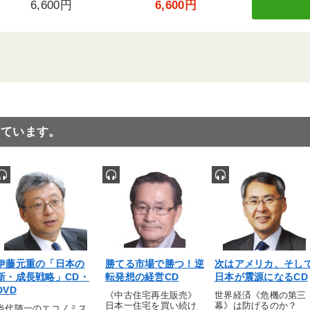
6,600円
6,600円
っています。
伊藤元重の「日本の
勝てる市場で勝つ！逆
次はアメリカ、そし
新・成長戦略」CD・
転発想の経営CD
日本が震源になるCD
DVD
《中古住宅再生販売》
世界経済《危機の第三
日本一住宅を買い続け
幕》は防げるのか？
当代随一のエコノミス