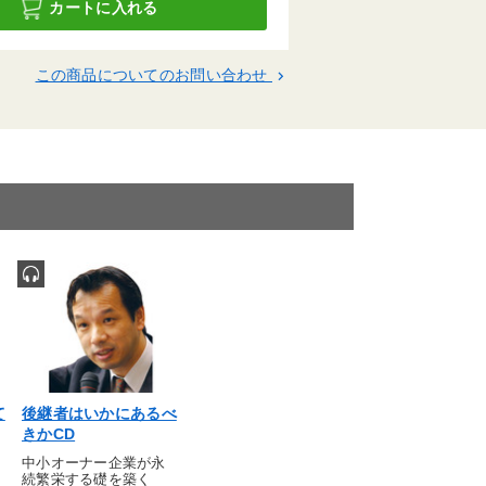
カートに入れる
この商品についてのお問い合わせ
keyboard_arrow_right
て
後継者はいかにあるべ
きかCD
中小オーナー企業が永
続繁栄する礎を築く