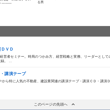
る男
ト―――
演ＤＶＤ
国経営者セミナー。時局のつかみ方、経営戦略と実務、リーダーとして
 ...
Ｄ・講演テープ
の中から特に人気の不動産、建設業関連の講演テープ・講演ＣＤ・講演
keyboard_arrow_up
このページの先頭へ