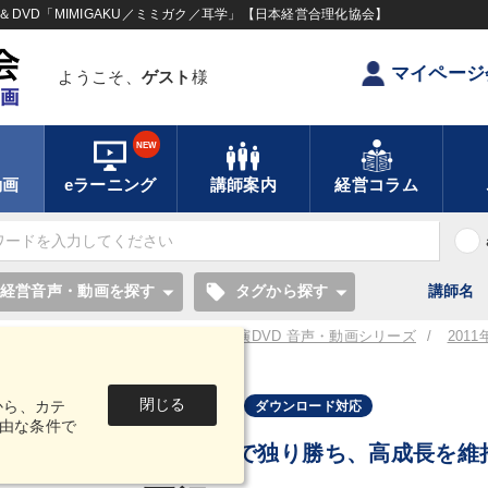
DVD「MIMIGAKU／ミミガク／耳学」【日本経営合理化協会】
マイページ
ようこそ、
ゲスト
様
NEW
動画
eラーニング
講師案内
経営コラム
local_offer
経営音声・動画を探す
タグから探す
講師名
／耳学】全国経営者セミナー講演CD・講演DVD 音声・動画シリーズ
201
版対応）
閉じる
から、カテ
音声・動画
ダウンロード対応
由な条件で
不動産業界で独り勝ち、高成長を維