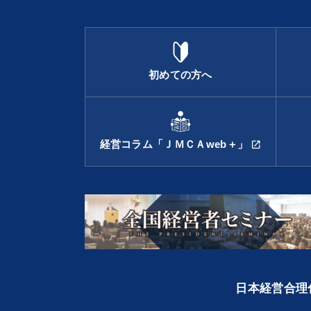
初めての方へ
経営コラム「ＪＭＣＡweb＋」
open_in_new
日本経営合理化