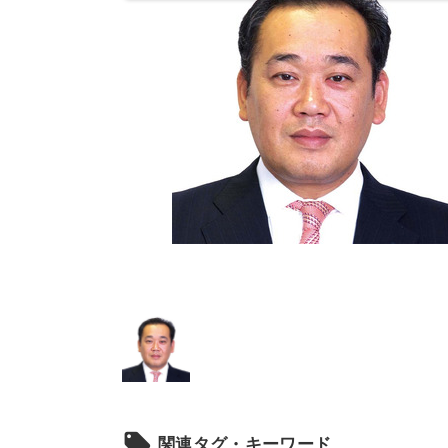
local_offer
関連タグ・キーワード