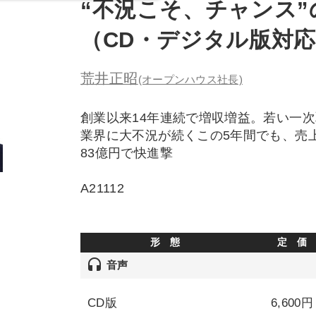
“不況こそ、チャンス”
（CD・デジタル版対
荒井正昭
(オープンハウス社長)
創業以来14年連続で増収増益。若い一
業界に大不況が続くこの5年間でも、売上
83億円で快進撃
A21112
形 態
定 価
headset
音声
CD版
6,600円