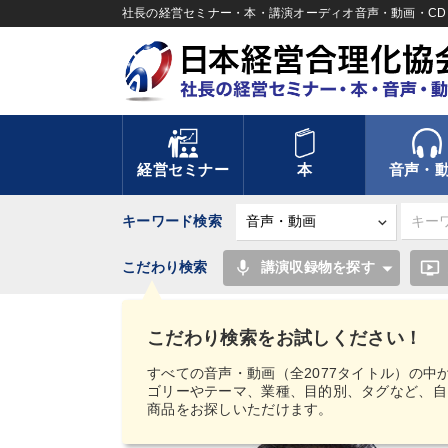
社長の経営セミナー・本・講演オーディオ音声・動画・CD＆
経営セミナー
本
音声・
キーワード検索
mic
ondemand_video
こだわり検索
講演収録物を探す
TOP
音声・動画
【MIMIGAKU／ミミガク
そ、チャンス”の挑戦する経営 音声版（CD・デジタル
こだわり検索をお試しください！
すべての音声・動画（全2077タイトル）の中
ゴリーやテーマ、業種、目的別、タグなど、自
商品をお探しいただけます。