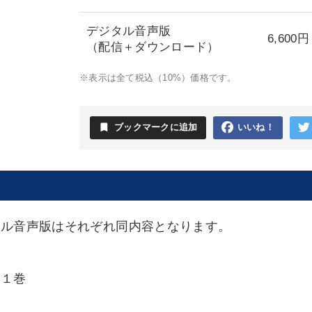
デジタル音声版
6,600円
（配信＋ダウンロード）
※表示は全て税込（10%）価格です。
bookmark
ブックマークに追加
いいね！
タル音声版はそれぞれ同内容となります。
全１巻