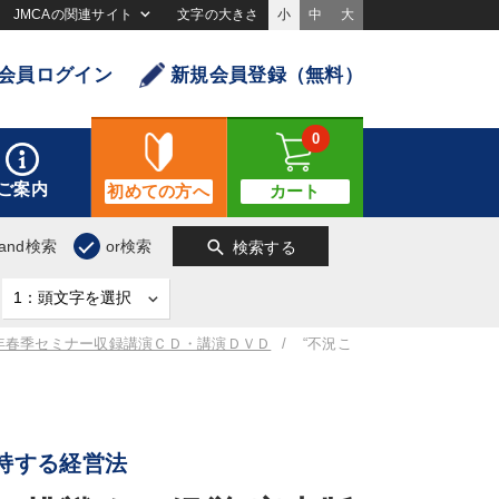
JMCAの関連サイト
文字の大きさ
小
中
大
会員ログイン
新規会員登録（無料）
0
ご案内
初めての方へ
カート
search
and検索
or検索
検索する
1年春季セミナー収録講演ＣＤ・講演ＤＶＤ
“不況こ
持する経営法