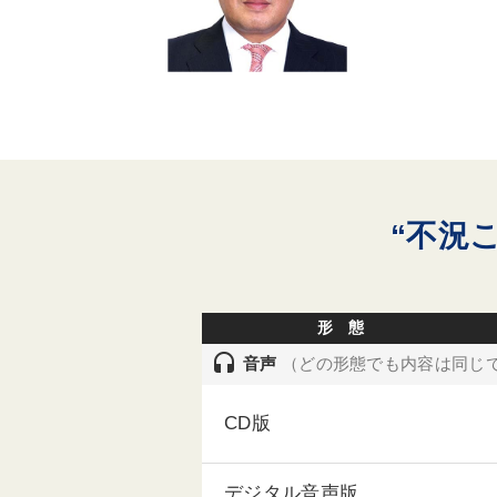
“不況
形 態
headset
音声
（どの形態でも内容は同じ
CD版
デジタル音声版