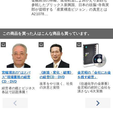
金融経済の乖離、成長軌道によみがえり新顔も
参戦したブリックス新興国、日本の頭脳･寺島実
郎が提唱する「産業構造ビジョン」の真意とは
A21078…
この商品を買った人はこんな商品も買っています。
宮端清次の“はとバ
《創造・変化・破壊》
金児昭の「会社にお金
ス”現場重視の経営
の経営CD・DVD
を残す経営」
CD・DVD
改革をやり抜く、社長
《信越化学の金庫番》
の決意と覚悟
金児昭の絶対に会社を
経営者の鑑とビジネス
潰さない6大実務
各誌で話題沸騰！