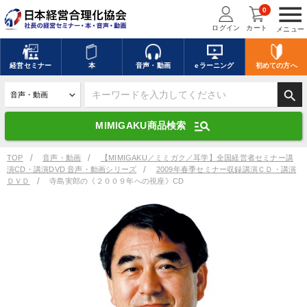
menu
0
ログイン
カート
メニュー
キーワードを入力して探す
edit
経営
セミナー
本
音声・動画
eラーニング
初めての方
へ
search
デジタル版対応のみ検索結果に表示する
manage_search
MIMIGAKU商品検索
search
上記の条件で検索
TOP
音声・動画
【MIMIGAKU／ミミガク／耳学】全国経営者セミナー講
演CD・講演DVD 音声・動画シリーズ
2009年春季セミナー収録講演ＣＤ・講演
ＤＶＤ
寺島実郎の《２００９年への視座》CD
講演収録物を探す
mic
refresh
更新する
全国経営者セミナー講演収録物（全1315タイトル）からお探しいただけ
ます
カテゴリー