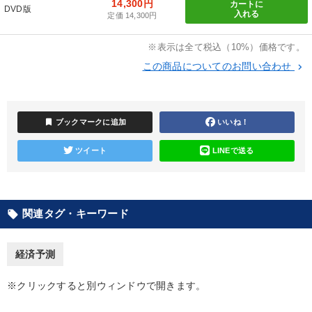
14,300円
カートに
DVD版
入れる
定価 14,300円
【2月】音声・映像
井上和弘の財務力UP
資産戦略
※表示は全て税込（10%）価格です。
147回春季大会
この商品についてのお問い合わせ
keyboard_arrow_right
「利上げ時代の最新・銀行対策」＋「不動産市況予測」＋「市場
予測と株式投資」最新刊
【3月】音声・映像
bookmark
ブックマークに追加
いいね！
ツイート
LINEで送る
最新刊・戦略参謀ChatGPT実戦法と中小企業のDXと講話ご案内
オーナー社長の「現場力の経営」＋現場の「儲ける力」をさらに
高める教材２選
関連タグ・キーワード
local_offer
後継社長・アトツギ
成功哲学・人間学
2025年春季全国経営者セミナー収録講演ＣＤ・講演ＤＶＤ・デジ
経済予測
タル版（音声／動画ストリーミング・ダウンロード）
※クリックすると別ウィンドウで開きます。
全国経営者セミナー収録〈売れ筋・人気〉音声＆動画20選