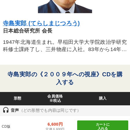
すべての音声・動画（全2076タイトル）からお探しいただけます
タグ・キーワード
寺島実郎 (てらしまじつろう)
日本総合研究所 会長
サービス
リーダーシップ
伝統・文化
繁盛
1947年北海道生まれ。早稲田大学大学院政治学研究
科修士課終了し、三井物産に入社。83年から14年
井上和弘
稲盛和夫
SNS活用
ベンチャー
間、米国滞在。99年三井物産戦略研究所所長に就
歴史に学ぶ
FCビジネス
中村天風
話し方
思考法
任。経済界大賞特別賞受賞、宮城県政策顧問、大阪
府政策顧問、神奈川県総合計画審議会会長、経済産
寺島実郎の《２００９年への視座》CDを購
会長
通販
資産運用
SDGs
新技術
広報・PR
業省エネルギー安全保障研究会座長などの公職も歴
入する
任する
会社を守る
金利
モチベーション
ブランディング
会員価格
形態
購入
大竹愼一
※税込
headset
音声
（どの形態でも内容は同じです）
※「更新」を押すと「タグ・キーワード」を更新いただけます。
6,600円
カートに
CD版
入れる
定価 6,600円