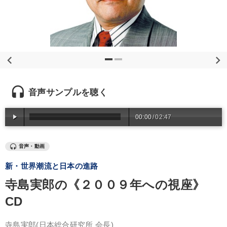
優秀各社の智恵と戦略
事業家のロマンと経営
若手異才経営者の発想
専門家のアドバイス
リーダーの器量を学ぶ
テーマ
headset
音声サンプルを聴く
数字・税務・決算書
00:00
/
02:47
最新刊・戦略参謀ChatGPT実戦法と中小企業のDXと講話ご案内
音声・動画
売上直結の営業力や販売力を獲得する
【12月】音声・映像
新・世界潮流と日本の進路
会社のパフォーマンスを高める講話
後継社長・アトツギ
寺島実郎の《２００９年への視座》
CD
業種
寺島実郎
(日本総合研究所 会長)