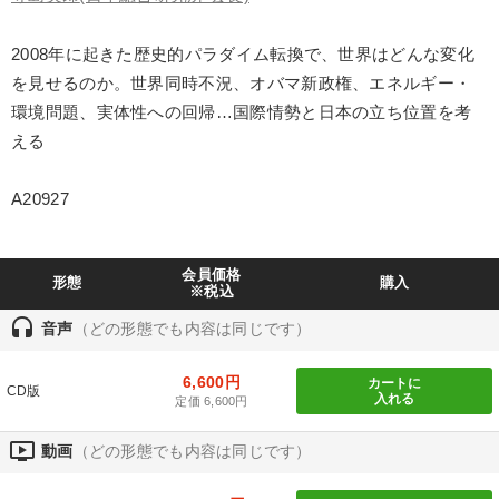
製造業
卸売・小売・飲食業
建設・不動産業
2008年に起きた歴史的パラダイム転換で、世界はどんな変化
IT・サービス・金融業
コンサルタント
専門家
を見せるのか。世界同時不況、オバマ新政権、エネルギー・
環境問題、実体性への回帰…国際情勢と日本の立ち位置を考
キーワード
える
企業文化
会長
リベラルアーツ
ブランディング
A20927
節税
リピート
会員価格
形態
購入
※税込
※「更新」を押すと「テーマ」「キーワード」を更新いただけます。
headset
音声
（どの形態でも内容は同じです）
経営音声・動画を探す
ondemand_video
refresh
更新する
6,600円
カートに
CD版
入れる
定価 6,600円
全国経営者セミナー収録物以外の経営教材（全761タイトル）からお探
しいただけます
ondemand_video
動画
（どの形態でも内容は同じです）
カテゴリー