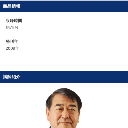
商品情報
目的別
収録時間
財務・数字力の向上
販売力を強化したい
約78分
リーダーの魅力向上
社員研修を行いたい
発刊年
2009年
業績を伸ばしたい
財務・数字力の向上
キーワード
講師紹介
サービス
中村天風
スポーツ関連
相続・事業承継
マネジメント
賃金制度
※「更新」を押すと「カテゴリー」「目的別」「キーワード」を更新いただけます。
タグから探す
local_offer
refresh
更新する