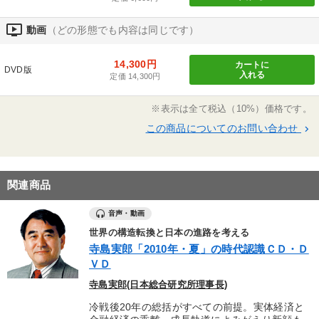
ondemand_video
動画
（どの形態でも内容は同じです）
14,300円
カートに
DVD版
入れる
定価 14,300円
※表示は全て税込（10%）価格です。
この商品についてのお問い合わせ
keyboard_arrow_right
関連商品
音声・動画
世界の構造転換と日本の進路を考える
寺島実郎「2010年・夏」の時代認識ＣＤ・Ｄ
ＶＤ
寺島実郎(日本総合研究所理事長)
冷戦後20年の総括がすべての前提。実体経済と