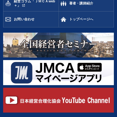
経営コラム「ＪＭＣＡweb
著者・講師紹介
open_in_new
＋」
お問い合わせ
トップページへ