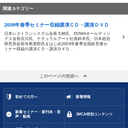
関連カテゴリー
2009年春季セミナー収録講演ＣＤ・講演ＤＶＤ
日本レストランシステム会長大林氏、DOWAホールディン
グス会長吉川氏、ナチュラルアート社長鈴木氏、日本総合
研究所会長寺島実郎氏をはじめ2009年春季全国経営者セ
ミナー収録の講演ＣＤ・講演ＤＶＤ...
keyboard_arrow_up
このページの先頭へ
初めての方へ
新着情報
新着セミナー・新刊本・音
JMCA特別コンテンツ
声・動画