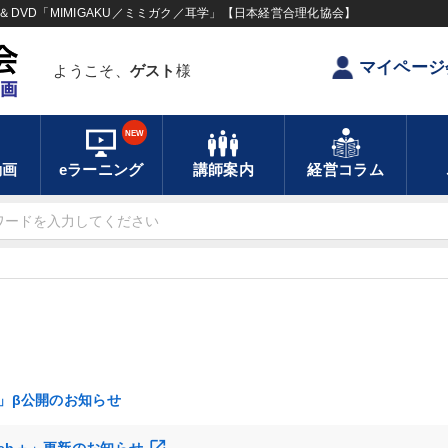
DVD「MIMIGAKU／ミミガク／耳学」【日本経営合理化協会】
マイページ
ようこそ、
ゲスト
様
NEW
動画
eラーニング
講師案内
経営コラム
グ」β公開のお知らせ