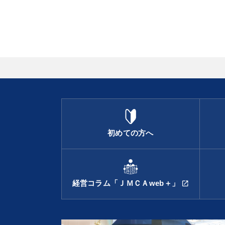
初めての方へ
経営コラム「ＪＭＣＡweb＋」
open_in_new