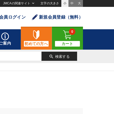
JMCAの関連サイト
文字の大きさ
小
中
大
会員ログイン
新規会員登録（無料）
0
ご案内
初めての方へ
カート
search
検索する