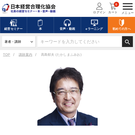
menu
0
ログイン
カート
メニュー
経営
セミナー
本
音声・動画
eラーニング
初めての方
へ
search
TOP
講師案内
髙島郁夫 (たかしまふみお)