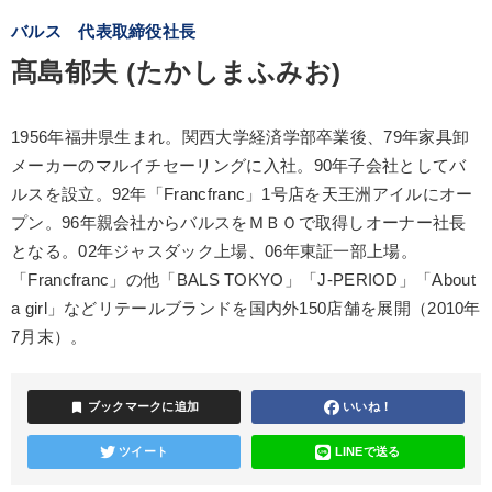
バルス 代表取締役社長
髙島郁夫 (たかしまふみお)
1956年福井県生まれ。関西大学経済学部卒業後、79年家具卸
メーカーのマルイチセーリングに入社。90年子会社としてバ
ルスを設立。92年「Francfranc」1号店を天王洲アイルにオー
プン。96年親会社からバルスをＭＢＯで取得しオーナー社長
となる。02年ジャスダック上場、06年東証一部上場。
「Francfranc」の他「BALS TOKYO」「J-PERIOD」「About
a girl」などリテールブランドを国内外150店舗を展開（2010年
7月末）。
bookmark
ブックマークに追加
いいね！
ツイート
LINEで送る