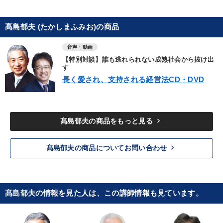
髙島郁夫 (たかしまふみお)の商品
音声・動画
【特別対談】誰も逃れられない成熟社会から抜け出
す
長く愛され、支持される経営法CD・DVD
keyboard_arrow_right
髙島郁夫の商品をもっと見る
keyboard_arrow_right
髙島郁夫の商品についてお問い合わせ
髙島郁夫の情報を見た人は、この講師情報も見ています。