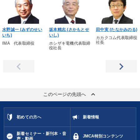
水野誠一 (みずのせい
坂本精志 (さかもとせ
田中実 (たなかみのる)
いち)
いし)
カカクコム代表取締役
社長
IMA 代表取締役
ホシザキ電機代表取締
役社長
keyboard_arrow_up
このページの先頭へ
初めての方へ
新着情報
新着セミナー・新刊本・音
JMCA特別コンテンツ
声・動画