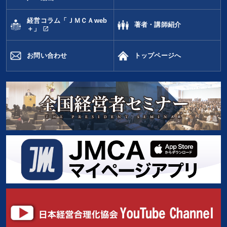
経営コラム「ＪＭＣＡweb
著者・講師紹介
open_in_new
＋」
お問い合わせ
トップページへ