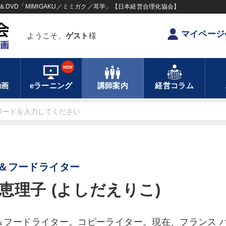
DVD「MIMIGAKU／ミミガク／耳学」【日本経営合理化協会】
マイページ
ようこそ、
ゲスト
様
NEW
動画
eラーニング
講師案内
経営コラム
＆フードライター
恵理子 (よしだえりこ)
＆フードライター。コピーライター。現在、フランス 