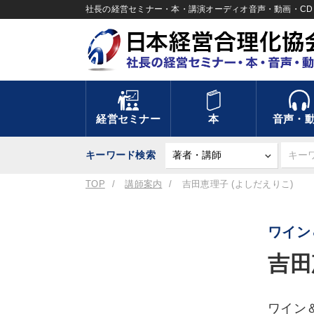
社長の経営セミナー・本・講演オーディオ音声・動画・CD＆
経営セミナー
本
音声・
キーワード検索
TOP
講師案内
吉田恵理子 (よしだえりこ)
ワイン
吉田
ワイン