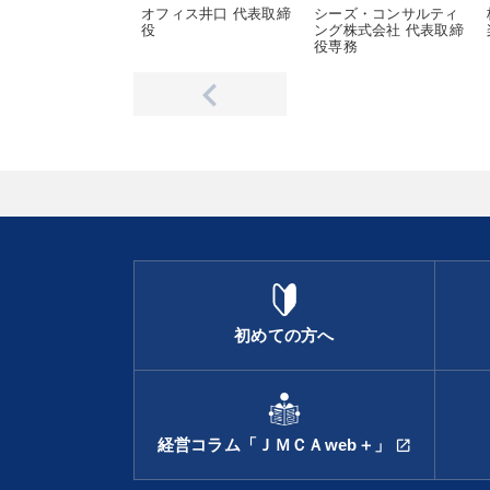
オフィス井口 代表取締
シーズ・コンサルティ
役
ング株式会社 代表取締
役専務
初めての方へ
経営コラム「ＪＭＣＡweb＋」
open_in_new