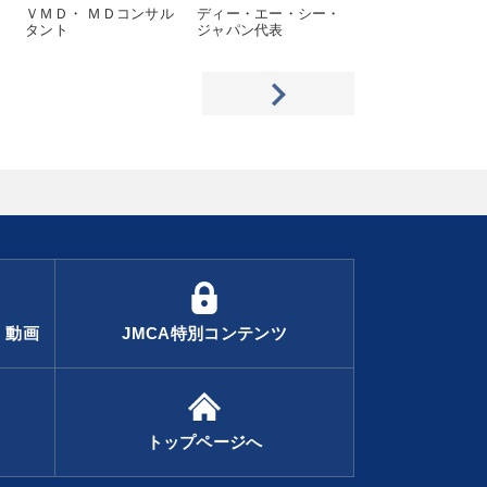
ＶＭＤ・ ＭＤコンサル
ディー・エー・シー・
（株）ジンテック
タント
ジャパン代表
・動画
JMCA特別コンテンツ
トップページへ