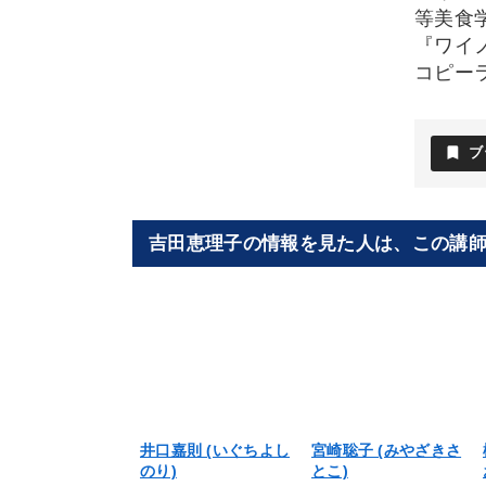
等美食
『ワイ
コピーライ
bookmark
ブ
吉田恵理子の情報を見た人は、この講
井口嘉則 (いぐちよし
宮崎聡子 (みやざきさ
のり)
とこ)