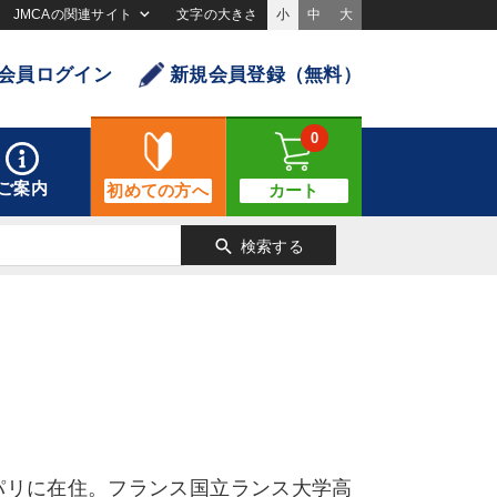
JMCAの関連サイト
文字の大きさ
小
中
大
会員ログイン
新規会員登録（無料）
0
ご案内
初めての方へ
カート
search
検索する
パリに在住。フランス国立ランス大学高