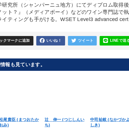
学研究所（シャンパーニュ地方）にてディプロム取得
ノット？』（メディアボーイ）などのワイン専門誌で
ティングも手がける。WSET Level3 advanced certi
ックマークに追加
いいね！
ツイート
LINEで送
師情報も見ています。
松尾貴臣 (まつおたか
辻 伸一 (つじしんい
中司祉岐 (なかづか
おみ)
ち)
しき)