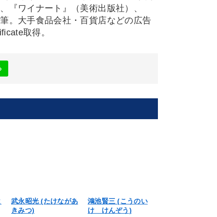
後、『ワイナート』（美術出版社）、
執筆。大手食品会社・百貨店などの広告
ficate取得。
る
よ
武永昭光 (たけながあ
鴻池賢三 (こうのい
内海勝統 (うつ
きみつ)
け けんぞう)
のり)