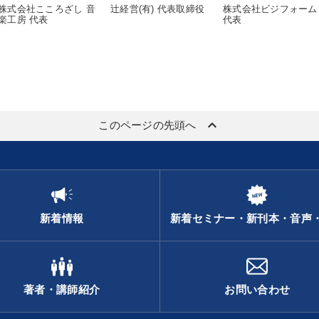
株式会社こころざし 音
辻経営(有) 代表取締役
株式会社ビジフォーム
楽工房 代表
代表
keyboard_arrow_up
このページの先頭へ
新着情報
新着セミナー・新刊本・音声
著者・講師紹介
お問い合わせ