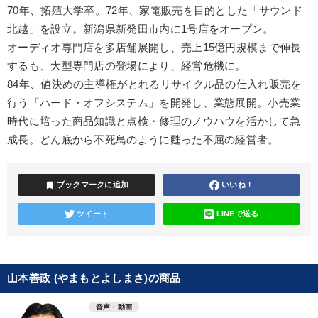
70年、拓殖大学卒。72年、家電販売を目的とした「サウンド
北越」を設立。新潟県新発田市内に1号店をオープン。
オーディオ専門店を多店舗展開し、売上15億円規模まで伸長
するも、大型専門店の登場により、経営危機に。
84年、値決めの主導権がとれるリサイクル品の仕入れ販売を
行う「ハード・オフシステム」を開発し、業態展開。小売業
時代に培った商品知識と点検・修理のノウハウを活かして急
成長。どん底から不死鳥のように甦った不屈の経営者。
bookmark
ブックマークに追加
いいね！
ツイート
LINEで送る
山本善政 (やまもとよしまさ)の商品
音声・動画