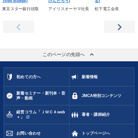
Todd Budge)
けんたろう)
る)
東京スター銀行頭取
アイリスオーヤマ社長
松下電工会長
keyboard_arrow_up
このページの先頭へ
初めての方へ
新着情報
新着セミナー・新刊本・音
JMCA特別コンテンツ
声・動画
経営コラム「ＪＭＣＡweb
著者・講師紹介
open_in_new
＋」
お問い合わせ
トップページへ