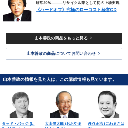
経常20％―――リサイクル業として初の上場実現
《ハードオフ》究極のローコスト経営CD
keyboard_arrow_right
山本善政の商品をもっと見る
keyboard_arrow_right
山本善政の商品についてお問い合わせ
山本善政の情報を見た人は、この講師情報も見ています。
タッド・バッジ (L.
大山健太郎 (おおやま
丹羽正治 (にわまさは