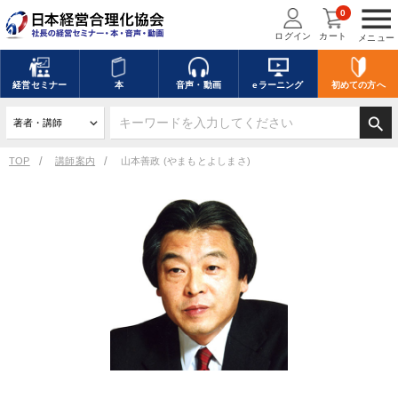
menu
0
ログイン
カート
メニュー
経営
セミナー
本
音声・動画
eラーニング
初めての方
へ
search
TOP
講師案内
山本善政 (やまもとよしまさ)