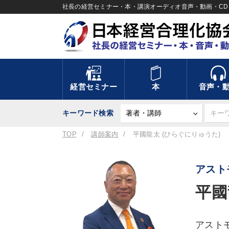
社長の経営セミナー・本・講演オーディオ音声・動画・CD＆
経営セミナー
本
音声・
キーワード検索
TOP
講師案内
平國龍太 (ひらぐにりゅうた)
アスト
平國
アスト