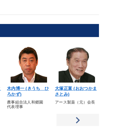
と
木内博一 (きうち ひ
大塚正富 (おおつかま
黒川光朝 (くろ
ろかず)
さとみ)
つとも)
農事組合法人和郷園
アース製薬（元）会長
虎屋社長（第十六
代表理事