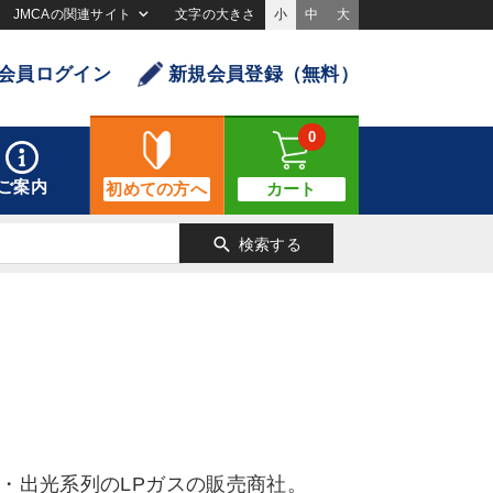
JMCAの関連サイト
文字の大きさ
小
中
大
会員ログイン
新規会員登録（無料）
0
ご案内
初めての方へ
カート
search
検索する
菱・出光系列のLPガスの販売商社。