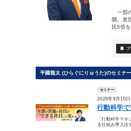
一部の
開。差
比5倍
bookmark
ブ
平國龍太 (ひらぐにりゅうた)のセミナ
セミナー
2026年9月10
行動科学で
「行動科学マネ
る仕組み導入法