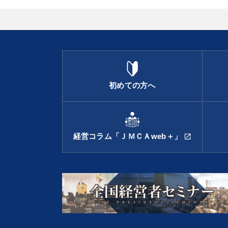
初めての方へ
経営コラム「ＪＭＣＡweb＋」
open_in_new