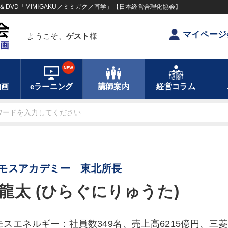
DVD「MIMIGAKU／ミミガク／耳学」【日本経営合理化協会】
マイページ
ようこそ、
ゲスト
様
NEW
動画
eラーニング
講師案内
経営コラム
モスアカデミー 東北所長
龍太 (ひらぐにりゅうた)
モスエネルギー：社員数349名、売上高6215億円、三