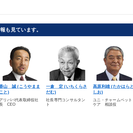
情報も見ています。
香山 誠 (こうやまま
一倉 定 (いちくらさ
高原利雄 (たかはら
こと)
だむ)
しお)
アリババ代表取締役社
社長専門コンサルタン
ユニ・チャームペット
長 CEO
ト
ケア 相談役