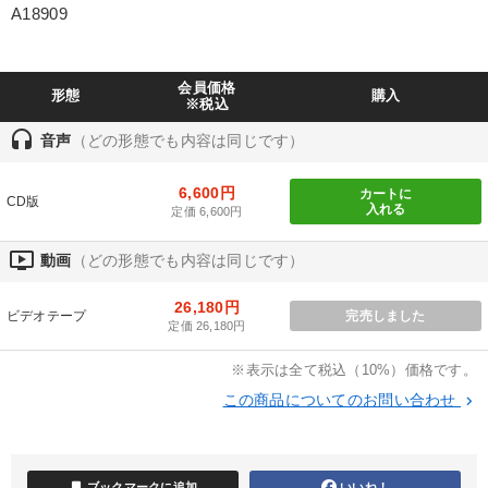
A18909
製造業
卸売・小売・飲食業
建設・不動産業
IT・サービス・金融業
コンサルタント
専門家
会員価格
形態
購入
※税込
キーワード
headset
音声
（どの形態でも内容は同じです）
MBA
聞き手・作間信司
広報・PR
生産性向上
6,600円
カートに
CD版
入れる
定価 6,600円
不動産投資
女性経営者
ondemand_video
動画
（どの形態でも内容は同じです）
※「更新」を押すと「テーマ」「キーワード」を更新いただけます。
26,180円
ビデオテープ
完売しました
定価 26,180円
経営音声・動画を探す
ondemand_video
refresh
更新する
※表示は全て税込（10%）価格です。
全国経営者セミナー収録物以外の経営教材（全762タイトル）からお探
この商品についてのお問い合わせ
keyboard_arrow_right
しいただけます
カテゴリー
bookmark
ブックマークに追加
いいね！