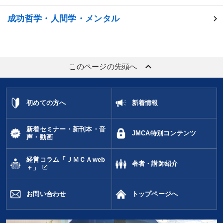
成功哲学・人間学・メンタル
keyboard_arrow_up
このページの先頭へ
初めての方へ
新着情報
新着セミナー・新刊本・音
JMCA特別コンテンツ
声・動画
経営コラム「ＪＭＣＡweb
著者・講師紹介
open_in_new
＋」
お問い合わせ
トップページへ