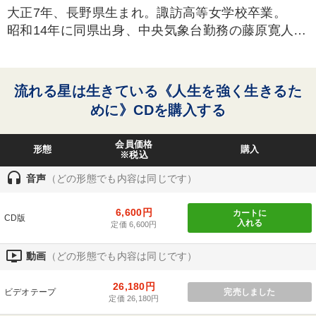
大正7年、長野県生まれ。諏訪高等女学校卒業。
タグから探す
local_offer
refresh
更新する
昭和14年に同県出身、中央気象台勤務の藤原寛人氏
（直木賞作家・故新田次郎）と見合い結婚。終戦
すべての音声・動画（全2077タイトル）からお探しいただけます
時、三児をつれて南北朝鮮を1年がかりで縦断して
日本へと引き揚げた苦闘のドキュメンタリー「流れ
タグ・キーワード
流れる星は生きている《人生を強く生きるた
星は生きている」が、昭和25年頃大ベストセラーと
めに》CDを購入する
なり好評を博した。その後、主婦業のかたわらペン
健康・ウェルビーイング
経営計画
地方企業の勝ち方
を執り、『いのち流れるとき』『旅路』『灰色の
会員価格
形態
購入
丘』『わが夫新田次郎』など著書多数がある。
多様性・ダイバーシティ
FCビジネス
歴史に学ぶ
※税込
昭和55年に夫・新田次郎氏は心筋梗塞のため急逝。
headset
音声
（どの形態でも内容は同じです）
スポーツ関連
通販
中村天風
後継者
享年67歳。夫の遺産をもとに「新田次郎賞」（55年
10月発足）を創設。
6,600円
カートに
IT・デジタル活用
心を磨く
早わかり
異発想
CD版
入れる
定価 6,600円
仕組み
スポーツ関係
サービス
ベンチャー
ondemand_video
動画
（どの形態でも内容は同じです）
新技術
稲盛和夫
大竹愼一
モノづくり
採用
26,180円
ビデオテープ
完売しました
定価 26,180円
マネジメント