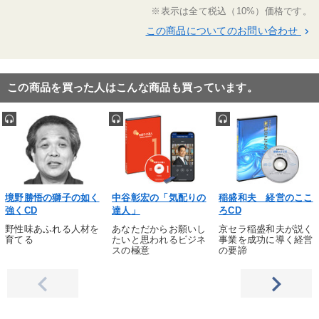
※表示は全て税込（10%）価格です。
※「更新」を押すと「タグ・キーワード」を更新いただけます。
この商品についてのお問い合わせ
keyboard_arrow_right
この商品を買った人はこんな商品も買っています。
境野勝悟の獅子の如く
中谷彰宏の「気配りの
稲盛和夫 経営のここ
強くCD
達人」
ろCD
野性味あふれる人材を
あなただからお願いし
京セラ稲盛和夫が説く
育てる
たいと思われるビジネ
事業を成功に導く経営
スの極意
の要諦