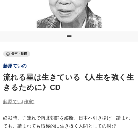
優秀各社の智恵と戦略
事業家のロマンと経営
若手異才経営者の発想
専門家のアドバイス
リーダーの器量を学ぶ
テーマ
音声・動画
藤原ていの
147回春季大会
歴史・古典に学ぶ実務講話
流れる星は生きている《人生を強く生
企業戦略に学ぶ
「儲けの本質」を突く
きるために》CD
経営リーダーの考え方と戦略を学ぶ
藤原てい
(作家)
組織と人を動かすマネジメント力を磨く
終戦時、子連れで南北朝鮮を縦断、日本へ引き揚げ。踏まれ
業種
ても、踏まれても積極的に生き抜く人間としての叫び