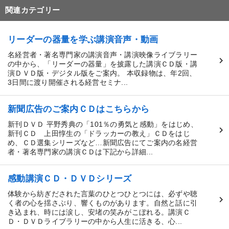
関連カテゴリー
リーダーの器量を学ぶ講演音声・動画
名経営者・著名専門家の講演音声・講演映像ライブラリー
の中から、「リーダーの器量」を披露した講演ＣＤ版・講
演ＤＶＤ版・デジタル版をご案内。 本収録物は、年2回、
3日間に渡り開催される経営セミナ...
新聞広告のご案内ＣＤはこちらから
新刊ＤＶＤ 平野秀典の「101％の勇気と感動」をはじめ、
新刊ＣＤ 上田惇生の「ドラッカーの教え」ＣＤをはじ
め、ＣＤ選集シリーズなど…新聞広告にてご案内の名経営
者・著名専門家の講演ＣＤは下記から詳細...
感動講演ＣＤ・ＤＶＤシリーズ
体験から紡ぎだされた言葉のひとつひとつには、必ずや聴
く者の心を揺さぶり、響くものがあります。自然と話に引
き込まれ、時には涙し、安堵の笑みがこぼれる。講演Ｃ
Ｄ・ＤＶＤライブラリーの中から人生に活きる、心...