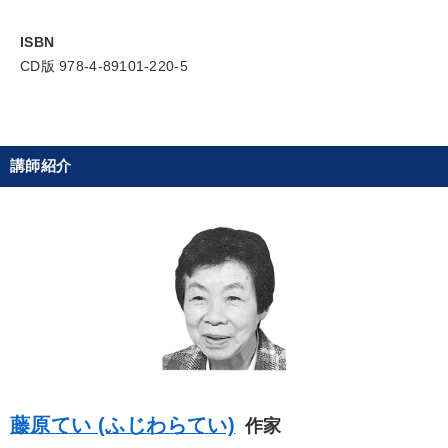
歴史・古典に学ぶ実務講話
ISBN
CD版 978-4-89101-220-5
目的別
社長の姿勢を学びたい
財務・数字力の向上
講師紹介
組織を強化したい
財務・数字力の向上
業績を伸ばしたい
発想力を磨きたい
キーワード
商品開発
運勢・先見
新技術
思考法
営業力強化
インフレ対策・値上げ
藤原てい (ふじわらてい)
作家
※「更新」を押すと「カテゴリー」「目的別」「キーワード」を更新いただけます。