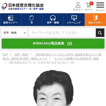
menu
0
ログイン
カート
メニュー
キーワードを入力して探す
edit
経営
セミナー
本
音声・動画
eラーニング
初めての方
へ
search
デジタル版対応のみ検索結果に表示する
manage_search
MIMIGAKU商品検索
search
上記の条件で検索
TOP
音声・動画
【MIMIGAKU／ミミガク／耳学】全国経営者セミナー講
演CD・講演DVD 音声・動画シリーズ
リーダーの器量を学ぶ講演音声・動画
流れる星は生きている《人生を強く生きるために》CD
講演収録物を探す
mic
refresh
更新する
全国経営者セミナー講演収録物（全1315タイトル）からお探しいただけ
ます
カテゴリー