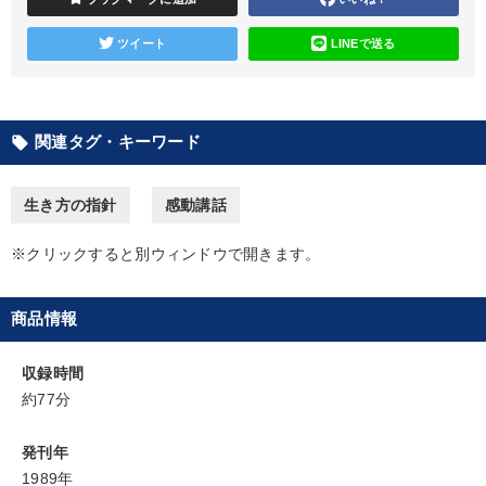
井上和弘の財務力UP
【4月】音声・映像
営業・社員研修
ツイート
LINEで送る
経営者のための《音声・動画で学ぶ》講演シリーズ
企業戦略に学ぶ
関連タグ・キーワード
local_offer
2025年春季全国経営者セミナー収録講演ＣＤ・講演ＤＶＤ・デジ
タル版（音声／動画ストリーミング・ダウンロード）
生き方の指針
感動講話
2026年春季全国経営者セミナー収録講演ＣＤ・講演ＤＶＤ・デジ
タル版（音声／動画ストリーミング・ダウンロード）
※クリックすると別ウィンドウで開きます。
数字・税務・決算書
商品情報
2025年夏季全国経営者セミナー収録講演ＣＤ・講演ＤＶＤ・デジ
タル版（音声／動画ストリーミング・ダウンロード）
収録時間
約77分
最新刊・戦略参謀ChatGPT実戦法と中小企業のDXと講話ご案内
《強い財務を実践する経営者》講話４選
発刊年
1989年