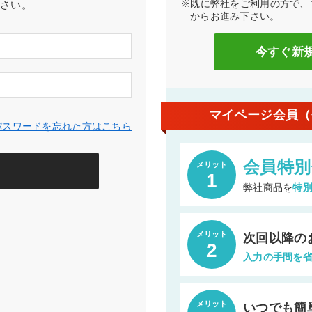
※既に弊社をご利用の方で、
下さい。
からお進み下さい。
今すぐ新
マイページ会員（
スワードを忘れた方はこちら
会員特別
メリット
1
弊社商品を
特
メリット
次回以降の
2
入力の手間を
メリット
いつでも簡