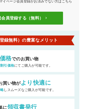
マイページ会員登録がお済みでない方はこちら
規会員登録する（無料）
keyboard_arrow_right
登録無料）の豊富なメリット
価格
でのお買い物
別割引価格
にてご購入が可能です。
より快適に
お買い物が
省略
しスムーズなご購入が可能です。
領収書発行
単に