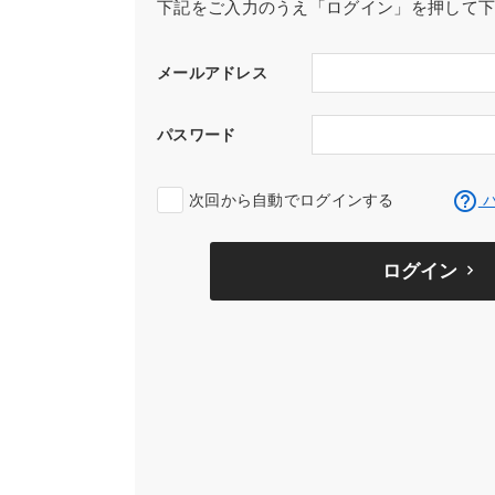
下記をご入力のうえ「ログイン」を押して
メールアドレス
パスワード
help_outline
次回から自動でログインする
パ
ログイン
keyboard_arrow_right