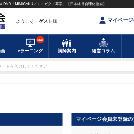
DVD「MIMIGAKU／ミミガク／耳学」【日本経営合理化協会】
マイページ
ようこそ、
ゲスト
様
NEW
動画
eラーニング
講師案内
経営コラム
マイページ会員未登録の