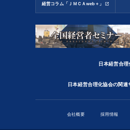
経営コラム「ＪＭＣＡweb＋」
open_in_new
日本経営合理化
日本経営合理化協会の関連
会社概要
採用情報