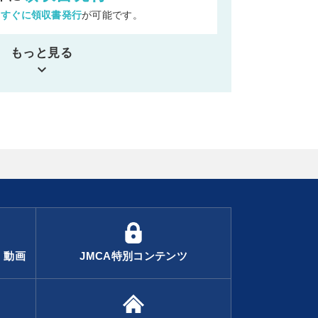
ら
すぐに領収書発行
が可能です。
もっと見る
keyboard_arrow_down
・動画
JMCA特別コンテンツ