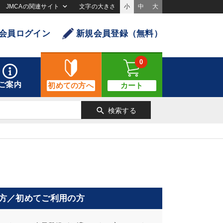
JMCAの関連サイト
文字の大きさ
小
中
大
会員ログイン
新規会員登録（無料）
0
ご案内
初めての方へ
カート
search
検索する
方／初めてご利用の方