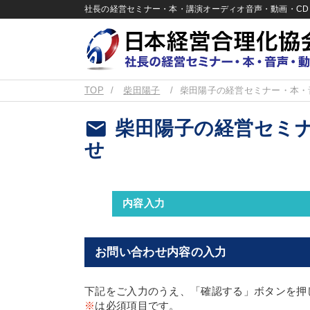
社長の経営セミナー・本・講演オーディオ音声・動画・CD＆
TOP
柴田陽子
柴田陽子の経営セミナー・本・
email
柴田陽子の経営セミナ
せ
内容入力
お問い合わせ内容の入力
下記をご入力のうえ、「確認する」ボタンを押
※
は必須項目です。