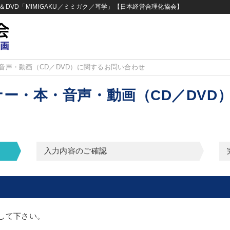
DVD「MIMIGAKU／ミミガク／耳学」【日本経営合理化協会】
音声・動画（CD／DVD）に関するお問い合わせ
ー・本・音声・動画（CD／DVD
入力内容のご確認
して下さい。