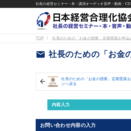
社長の経営セミナー・本・講演オーディオ音声・動画・CD＆
TOP
社長のための「お金の授業」定期受講お申込
email
社長のための「お金
社長のための「お金の授業」定期受講お
ジへ戻る
内容入力
お問い合わせ内容の入力