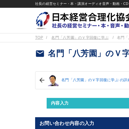
社長の経営セミナー・本・講演オーディオ音声・動画・CD＆
TOP
名門「八芳園」のＶ字回復に学ぶ
名門「
email
名門「八芳園」のＶ字
名門「八芳園」のＶ字回復に学ぶ の詳
内容入力
お問い合わせ内容の入力