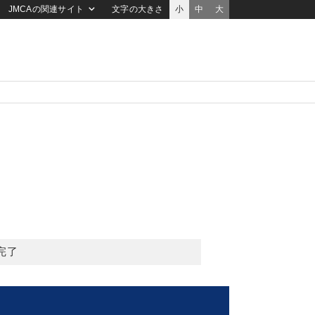
JMCAの関連サイト
文字の大きさ
小
中
大
完了