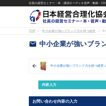
社長の経営セミナー・本・講演オーディオ音声・動画・CD＆
TOP
中小企業が強いブランド力を持つ経営
中
email
中小企業が強いブラ
中小企業が強いブランド力を持つ経営 
内容入力
お問い合わせ内容の入力