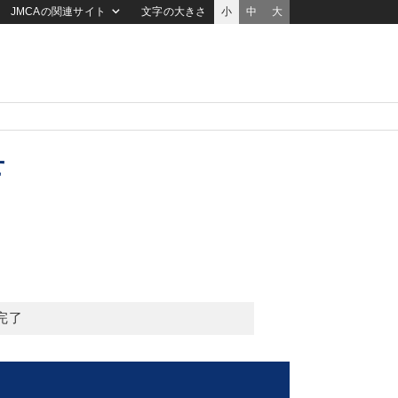
JMCAの関連サイト
文字の大きさ
小
中
大
せ
完了