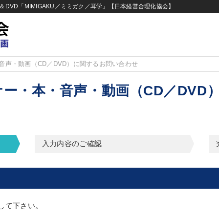
DVD「MIMIGAKU／ミミガク／耳学」【日本経営合理化協会】
音声・動画（CD／DVD）に関するお問い合わせ
ー・本・音声・動画（CD／DVD
入力内容のご確認
して下さい。