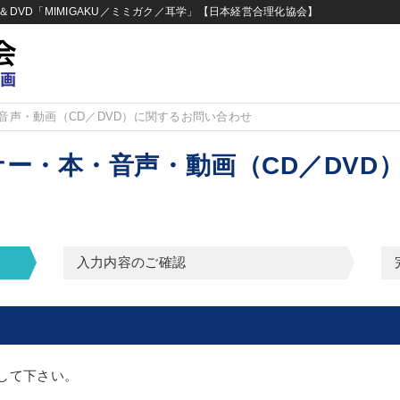
DVD「MIMIGAKU／ミミガク／耳学」【日本経営合理化協会】
音声・動画（CD／DVD）に関するお問い合わせ
ー・本・音声・動画（CD／DVD
入力内容のご確認
して下さい。