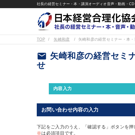
社長の経営セミナー・本・講演オーディオ音声・動画・CD＆
TOP
矢崎和彦
矢崎和彦の経営セミナー・本・
email
矢崎和彦の経営セミナ
せ
内容入力
お問い合わせ内容の入力
下記をご入力のうえ、「確認する」ボタンを押
※
は必須項目です。