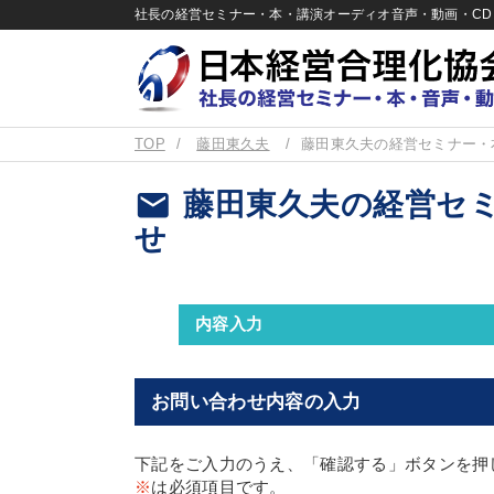
社長の経営セミナー・本・講演オーディオ音声・動画・CD＆
TOP
藤田東久夫
藤田東久夫の経営セミナー・
email
藤田東久夫の経営セミ
せ
内容入力
お問い合わせ内容の入力
下記をご入力のうえ、「確認する」ボタンを押
※
は必須項目です。