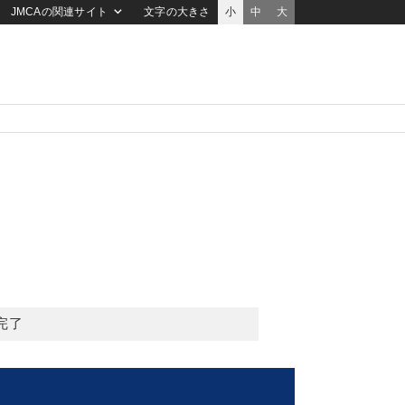
JMCAの関連サイト
文字の大きさ
小
中
大
完了