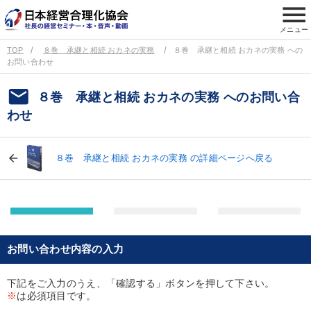
menu
メニュー
TOP
８巻 承継と相続 おカネの実務
８巻 承継と相続 おカネの実務 への
お問い合わせ
email
８巻 承継と相続 おカネの実務 へのお問い合
わせ
８巻 承継と相続 おカネの実務 の詳細ページへ戻る
お問い合わせ内容の入力
下記をご入力のうえ、「確認する」ボタンを押して下さい。
※
は必須項目です。