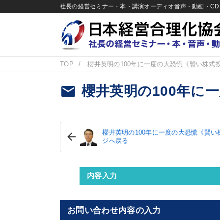
社長の経営セミナー・本・講演オーディオ音声・動画・CD＆
TOP
櫻井英明の100年に一度の大恐慌《賢い株式
email
櫻井英明の100年に
櫻井英明の100年に一度の大恐慌《賢い
ジへ戻る
内容入力
お問い合わせ内容の入力