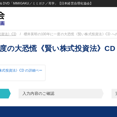
DVD「MIMIGAKU／ミミガク／耳学」【日本経営合理化協会】
投資法》CD
櫻井英明の100年に一度の大恐慌《賢い株式投資法》CD へ
一度の大恐慌《賢い株式投資法》CD
株式投資法》CD の詳細ペー
入力内容のご確認