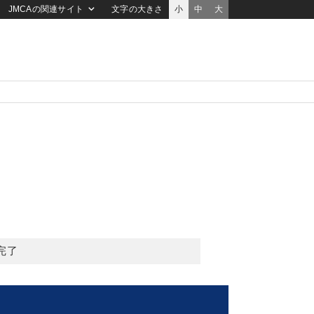
JMCAの関連サイト
文字の大きさ
小
中
大
完了