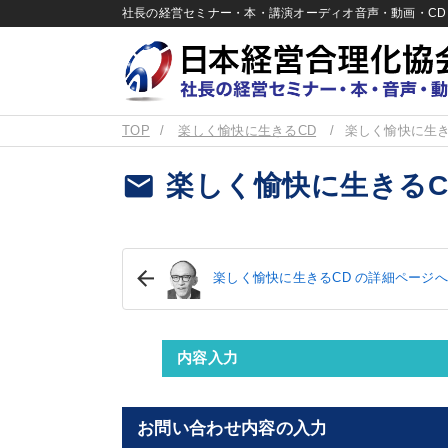
社長の経営セミナー・本・講演オーディオ音声・動画・CD＆
TOP
楽しく愉快に生きるCD
楽しく愉快に生き
email
楽しく愉快に生きるC
楽しく愉快に生きるCD の詳細ページ
内容入力
お問い合わせ内容の入力