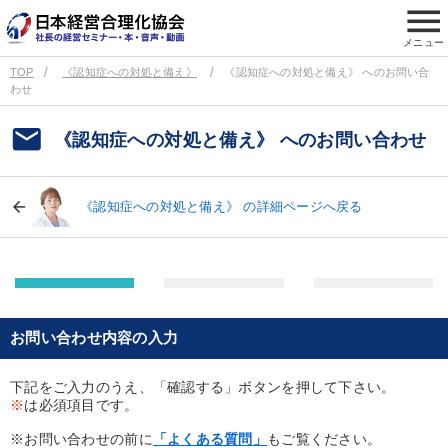
menu
メニュー
TOP
《認知症への対処と備え》
《認知症への対処と備え》 へのお問い合
わせ
email
《認知症への対処と備え》 へのお問い合わせ
《認知症への対処と備え》 の詳細ページへ戻る
お問い合わせ内容の入力
下記をご入力のうえ、「確認する」ボタンを押して下さい。
※
は必須項目です。
※お問い合わせの前に
「よくある質問」
もご覧ください。