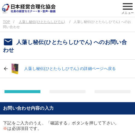
menu
メニュー
TOP
人蕩し秘伝(ひとたらしひでん)
人蕩し秘伝(ひとたらしひでん) へのお
問い合わせ
email
人蕩し秘伝(ひとたらしひでん) へのお問い合
わせ
人蕩し秘伝(ひとたらしひでん) の詳細ページへ戻る
お問い合わせ内容の入力
下記をご入力のうえ、「確認する」ボタンを押して下さい。
※
は必須項目です。