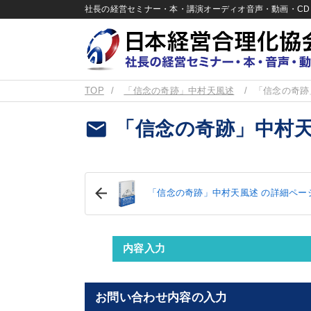
社長の経営セミナー・本・講演オーディオ音声・動画・CD＆
TOP
「信念の奇跡」中村天風述
「信念の奇跡
email
「信念の奇跡」中村天
「信念の奇跡」中村天風述 の詳細ペー
内容入力
お問い合わせ内容の入力