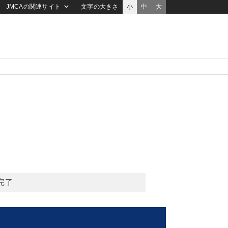
JMCAの関連サイト
文字の大きさ
小
中
大
完了