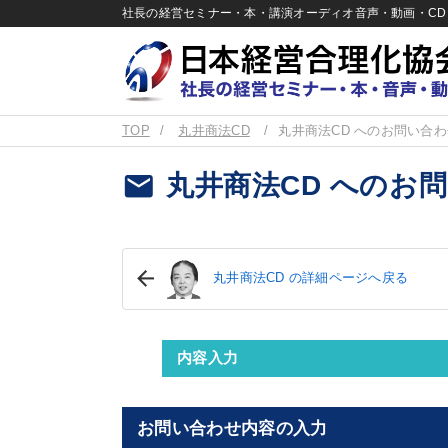
社長の経営セミナー・本・講演オーディオ音声・動画・CD＆
TOP
丸井商法CD
丸井商法CD へのお問い合
email
丸井商法CD へのお
丸井商法CD の詳細ページへ戻る
内容入力
お問い合わせ内容の入力