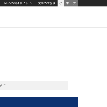
JMCAの関連サイト
文字の大きさ
小
中
大
完了