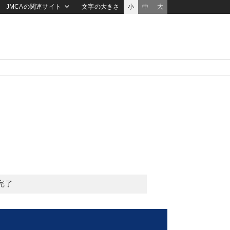
JMCAの関連サイト
文字の大きさ
小
中
大
完了