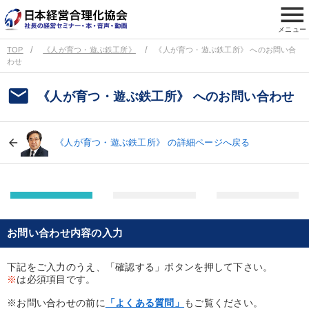
menu
メニュー
TOP
《人が育つ・遊ぶ鉄工所》
《人が育つ・遊ぶ鉄工所》 へのお問い合
わせ
email
《人が育つ・遊ぶ鉄工所》 へのお問い合わせ
《人が育つ・遊ぶ鉄工所》 の詳細ページへ戻る
お問い合わせ内容の入力
下記をご入力のうえ、「確認する」ボタンを押して下さい。
※
は必須項目です。
※お問い合わせの前に
「よくある質問」
もご覧ください。