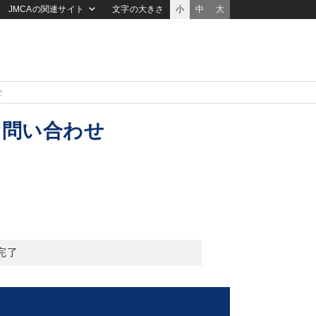
JMCAの関連サイト
文字の大きさ
小
中
大
せ
お問い合わせ
完了