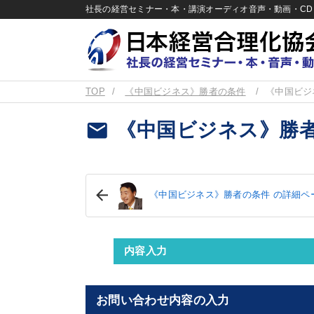
社長の経営セミナー・本・講演オーディオ音声・動画・CD＆
TOP
《中国ビジネス》勝者の条件
《中国ビジ
email
《中国ビジネス》勝者
《中国ビジネス》勝者の条件 の詳細ペ
内容入力
お問い合わせ内容の入力