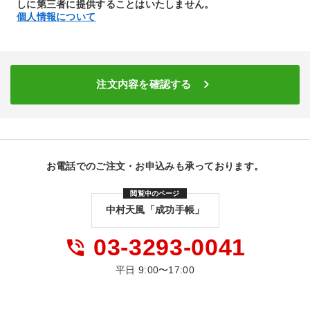
しに第三者に提供することはいたしません。
ユーザーの方へその都度ご連絡はいたしかねますので、
個人情報について
ご利用の際には本ページの最新の内容をご参照くださ
い。
■ セキュリティについて
keyboard_arrow_right
注文内容を確認する
別途、プライバシーポリシー（個人情報保護に関する規
約）にて定めております。
■ 著作権
本ウェブサイトには、各国の著作権法・条約により保護
お電話でのご注文・お申込みも承っております。
されている以下の著作物が含まれます。文章・音楽・絵
画・図面・映画・写真・プログラム・編集著作物・デー
閲覧中のページ
タベースの著作物および これらの二次的著作物につい
中村天風「成功手帳」
て、株式会社日本経営合理化協会事業団をはじめとする
権利者に無断で複製、送信、放送、配付、貸与、翻訳、
03-3293-0041
phone_in_talk
変造することは、著作権侵害となり、法的に罰せられる
平日 9:00〜17:00
事があります。
また、デジタル商品（音声・動画）の配信サービスは事
中村天風「成功手帳」
前の通知なしに停止することがあります。当社は、理由