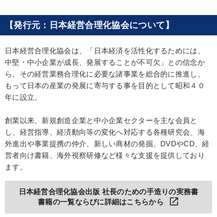
【発行元：日本経営合理化協会について】
日本経営合理化協会は、「日本経済を活性化するためには、
中堅・中小企業が成長、発展することが不可欠」との信念か
ら、その経営業務合理化に必要な諸事業を総合的に推進し、
もって日本の産業の発展に寄与する事を目的として昭和４０
年に設立。
創業以来、新規創造企業と中小企業セクターを主な会員と
し、経営指導、経済動向等の変化へ対応する各種研究会、海
外進出や事業提携の仲介、新しい商材の発掘、DVDやCD、経
営者向け書籍、海外視察研修など様々な支援を提供しており
ます。
日本経営合理化協会出版 社長のための手造りの実務書
open_in_new
書籍の一覧ならびに詳細はこちらから