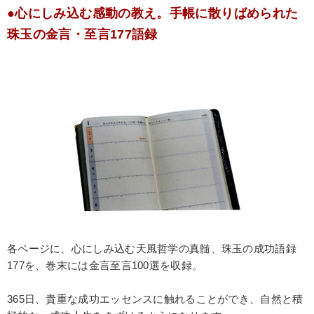
●心にしみ込む感動の教え。手帳に散りばめられた
珠玉の金言・至言177語録
各ページに、心にしみ込む天風哲学の真髄、珠玉の成功語録
177を、巻末には金言至言100選を収録。
365日、貴重な成功エッセンスに触れることができ、自然と積