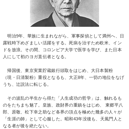
明治9年、華族に生まれながら、軍事探偵として満州へ、日
露戦時下めざましい活躍をする。死病を治すため欧米、イン
ドを放浪。その間、コロンビア大学で医学を学び、また日本
人にして初のヨガ直伝者となる。
帰国後、東京実業貯蔵銀行頭取をはじめ、大日本製粉
（現・日清製粉）重役となるも、大正8年、一切の地位をなげ
うち、辻説法に転じる。
その波乱の半生から得た「人生成功の哲学」は、触れるも
のをたちまち魅了。皇族、政財界の重鎮をはじめ、 東郷平八
郎、原敬、松下幸之助など各界の頂点を極めた幾多の人々が
「生涯の師」として心服した。昭和43年没後も、天風門人と
なる者が後を絶たない。