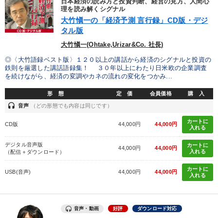
日本経済の読み方と投資判断、経営の見方、人間心
理を読み解くシグナル
大竹愼一の「経済予測 言行録」CD版・デジ
数字・税務・決算書
音声と動画で学ぶ
成功哲学・人間学
タル版
【3月】音声・映像
大竹愼一(Ohtake,Urizar&Co. 社長)
◎〈大竹語録ベスト版〉１２０以上の講話から経済のシグナルと投資の
【最新刊】時代を超える経営150の言葉＋社長のスピーチ・話材
鉄則を厳選した講話語録集！ ３０年以上にわたり日米欧の企業調査
集２タイトル
を続けながら、経済の変調やカネの流れの変化をつかみ...
「儲けの本質」を突く
歴史・古典に学ぶ実務講話
形 態
定 価
会員価格
購 入
headset
音声
（どの形態でも内容は同じです）
企業戦略に学ぶ
カートに
CD版
44,000円
44,000円
入れる
全国経営者セミナー収録〈売れ筋・人気〉音声＆動画20選
デジタル音声版
カートに
44,000円
44,000円
入れる
（配信＋ダウンロード）
経営リーダーの考え方と戦略を学ぶ
【4月】音声・映像
カートに
USB(音声)
44,000円
44,000円
社員が自律的に動き出す組織づくり
入れる
目的別
音声・動画
好評
ダウンロード対応