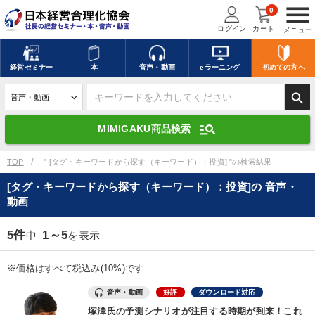
menu
0
ログイン
カート
メニュー
キーワードを入力して探す
edit
経営
セミナー
本
音声・動画
eラーニング
初めての方
へ
search
デジタル版対応のみ検索結果に表示する
manage_search
MIMIGAKU商品検索
search
上記の条件で検索
TOP
" [タグ・キーワードから探す（キーワード）：投資] "の検索結果
[タグ・キーワードから探す（キーワード）：投資]の 音声・
動画
講演収録物を探す
mic
refresh
更新する
5件
1～5
中
を表示
全国経営者セミナー講演収録物（全1315タイトル）からお探しいただけ
ます
※価格はすべて税込み(10%)です
カテゴリー
音声・動画
好評
ダウンロード対応
塚澤氏の予測シナリオが注目する時期が到来！これ