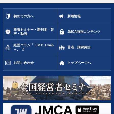
初めての方へ
新着情報
新着セミナー・新刊本・音
JMCA特別コンテンツ
声・動画
経営コラム「ＪＭＣＡweb
著者・講師紹介
open_in_new
＋」
お問い合わせ
トップページへ