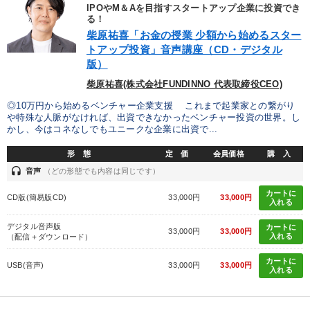
IPOやM＆Aを目指すスタートアップ企業に投資でき
る！
広報・PR
インフレ対策・値上げ
教育
老舗企業
柴原祐喜「お金の授業 少額から始めるスター
トアップ投資」音声講座（CD・デジタル
早わかり
株式市場
企業文化
モチベーション
版）
企業再建
歴史に学ぶ
節税
モノづくり
感動講話
柴原祐喜(株式会社FUNDINNO 代表取締役CEO)
◎10万円から始めるベンチャー企業支援 これまで起業家との繋がり
推薦
会長
多様性・ダイバーシティ
相続・事業承継
や特殊な人脈がなければ、出資できなかったベンチャー投資の世界。し
かし、今はコネなしでもユニークな企業に出資で...
営業力強化
スポーツ関係
成功哲学
中小企業
形 態
定 価
会員価格
購 入
headset
創業者
リーダーシップ
後継者
音声
（どの形態でも内容は同じです）
カートに
CD版(簡易版CD)
33,000円
33,000円
入れる
※「更新」を押すと「タグ・キーワード」を更新いただけます。
デジタル音声版
カートに
33,000円
33,000円
入れる
（配信＋ダウンロード）
カートに
USB(音声)
33,000円
33,000円
入れる