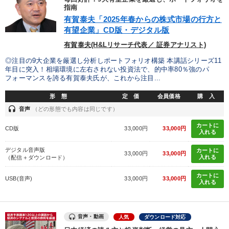
指南
製造業
卸売・小売・飲食業
建設・不動産業
有賀泰夫「2025年春からの株式市場の行方と
有望企業」CD版・デジタル版
IT・サービス・金融業
コンサルタント
専門家
有賀泰夫(H&Lリサーチ代表／ 証券アナリスト)
◎注目の9大企業を厳選し分析しポートフォリオ構築 本講話シリーズ11
キーワード
年目に突入！相場環境に左右されない投資法で、的中率80％強のパ
フォーマンスを誇る有賀泰夫氏が、これから注目...
未来先見
松下幸之助
ランチェスター戦略
形 態
定 価
会員価格
購 入
headset
音声
（どの形態でも内容は同じです）
労務問題・リスク対策
多様性・ダイバーシティ
賃金制度
カートに
CD版
33,000円
33,000円
入れる
※「更新」を押すと「テーマ」「キーワード」を更新いただけます。
デジタル音声版
カートに
33,000円
33,000円
入れる
（配信＋ダウンロード）
経営音声・動画を探す
ondemand_video
refresh
更新する
カートに
USB(音声)
33,000円
33,000円
入れる
全国経営者セミナー収録物以外の経営教材（全762タイトル）からお探
しいただけます
音声・動画
人気
ダウンロード対応
カテゴリー