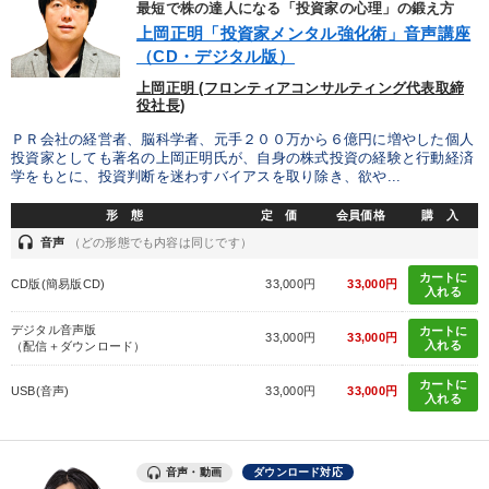
最短で株の達人になる「投資家の心理」の鍛え方
財務・数字力の向上
販売力を強化したい
上岡正明「投資家メンタル強化術」音声講座
（CD・デジタル版）
後継者に聞かせたい
新事業・新商品づくり
上岡正明 (フロンティアコンサルティング代表取締
役社長)
財務・数字力の向上
社長の姿勢を学びたい
ＰＲ会社の経営者、脳科学者、元手２００万から６億円に増やした個人
投資家としても著名の上岡正明氏が、自身の株式投資の経験と行動経済
学をもとに、投資判断を迷わすバイアスを取り除き、欲や...
キーワード
形 態
定 価
会員価格
購 入
headset
音声
（どの形態でも内容は同じです）
企業文化
営業
一倉定
繁盛
成功哲学
交渉
カートに
CD版(簡易版CD)
33,000円
33,000円
入れる
※「更新」を押すと「カテゴリー」「目的別」「キーワード」を更新いただけます。
デジタル音声版
カートに
33,000円
33,000円
入れる
（配信＋ダウンロード）
タグから探す
local_offer
refresh
更新する
カートに
USB(音声)
33,000円
33,000円
入れる
すべての音声・動画（全2077タイトル）からお探しいただけます
タグ・キーワード
音声・動画
ダウンロード対応