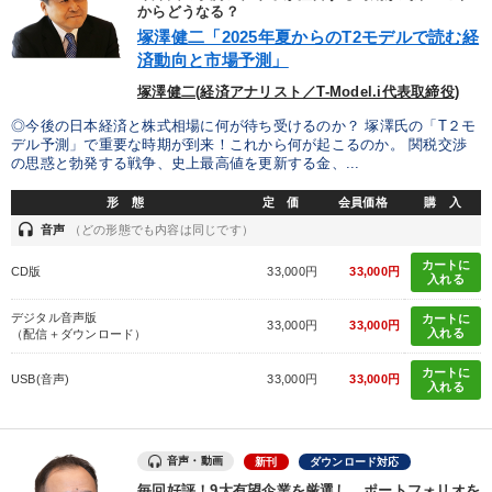
優秀各社の智恵と戦略
事業家のロマンと経営
からどうなる？
塚澤健二「2025年夏からのT2モデルで読む経
済動向と市場予測」
若手異才経営者の発想
専門家のアドバイス
塚澤健二(経済アナリスト／T-Model.i代表取締役)
リーダーの器量を学ぶ
◎今後の日本経済と株式相場に何が待ち受けるのか？ 塚澤氏の「T２モ
デル予測」で重要な時期が到来！これから何が起こるのか。 関税交渉
の思惑と勃発する戦争、史上最高値を更新する金、...
テーマ
形 態
定 価
会員価格
購 入
headset
音声
（どの形態でも内容は同じです）
数字・税務・決算書
経済・景気・相場予測
カートに
CD版
33,000円
33,000円
入れる
【2月】音声・映像
デジタル音声版
カートに
33,000円
33,000円
オーナー社長の「現場力の経営」＋現場の「儲ける力」をさらに
入れる
（配信＋ダウンロード）
高める教材２選
カートに
USB(音声)
33,000円
33,000円
入れる
井上和弘の財務力UP
音声と動画で学ぶ
業種
音声・動画
新刊
ダウンロード対応
毎回好評！9大有望企業を厳選し、ポートフォリオを