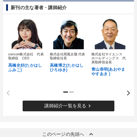
新刊の主な著者・講師紹介
concon株式会社 代表
株式会社雨風太陽 代表
株式会社サイエンス
髙
取締役 CEO
取締役社長
ホールディングス 代
村
表取締役会長
髙橋史好(たかはし
高橋博之(たかはし
し
青山恭明(あおやま
ふみこ)
ひろゆき)
やすあき )
keyboard_arrow_right
講師紹介一覧を見る
keyboard_arrow_up
このページの先頭へ