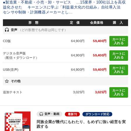
●製造業・不動産・小売・卸・サービス …15業界・100社以上を高収
※「更新」を押すと「タグ・キーワード」を更新いただけます。
益化させた キーエンスに学ぶ「利益最大化の仕組み」自社導入法
センサや制御・計測機器メーカーとし...
形 態
定 価
会員価格
購 入
headset
音声
（どの形態でも内容は同じです）
カートに
CD版
64,900円
59,400円
入れる
デジタル音声版
カートに
64,900円
59,400円
入れる
（配信＋ダウンロード）
カートに
USB(音声)
64,900円
59,400円
入れる
star_border
その他
カートに
追加テキスト
3,025円
3,025円
入れる
音声・動画
最新刊
ダウンロード対応
同族企業が幾代にもわたり、もめずに強い経営を実
践する