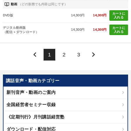
ondemand_video
動画
（どの形態でも内容は同じです）
カートに
DVD版
14,300円
14,300円
入れる
デジタル動画版
カートに
14,300円
14,300円
入れる
（配信＋ダウンロード）
keyboard_arrow_left
keyboard_arrow_right
1
2
3
講話音声・動画カテゴリー
新刊音声・動画のご案内
全国経営者セミナー収録
《定期刊行》月刊講話経営塾
ダウンロード・配信対応