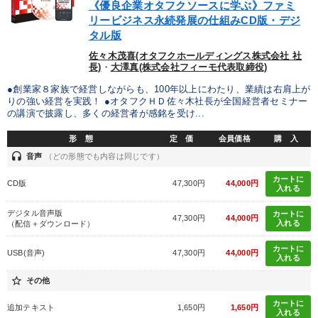
《優良企業オタフクソースに学ぶ》ファミ
リービジネス永続発展の仕組みCD版・デジ
タル版
佐々木茂喜(オタフクホールディングス株式会社 社
長)
・
大澤真(株式会社フィーモ代表取締役)
●創業家８家族で経営しながらも、100年以上にわたり、業績は右肩上が
りの強い経営を実践！ ●オタフクＨＤ佐々木社長が全国経営者セミナー
の講演で披露し、多くの経営者が感銘を受け...
形 態
定 価
会員価格
購 入
headset
音声
（どの形態でも内容は同じです）
カートに
CD版
47,300円
44,000円
入れる
デジタル音声版
カートに
47,300円
44,000円
入れる
（配信＋ダウンロード）
カートに
USB(音声)
47,300円
44,000円
入れる
star_border
その他
カートに
追加テキスト
1,650円
1,650円
入れる