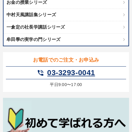
お金の授業シリーズ
中村天風講話集シリーズ
一倉定の社長学講話シリーズ
牟田學の実学の門シリーズ
お電話でのご注文・お申込み
03-3293-0041
phone_in_talk
平日9:00〜17:00