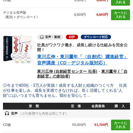
CD版
6,600円
6,600円
入れる
デジタル音声版
カートに
6,600円
6,600円
入れる
（配信＋ダウンロード）
音声・動画
好評
ダウンロード対応
社員がワクワク働き、成長し続ける仕組みを完全公
開！
東川広伸・東川鷹年「〈自創式〉躍進経営」
音声講座（CD・デジタル版対応）
東川広伸 (自創経営センター 社長)
・
東川鷹年 (「自
創経営」の創始者)
◎今まで400社・3万人が実践！成長する人財と組織のつくり方 社員
が仕事を楽しみ、成長を実感できなければ、長く活躍してくれる“人
財”にはいつまでも育ちません。我社を安心して...
形 態
定 価
会員価格
購 入
headset
音声
（どの形態でも内容は同じです）
カートに
CD版
55,000円
51,700円
入れる