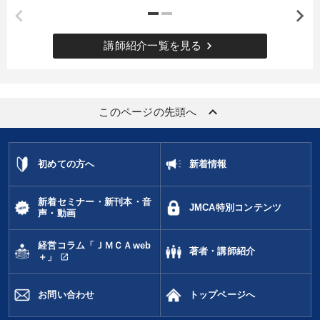
keyboard_arrow_right
講師紹介一覧を見る
keyboard_arrow_up
このページの先頭へ
初めての方へ
新着情報
新着セミナー・新刊本・音
JMCA特別コンテンツ
声・動画
経営コラム「ＪＭＣＡweb
著者・講師紹介
open_in_new
＋」
お問い合わせ
トップページへ