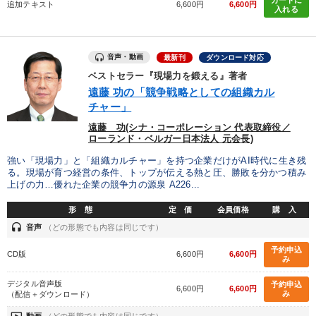
追加テキスト
6,600円
6,600円
業種
入れる
製造業
卸売・小売・飲食業
建設・不動産業
音声・動画
最新刊
ダウンロード対応
ベストセラー『現場力を鍛える』著者
IT・サービス・金融業
コンサルタント
専門家
遠藤 功の「競争戦略としての組織カル
チャー」
キーワード
遠藤 功(シナ・コーポレーション 代表取締役／
ローランド・ベルガー日本法人 元会長)
井上和弘
不動産
ビジネスモデル
株式市場
強い「現場力」と「組織カルチャー」を持つ企業だけがAI時代に生き残
る。現場が育つ経営の条件、トップが伝える熱と圧、勝敗を分かつ積み
上げの力…優れた企業の競争力の源泉 A226...
テレビ・ネットで話題
ベンチャー
形 態
定 価
会員価格
購 入
headset
音声
（どの形態でも内容は同じです）
※「更新」を押すと「テーマ」「キーワード」を更新いただけます。
予約申込
CD版
6,600円
6,600円
み
経営音声・動画を探す
ondemand_video
refresh
更新する
デジタル音声版
予約申込
6,600円
6,600円
全国経営者セミナー収録物以外の経営教材（全761タイトル）からお探
み
（配信＋ダウンロード）
しいただけます