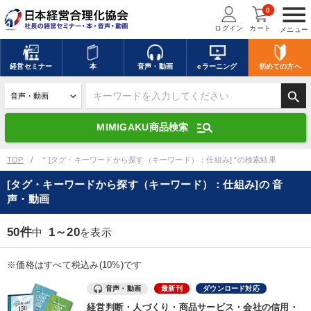
menu
0
ログイン
カート
メニュー
キーワードを入力して探す
edit
経営
セミナー
本
音声・動画
eラーニング
初めての方
へ
search
デジタル版対応のみ検索結果に表示する
manage_search
MIMIGAKU商品検索
search
上記の条件で検索
TOP
" [タグ・キーワードから探す（キーワード）：仕組み] "の検索結果
[タグ・キーワードから探す（キーワード）：仕組み]の 音
声・動画
講演収録物を探す
mic
refresh
更新する
50件
1～20
中
を表示
全国経営者セミナー講演収録物（全1315タイトル）からお探しいただけ
ます
※価格はすべて税込み(10%)です
カテゴリー
音声・動画
最新刊
ダウンロード対応
経営判断・人づくり・商品サービス・会社の信用・