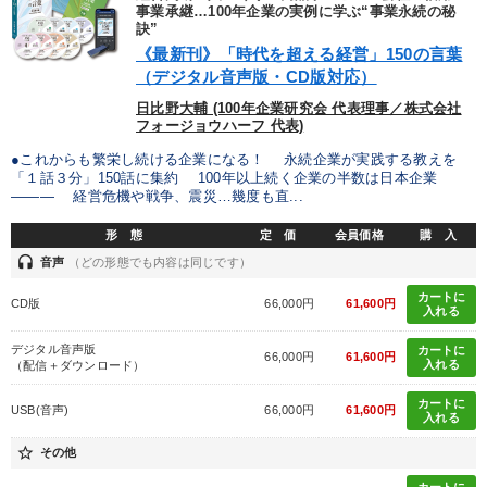
優秀各社の智恵と戦略
事業家のロマンと経営
事業承継…100年企業の実例に学ぶ“事業永続の秘
訣”
《最新刊》「時代を超える経営」150の言葉
若手異才経営者の発想
専門家のアドバイス
（デジタル音声版・CD版対応）
リーダーの器量を学ぶ
日比野大輔 (100年企業研究会 代表理事／株式会社
フォージョウハーフ 代表)
●これからも繁栄し続ける企業になる！ 永続企業が実践する教えを
テーマ
「１話３分」150話に集約 100年以上続く企業の半数は日本企業
――― 経営危機や戦争、震災…幾度も直...
2026年春季全国経営者セミナー収録講演ＣＤ・講演ＤＶＤ・デジ
形 態
定 価
会員価格
購 入
タル版（音声／動画ストリーミング・ダウンロード）
headset
音声
（どの形態でも内容は同じです）
組織・採用・スキル
歴史・古典に学ぶ実務講話
カートに
CD版
66,000円
61,600円
入れる
数字・税務・決算書
デジタル音声版
カートに
66,000円
61,600円
入れる
（配信＋ダウンロード）
最新刊・戦略参謀ChatGPT実戦法と中小企業のDXと講話ご案内
カートに
USB(音声)
66,000円
61,600円
入れる
会社のパフォーマンスを高める講話
star_border
その他
カートに