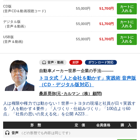
CD版
カートに
55,000円
51,700円
入れる
(音声CD＆動画視聴コード)
デジタル版
カートに
55,000円
51,700円
入れる
（音声＆動画）
USB版
カートに
55,000円
51,700円
入れる
(音声＆動画)
音声・動画
好評
ダウンロード対応
自動車メーカー世界一企業の手法―――
トヨタ式「人と会社を動かす」実践術 音声版
（CD・デジタル版対応）
桑原晃弥(元･カルマン（株）顧問)
人は権限や権力では動かない！世界一トヨタの現場と社員が日々実践す
る「人を動かす４要件」「人づくり・仕組みづくり」「100点より60
点」「社長の思いの見える化」を公開 A223...
形 態
定 価
会員価格
購 入
headset
音声
（どの形態でも内容は同じです）