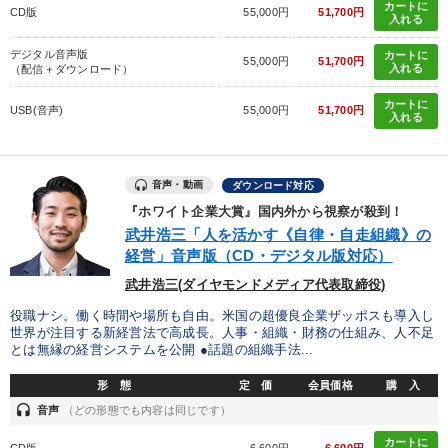
カートに
CD版
55,000円
51,700円
入れる
デジタル音声版
カートに
55,000円
51,700円
入れる
（配信＋ダウンロード）
カートに
USB(音声)
55,000円
51,700円
入れる
音声・動画
ダウンロード対応
『ホワイト企業大賞』国内外から視察が殺到！
武井浩三「人を活かす《自律・自走組織》の
経営」音声版（CD・デジタル版対応）
武井浩三(ダイヤモンドメディア代表取締役)
役職ナシ。働く時間や場所も自由。米国の超優良企業ザッポスも導入し
世界が注目する新経営法で高成長。人事・組織・財務の仕組み、人不足
とは無縁の経営システムを公開 ●話題の組織手法...
形 態
定 価
会員価格
購 入
headset
音声
（どの形態でも内容は同じです）
カートに