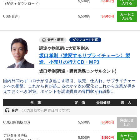
5,500円
5,500円
入れる
（配信＋ダウンロード）
カートに
USB(音声)
5,500円
5,500円
入れる
音声・動画
ダウンロード対応
調達や物流網に大変革到来
坂口孝則〈激変するサプライチェーン〉製
造、小売りの行方CD・MP3
坂口孝則(調達・購買業務コンサルタント)
国内外問わずコロナが引き起こす取引、販売、仕入れ、サプライチェー
ンへの衝撃。これから何が起こるのか？次の変化とこれから企業が押さ
えておくべき対策、ポイントを調達購買の専門家が解説指...
形 態
定 価
会員価格
購 入
headset
音声
（どの形態でも内容は同じです）
完売しま
CD版(簡易版CD)
5,500円
5,500円
した
デジタル音声版
カートに
5,500円
5,500円
入れる
（配信＋ダウンロード）