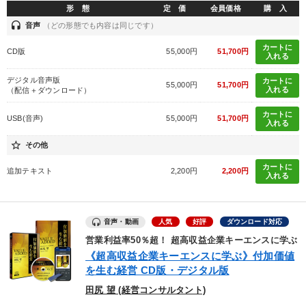
形 態
定 価
会員価格
購 入
タグから探す
local_offer
refresh
更新する
headset
音声
（どの形態でも内容は同じです）
すべての音声・動画（全2076タイトル）からお探しいただけます
カートに
CD版
55,000円
51,700円
入れる
タグ・キーワード
デジタル音声版
カートに
55,000円
51,700円
入れる
（配信＋ダウンロード）
通信販売
トレンド
未来先見
テレビ・ネットで話題
カートに
USB(音声)
55,000円
51,700円
入れる
株式投資
SNS活用
入門篇
SDGs
star_border
その他
聞き手・作間信司
賃金制度
中小企業
カートに
追加テキスト
2,200円
2,200円
入れる
イノベーション
一流人
老舗企業
上場企業
音声・動画
後継者
思考法
インバウンド
ベンチャー
人気
好評
ダウンロード対応
営業利益率50％超！ 超高収益企業キーエンスに学ぶ
生産性向上
コロナ禍対策
仕組み
AI
《超高収益企業キーエンスに学ぶ》付加価値
を生む経営 CD版・デジタル版
労務問題・人事対策
田尻 望 (経営コンサルタント)