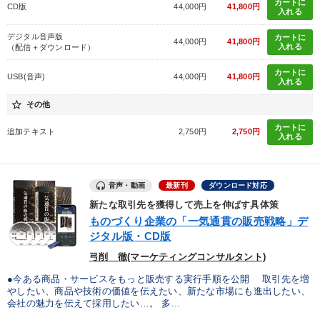
カートに
CD版
44,000円
41,800円
入れる
目的別
デジタル音声版
カートに
44,000円
41,800円
入れる
（配信＋ダウンロード）
カートに
社長の姿勢を学びたい
リーダーの魅力向上
USB(音声)
44,000円
41,800円
入れる
star_border
その他
新事業・新商品づくり
発想力を磨きたい
カートに
追加テキスト
2,750円
2,750円
経営を改善したい
業績を伸ばしたい
入れる
キーワード
音声・動画
最新刊
ダウンロード対応
新たな取引先を獲得して売上を伸ばす具体策
ものづくり企業の「一気通貫の販売戦略」デ
デジタルマーケティング
株式市場
感動講話
ジタル版・CD版
テレビ・ネットで話題
話し方
多角化・新規事業
弓削 徹(マーケティングコンサルタント)
●今ある商品・サービスをもっと販売する実行手順を公開 取引先を増
※「更新」を押すと「カテゴリー」「目的別」「キーワード」を更新いただけます。
やしたい、商品や技術の価値を伝えたい、新たな市場にも進出したい、
会社の魅力を伝えて採用したい…。 多...