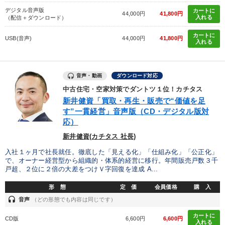
デジタル音声版
カートに
44,000円
41,800円
入れる
（配信＋ダウンロード）
カートに
USB(音声)
44,000円
41,800円
入れる
音声・動画
ダウンロード対応
中古住宅・空家対策でダントツ１位！カチタス
新井健資「買取・再生・販売で“価値を足
す”一貫経営」音声版（CD・デジタル版対
応）
新井健資(カチタス 社長)
入社１ヶ月で社長就任。徹底した「見える化」「仕組み化」「公正化」
で、オーナー経営型から組織的・体系的経営に移行。年間販売戸数３千
戸超、２位に２倍の大差をつけＶ字回復を達成 A...
形 態
定 価
会員価格
購 入
headset
音声
（どの形態でも内容は同じです）
カートに
CD版
6,600円
6,600円
入れる