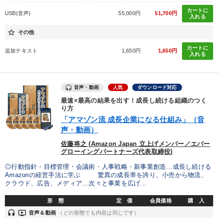
カートに
USB(音声)
55,000円
51,700円
入れる
star_border
その他
カートに
追加テキスト
1,650円
1,650円
入れる
音声・動画
人気
ダウンロード対応
最速×最高の結果を出す！成長し続ける組織のつく
り方
「アマゾン流 成長企業になる仕組み」（音
声・動画）
佐藤将之 (Amazon Japan 立上げメンバー／エバー
グローイングパートナーズ代表取締役)
◎行動指針・目標管理・会議術・人事戦略・新事業創造…成長し続ける
Amazonの経営手法に学ぶ 驚異の成長率を誇り、小売から物流、
クラウド、広告、メディア…次々と事業を広げ...
形 態
定 価
会員価格
購 入
headset
ondemand_video
音声＆動画
（どの形態でも内容は同じです）