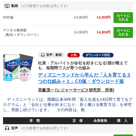
ondemand_video
動画
（どの形態でも内容は同じです）
カートに
DVD版
14,300円
14,300円
入れる
デジタル動画版
カートに
14,300円
14,300円
入れる
（配信＋ダウンロード）
音声・動画
人気
ダウンロード対応
社員・アルバイトが会社を好きになる!誰が教えて
も、短期間で人が育つ仕組み
ディズニーランドから学んだ「人を育てる３
つの仕組み＋１」CD版・ダウンロード版
斉藤茂一 (レジャーサービス研究所 所長)
ディズニーランドは、開園以来34年間「新入社員を14日間で育てるプ
ログラム」と「会社と仕事が好きになり、長く働ける教育方法」を研究
し、実践し続けています。 その内容は、複...
形 態
定 価
会員価格
購 入
headset
音声
（どの形態でも内容は同じです）