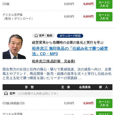
カートに
CD版
6,600円
6,600円
入れる
デジタル音声版
カートに
6,600円
6,600円
入れる
（配信＋ダウンロード）
音声・動画
ダウンロード対応
経営変革から危機時の企業の進化と実行を学ぶ
松井忠三 無印良品の「仕組み化で勝つ経営
法」CD・MP3
松井忠三(良品計画 元会長)
競合勢力の台頭と社内の慢心・驕りで業績低迷。次の成長へ向け、企業
風土やブランド、商品開発・販売・組織の改革を次々と実行し仕組み化
と見える化で勝つ構造を築いたリーダーの実践録 ...
形 態
定 価
会員価格
購 入
headset
音声
（どの形態でも内容は同じです）
カートに
CD版(簡易版CD)
5,500円
5,500円
入れる
デジタル音声版
カートに