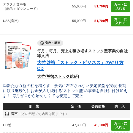
デジタル音声版
カートに
55,000円
51,700円
入れる
（配信＋ダウンロード）
カートに
USB(音声)
55,000円
51,700円
入れる
音声・動画
毎月、毎月、売上を積み増すストック型事業の自社
導入法
大竹啓裕「ストック・ビジネス」のやり方
CD
大竹啓裕(ストック総研)
◎新たな収益の柱を増やす、景気に左右されない安定収益を実現 長期
に渡り継続的にお金が入り続ける“ストック型”の事業を自社に付け加え
よ！ 毎月ゼロから始めなくても安定して売上...
形 態
定 価
会員価格
購 入
headset
音声
（どの形態でも内容は同じです）
カートに
CD版
47,300円
45,100円
入れる