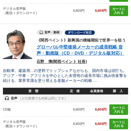
デジタル音声版
カートに
6,600円
6,600円
入れる
（配信＋ダウンロード）
音声・動画
ダウンロード対応
《関西ペイント》新興国の積極開拓で世界一を狙う
グローバル中堅後発メーカーの成長戦略 音
声・動画版（CD・DVD・デジタル版対応）
石野 博(関西ペイント 社長)
自動車、建築用…の塗料でトップシェアながらも、国内市場は頭打ち。
アジア・中東・アフリカを中心とした未曽有の成長市場に挑み快進撃を
続ける、業界常識を塗り替える老舗メーカーの戦略 ...
形 態
定 価
会員価格
購 入
headset
音声
（どの形態でも内容は同じです）
カートに
CD版
6,600円
6,600円
入れる
デジタル音声版
カートに
6,600円
6,600円
入れる
（配信＋ダウンロード）