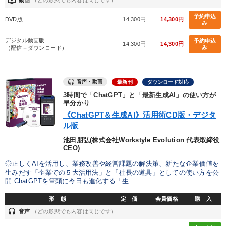
ondemand_video
動画
（どの形態でも内容は同じです）
カテゴリー
予約申込
DVD版
14,300円
14,300円
み
デジタル動画版
予約申込
2025年春季全国経営者セミナー収録講演ＣＤ・講演ＤＶＤ・デジ
14,300円
14,300円
み
（配信＋ダウンロード）
タル版（音声／動画ストリーミング・ダウンロード）
オーナー社長の「現場力の経営」＋現場の「儲ける力」をさらに
高める教材２選
音声・動画
最新刊
ダウンロード対応
3時間で「ChatGPT」と「最新生成AI」の使い方が
経営リーダーの考え方と戦略を学ぶ
早分かり
《ChatGPT＆生成AI》活用術CD版・デジタ
売上直結の営業力や販売力を獲得する
【5月】音声・映像
ル版
池田朋弘(株式会社Workstyle Evolution 代表取締役
経営戦略・経営実務
最新トレンドと時代の潮流を押さえる
CEO)
◎正しくAIを活用し、業務改善や経営課題の解決策、新たな企業価値を
2026年春季全国経営者セミナー収録講演ＣＤ・講演ＤＶＤ・デジ
タル版（音声／動画ストリーミング・ダウンロード）
生みだす「企業での５大活用法」と「社長の道具」としての使い方を公
開 ChatGPTを筆頭に今日も進化する「生...
全国経営者セミナー収録〈売れ筋・人気ランキング〉＆新刊・好
評講話
形 態
定 価
会員価格
購 入
headset
音声
（どの形態でも内容は同じです）
資産戦略
音声と動画で学ぶ
後継社長・アトツギ