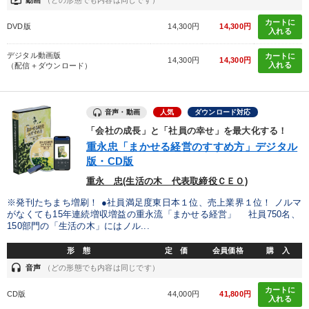
ondemand_video
動画
（どの形態でも内容は同じです）
カートに
DVD版
14,300円
14,300円
入れる
デジタル動画版
カートに
14,300円
14,300円
入れる
（配信＋ダウンロード）
音声・動画
人気
ダウンロード対応
「会社の成長」と「社員の幸せ」を最大化する！
重永忠「まかせる経営のすすめ方」デジタル
版・CD版
重永 忠(生活の木 代表取締役ＣＥＯ)
※発刊たちまち増刷！ ●社員満足度東日本１位、売上業界１位！ ノルマ
がなくても15年連続増収増益の重永流「まかせる経営」 社員750名、
150部門の「生活の木」にはノル...
形 態
定 価
会員価格
購 入
headset
音声
（どの形態でも内容は同じです）
カートに
CD版
44,000円
41,800円
入れる