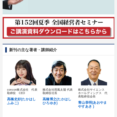
新刊の主な著者・講師紹介
concon株式会社 代表
株式会社雨風太陽 代表
株式会社サイエンス
髙
取締役 CEO
取締役社長
ホールディングス 代
村
表取締役会長
髙橋史好(たかはし
高橋博之(たかはし
し
青山恭明(あおやま
ふみこ)
ひろゆき)
やすあき )