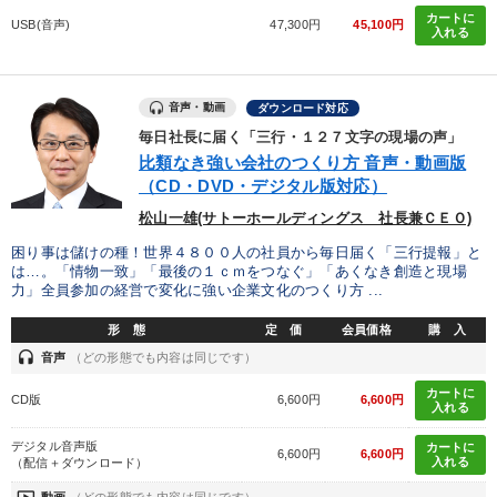
カートに
USB(音声)
47,300円
45,100円
入れる
音声・動画
ダウンロード対応
毎日社長に届く「三行・１２７文字の現場の声」
比類なき強い会社のつくり方 音声・動画版
（CD・DVD・デジタル版対応）
松山一雄(サトーホールディングス 社長兼ＣＥＯ)
困り事は儲けの種！世界４８００人の社員から毎日届く「三行提報」と
は…。「情物一致」「最後の１ｃｍをつなぐ」「あくなき創造と現場
力」全員参加の経営で変化に強い企業文化のつくり方 ...
形 態
定 価
会員価格
購 入
headset
音声
（どの形態でも内容は同じです）
カートに
CD版
6,600円
6,600円
入れる
デジタル音声版
カートに
6,600円
6,600円
入れる
（配信＋ダウンロード）