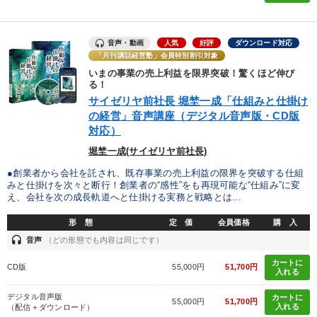
音声・動画
人気
好評
ダウンロード対応
「月刊講話経営塾」会員特別割引対象
いまの事業の売上利益を限界突破！驚くほど伸び
る！
サイゼリヤ前社長 堀埜一成「仕組みと仕掛け
の経営」音声講座（デジタル音声版・CD版
対応）
堀埜一成(サイゼリヤ前社長)
●創業者から会社を託され、既存事業の売上利益の限界を突破する仕組
みと仕掛けを次々と断行！創業者の“感性”をも再現可能な“仕組み”に変
え、会社を次の成長軌道へと仕掛ける実務と戦略とは...
形 態
定 価
会員価格
購 入
headset
音声
（どの形態でも内容は同じです）
カートに
CD版
55,000円
51,700円
入れる
デジタル音声版
カートに
55,000円
51,700円
入れる
（配信＋ダウンロード）