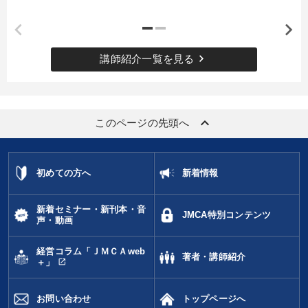
keyboard_arrow_right
講師紹介一覧を見る
keyboard_arrow_up
このページの先頭へ
初めての方へ
新着情報
新着セミナー・新刊本・音
JMCA特別コンテンツ
声・動画
経営コラム「ＪＭＣＡweb
著者・講師紹介
open_in_new
＋」
お問い合わせ
トップページへ