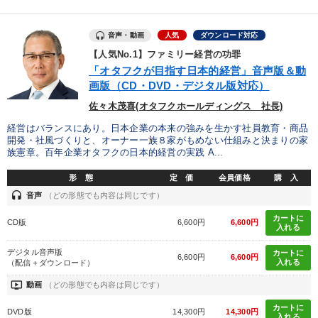
音声・動画
人気
ダウンロード対応
【人気No.1】ファミリー経営の功罪
「オタフクが目指す日本的経営」音声版＆動
画版（CD・DVD・デジタル版対応）
佐々木茂喜(オタフクホールディングス 社長)
経営はバランスにあり。日本企業の本来の強みを生かす社員教育・商品
開発・社風づくりと、オーナー一族８家がもめない仕組みと決まりの家
族憲章。百年企業オタフクの日本的経営の実践 A...
形 態
定 価
会員価格
購 入
headset
音声
（どの形態でも内容は同じです）
カートに
CD版
6,600円
6,600円
入れる
デジタル音声版
カートに
6,600円
6,600円
入れる
（配信＋ダウンロード）
ondemand_video
動画
（どの形態でも内容は同じです）
カートに
DVD版
14,300円
14,300円
入れる