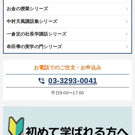
お金の授業シリーズ
中村天風講話集シリーズ
一倉定の社長学講話シリーズ
牟田學の実学の門シリーズ
お電話でのご注文・お申込み
03-3293-0041
phone_in_talk
平日9:00〜17:00