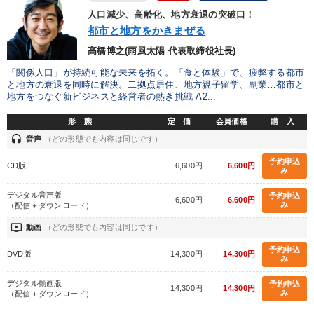
業種
人口減少、高齢化、地方衰退の突破口！
都市と地方をかきまぜる
高橋博之(雨風太陽 代表取締役社長)
製造業
卸売・小売・飲食業
建設・不動産業
「関係人口」が持続可能な未来を拓く。「食と体験」で、疲弊する都市
IT・サービス・金融業
コンサルタント
専門家
と地方の衰退を同時に解決。二拠点居住、地方親子留学、副業…都市と
地方をつなぐ新ビジネスと経営者の熱き挑戦 A2...
形 態
定 価
会員価格
購 入
キーワード
headset
音声
（どの形態でも内容は同じです）
予約申込
CD版
6,600円
6,600円
理念・パーパス
中小企業
政治家
早わかり
み
デジタル音声版
予約申込
賃金制度
SDGs
6,600円
6,600円
み
（配信＋ダウンロード）
ondemand_video
動画
（どの形態でも内容は同じです）
※「更新」を押すと「テーマ」「キーワード」を更新いただけます。
予約申込
DVD版
14,300円
14,300円
み
経営音声・動画を探す
ondemand_video
refresh
更新する
デジタル動画版
予約申込
14,300円
14,300円
み
（配信＋ダウンロード）
全国経営者セミナー収録物以外の経営教材（全762タイトル）からお探
しいただけます