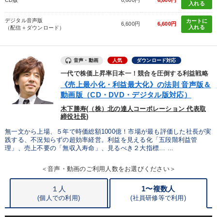
CD版
6,600円
6,600円
入れる
デジタル音声版
カートに
6,600円
6,600円
入れる
（配信＋ダウンロード）
音声・動画
人気
ダウンロード対応
一代で株価上昇率日本一！競合を圧倒する利益戦略
《売上最小化・利益最大化》の法則 音声版＆
動画版（CD・DVD・デジタル版対応）
木下勝寿(（株）北の達人コーポレーション 代表取
締役社長)
無一文から上場、５年で時価総額1000億！市場が最も評価した社長が実
践する、不況知らずの超効率経営。利益を見える化「五段階利益管
理」、売上不要の「無収入寿命」、見るべき２大指標… ...
＜音声・動画のご利用人数をお選びください＞
１人
1〜複数人
(個人での利用)
(
社員研修等で利用)