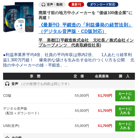
音声・動画
最新刊
ダウンロード対応
廃業寸前の地方中小メーカーを “価値100億企業”に
再建！
《最新刊》平鍛造の「利益爆発の経営法則」
（デジタル音声版・CD版対応）
平 美都江(平鍛造株式会社 元社長／株式会社イン
プルーブメンツ 代表取締役社長)
●利益率業界平均4倍、社員の平均年収は県内2倍、 1人あたり経常利
益1,300万円超！ 爆発的な儲けを生み出す会社のつくり方を公開 北
陸の中小メーカーの雄・平鍛造。...
形 態
定 価
会員価格
購 入
headset
音声
（どの形態でも内容は同じです）
カートに
CD版
55,000円
51,700円
入れる
デジタル音声版
カートに
55,000円
51,700円
入れる
（配信＋ダウンロード）
カートに
USB(音声)
55,000円
51,700円
入れる
star_border
その他