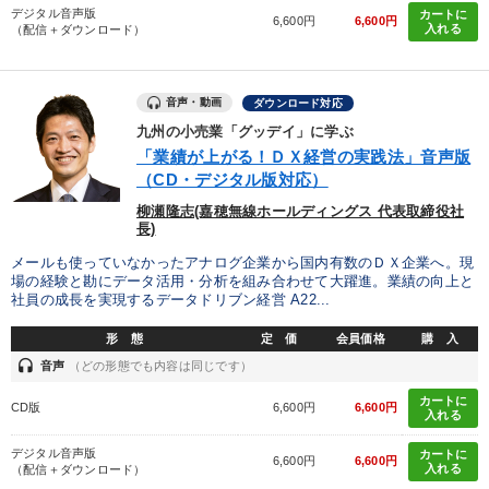
デジタル音声版
カートに
6,600円
6,600円
入れる
（配信＋ダウンロード）
音声・動画
ダウンロード対応
九州の小売業「グッデイ」に学ぶ
「業績が上がる！ＤＸ経営の実践法」音声版
（CD・デジタル版対応）
柳瀬隆志(嘉穂無線ホールディングス 代表取締役社
長)
メールも使っていなかったアナログ企業から国内有数のＤＸ企業へ。現
場の経験と勘にデータ活用・分析を組み合わせて大躍進。業績の向上と
社員の成長を実現するデータドリブン経営 A22...
形 態
定 価
会員価格
購 入
headset
音声
（どの形態でも内容は同じです）
カートに
CD版
6,600円
6,600円
入れる
デジタル音声版
カートに
6,600円
6,600円
入れる
（配信＋ダウンロード）