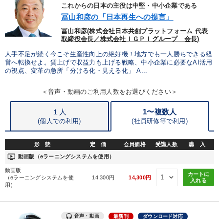
優秀各社の智恵と戦略
事業家のロマンと経営
これからの日本の主役は中堅・中小企業である
冨山和彦の「日本再生への提言」
若手異才経営者の発想
専門家のアドバイス
冨山和彦(株式会社日本共創プラットフォーム 代表
取締役会長／株式会社ＩＧＰＩグループ 会長)
リーダーの器量を学ぶ
人手不足が続く今こそ生産性向上の絶好機！地方でも一人勝ちできる経
営へ転換せよ。賃上げで収益力も上げる戦略、中小企業に必要なAI活用
の視点、変革の急所「分ける化・見える化」 A...
テーマ
＜音声・動画のご利用人数をお選びください＞
全国経営者セミナー収録〈売れ筋・人気〉音声＆動画20選
１人
1〜複数人
(個人での利用)
(
社員研修等で利用)
【最新刊】精神科医・和田秀樹の「老いない力」＋健康な社長と
会社をつくる厳選講話
形 態
定 価
会員価格
受講人数
購 入
企業戦略に学ぶ
ondemand_video
動画版（eラーニングシステムを使用）
動画版
【最新刊】時代を超える経営150の言葉＋社長のスピーチ・話材
カートに
（eラーニングシステムを使
14,300円
14,300円
集２タイトル
入れる
用）
経営戦略・経営実務
147回春季大会
音声・動画
最新刊
ダウンロード対応