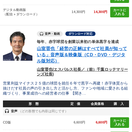
デジタル動画版
カートに
14,300円
14,300円
入れる
（配信＋ダウンロード）
音声・動画
ダウンロード対応
毎年、赤字球団を創業以来初の単体黒字を達成
山室晋也「経営の正解はすべて社員が知って
いる」音声版＆映像版（CD・DVD・デジタ
ル版対応）
山室晋也(エスパルス社長／（前）千葉ロッテマリー
ンズ社長)
営業利益マイナス２５億の球団を就任６年で黒字へ再建！赤字体質から
抜けだす社員の声の引き出し方と活かし方、ファンや地域に愛される組
織づくり、事業成功への経営者の仕事 【聞き...
形 態
定 価
会員価格
購 入
headset
音声
（どの形態でも内容は同じです）
カートに
CD版
6,600円
6,600円
入れる