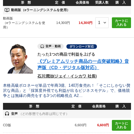
形 態
定 価
会員価格
受講人数
購 入
ondemand_video
動画版（eラーニングシステムを使用）
動画版
カートに
（eラーニングシステムを使
14,300円
14,300円
入れる
用）
音声・動画
ダウンロード対応
たった1つの商品で利益を上げる
《プレミアムリッチ商品の一点突破戦略》音
声版（CD・デジタル版対応）
石川潤治(ジェイ・イシカワ 社長)
本格高級ボロネーゼ単品で年商3億、140万食売れ！「そこにしかない贅
沢な商品」と「採算度外視でも利益が出るビジネスモデル」で、価格競
争とは無縁の商売をする3つの戦略視点 A2...
形 態
定 価
会員価格
購 入
headset
音声
（どの形態でも内容は同じです）
カートに
CD版
6,600円
6,600円
入れる