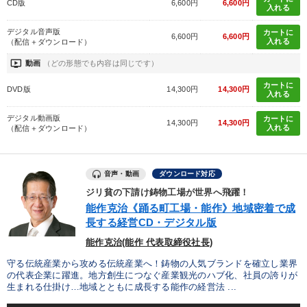
CD版
6,600円
6,600円
入れる
デジタル音声版
カートに
6,600円
6,600円
入れる
（配信＋ダウンロード）
ondemand_video
動画
（どの形態でも内容は同じです）
カートに
DVD版
14,300円
14,300円
入れる
デジタル動画版
カートに
14,300円
14,300円
入れる
（配信＋ダウンロード）
音声・動画
ダウンロード対応
ジリ貧の下請け鋳物工場が世界へ飛躍！
能作克治《踊る町工場・能作》地域密着で成
長する経営CD・デジタル版
能作克治(能作 代表取締役社長)
守る伝統産業から攻める伝統産業へ！鋳物の人気ブランドを確立し業界
の代表企業に躍進。地方創生につなぐ産業観光のハブ化、社員の誇りが
生まれる仕掛け…地域とともに成長する能作の経営法 ...