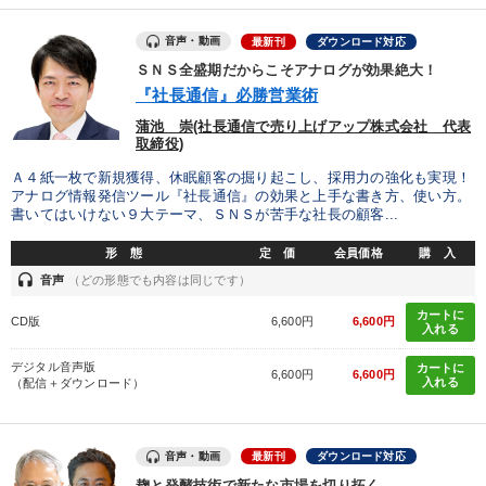
音声・動画
最新刊
ダウンロード対応
カテゴリー
ＳＮＳ全盛期だからこそアナログが効果絶大！
『社長通信』必勝営業術
オーナー社長の「現場力の経営」＋現場の「儲ける力」をさらに
高める教材２選
蒲池 崇(社長通信で売り上げアップ株式会社 代表
取締役)
井上和弘の財務力UP
【4月】音声・映像
Ａ４紙一枚で新規獲得、休眠顧客の掘り起こし、採用力の強化も実現！
アナログ情報発信ツール『社長通信』の効果と上手な書き方、使い方。
改善・生産性向上
書いてはいけない９大テーマ、ＳＮＳが苦手な社長の顧客...
形 態
定 価
会員価格
購 入
2025年春季全国経営者セミナー収録講演ＣＤ・講演ＤＶＤ・デジ
タル版（音声／動画ストリーミング・ダウンロード）
headset
音声
（どの形態でも内容は同じです）
カートに
【1月】音声・映像
歴史・古典に学ぶ実務講話
CD版
6,600円
6,600円
入れる
後継社長・アトツギ
経済・景気・相場予測
デジタル音声版
カートに
6,600円
6,600円
入れる
（配信＋ダウンロード）
全国経営者セミナー収録〈売れ筋・人気〉音声＆動画20選
音声・動画
最新刊
ダウンロード対応
経営リーダーの考え方と戦略を学ぶ
大竹愼一書籍
麹と発酵技術で新たな市場を切り拓く