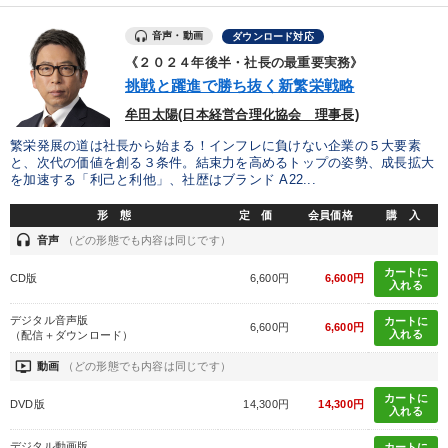
音声・動画
ダウンロード対応
《２０２４年後半・社長の最重要実務》
挑戦と躍進で勝ち抜く新繁栄戦略
牟田太陽(日本経営合理化協会 理事長)
繁栄発展の道は社長から始まる！インフレに負けない企業の５大要素
と、次代の価値を創る３条件。結束力を高めるトップの姿勢、成長拡大
を加速する「利己と利他」、社歴はブランド A22...
形 態
定 価
会員価格
購 入
headset
音声
（どの形態でも内容は同じです）
カートに
CD版
6,600円
6,600円
入れる
デジタル音声版
カートに
6,600円
6,600円
入れる
（配信＋ダウンロード）
ondemand_video
動画
（どの形態でも内容は同じです）
カートに
DVD版
14,300円
14,300円
入れる
デジタル動画版
カートに