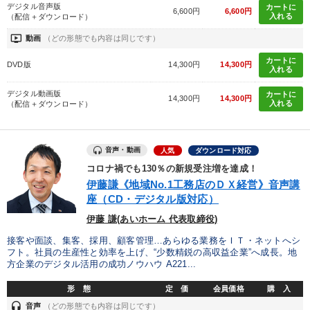
デジタル音声版
カートに
6,600円
6,600円
入れる
（配信＋ダウンロード）
ondemand_video
動画
（どの形態でも内容は同じです）
カートに
DVD版
14,300円
14,300円
入れる
デジタル動画版
カートに
14,300円
14,300円
入れる
（配信＋ダウンロード）
音声・動画
人気
ダウンロード対応
コロナ禍でも130％の新規受注増を達成！
伊藤謙《地域No.1工務店のＤＸ経営》音声講
座（CD・デジタル版対応）
伊藤 謙(あいホーム 代表取締役)
接客や面談、集客、採用、顧客管理…あらゆる業務をＩＴ・ネットへシ
フト。社員の生産性と効率を上げ、“少数精鋭の高収益企業”へ成長。地
方企業のデジタル活用の成功ノウハウ A221...
形 態
定 価
会員価格
購 入
headset
音声
（どの形態でも内容は同じです）