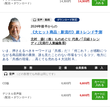
14,300円
14,300円
入れる
（配信＋ダウンロード）
音声・動画
ダウンロード対応
2024年後半からの
《大ヒット商品・新流行》超トレンド予測
北村 森(（株）ものめぐり 代表／｢日経トレン
ディ｣元発行人兼編集長)
いま、押さえるべきキーワードは「共感」だ！「何これ？」が感動につ
ながる商品開発の裏側、誰も見たことのない市場をつくるコツ、地方に
ある「共感の現場」…高くても売れる４大法則 A...
形 態
定 価
会員価格
購 入
headset
音声
（どの形態でも内容は同じです）
カートに
CD版
6,600円
6,600円
入れる
デジタル音声版
カートに
6,600円
6,600円
入れる
（配信＋ダウンロード）