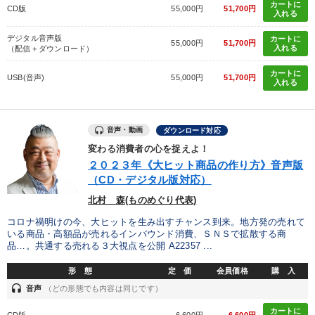
カートに
CD版
55,000円
51,700円
入れる
デジタル音声版
カートに
55,000円
51,700円
入れる
（配信＋ダウンロード）
カートに
USB(音声)
55,000円
51,700円
入れる
音声・動画
ダウンロード対応
変わる消費者の心を捉えよ！
２０２３年《大ヒット商品の作り方》音声版
（CD・デジタル版対応）
北村 森(ものめぐり代表)
コロナ禍明けの今、大ヒットを生み出すチャンス到来。地方発の売れて
いる商品・高額品が売れるインバウンド消費、ＳＮＳで拡散する商
品…。共通する売れる３大視点を公開 A22357 ...
形 態
定 価
会員価格
購 入
headset
音声
（どの形態でも内容は同じです）
カートに