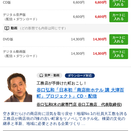
カートに
CD版
6,600円
6,600円
入れる
デジタル音声版
カートに
6,600円
6,600円
入れる
（配信＋ダウンロード）
ondemand_video
動画
（どの形態でも内容は同じです）
カートに
DVD版
14,300円
14,300円
入れる
デジタル動画版
カートに
14,300円
14,300円
入れる
（配信＋ダウンロード）
音声・動画
ダウンロード対応
工務店が手掛けた町おこし！
谷口弘和「日本初「商店街ホテル 講 大津百
町」プロジェクト」CD・配信
谷口弘和(木の家専門店 谷口工務店 代表取締役)
空き家だらけの商店街に活気を取り戻せ！地場No.1の社員大工数を誇る
工務店が商店街の7棟の古い町家をリノベしてホテル化。棟梁の文化の
継承と革新、地域に必要とされる企業づくり ...