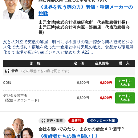
《世界を救う麹の力》老舗・種麹メーカーの
目的別
挑戦
山元文晴(株式会社源麹研究所 代表取締役社長)
・
山元正博(株式会社河内源一郎商店 代表取締役会
リーダーの魅力向上
財務・数字力の向上
長)
父との対立で突然の解雇、明日には不渡りの瀬戸際から麹の観光ビジネ
発想力を磨きたい
後継者に聞かせたい
経営を改善したい
ス化で大成功！窮地を救った一倉定と中村天風の教え。食品から環境浄
化まで市場が広がる麹ビジネスと秘めた力 A22...
財務・数字力の向上
形 態
定 価
会員価格
購 入
headset
音声
（どの形態でも内容は同じです）
キーワード
カートに
CD版
6,600円
6,600円
入れる
お金の授業
ドラッカー
ベンチャー
通販
思考法
デジタル音声版
カートに
6,600円
6,600円
入れる
（配信＋ダウンロード）
中村天風
音声・動画
最新刊
ダウンロード対応
※「更新」を押すと「カテゴリー」「目的別」「キーワード」を更新いただけます。
会社を継いでみたら、まさかの借金４０億円!?
《後継者たちの熱き闘い！》