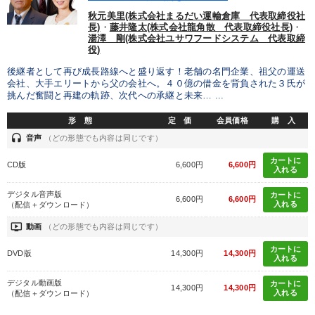
タグから探す
local_offer
refresh
更新する
秋元美里(株式会社まるだい運輸倉庫 代表取締役社
長)
・
藤井隆太(株式会社龍角散 代表取締役社長)
・
すべての音声・動画（全2077タイトル）からお探しいただけます
湯澤 剛(株式会社ユサワフードシステム 代表取締
役)
タグ・キーワード
後継者として再び成長路線へと盛り返す！老舗の名門企業、祖父の運送
会社、大手エリートから父の会社へ。４０億の借金を背負された３氏が
挑んだ奮闘と再建の軌跡、次代への承継と未来… ...
販売戦略
早分かり
多様性・ダイバーシティ
入門篇
形 態
定 価
会員価格
購 入
創業者
節税
投資
中村天風
伝統・文化
headset
音声
（どの形態でも内容は同じです）
老舗企業
デジタルマーケティング
SDGs
井上和弘
カートに
CD版
6,600円
6,600円
入れる
政治家
一倉定
話し方
新技術
トレンド
デジタル音声版
カートに
6,600円
6,600円
入れる
（配信＋ダウンロード）
心を磨く
モチベーション
ベンチャー
ondemand_video
動画
（どの形態でも内容は同じです）
カートに
イノベーション
人事戦略
理念・パーパス
DVD版
14,300円
14,300円
入れる
デジタル動画版
カートに
14,300円
14,300円
※「更新」を押すと「タグ・キーワード」を更新いただけます。
入れる
（配信＋ダウンロード）