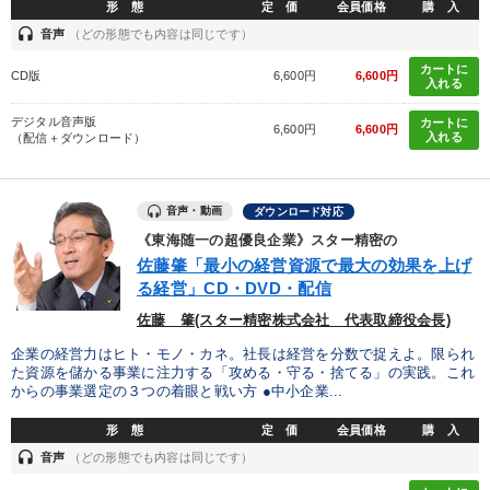
形 態
定 価
会員価格
購 入
headset
音声
（どの形態でも内容は同じです）
カートに
CD版
6,600円
6,600円
入れる
デジタル音声版
カートに
6,600円
6,600円
入れる
（配信＋ダウンロード）
音声・動画
ダウンロード対応
《東海随一の超優良企業》スター精密の
佐藤肇「最小の経営資源で最大の効果を上げ
る経営」CD・DVD・配信
佐藤 肇(スター精密株式会社 代表取締役会長)
企業の経営力はヒト・モノ・カネ。社長は経営を分数で捉えよ。限られ
た資源を儲かる事業に注力する「攻める・守る・捨てる」の実践。これ
からの事業選定の３つの着眼と戦い方 ●中小企業...
形 態
定 価
会員価格
購 入
headset
音声
（どの形態でも内容は同じです）