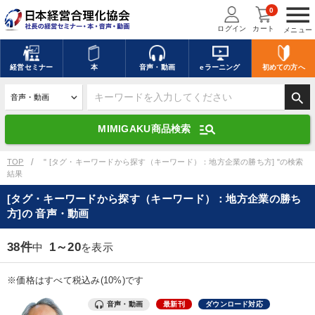
menu
0
ログイン
カート
メニュー
キーワードを入力して探す
edit
経営
セミナー
本
音声・動画
eラーニング
初めての方
へ
search
デジタル版対応のみ検索結果に表示する
manage_search
MIMIGAKU商品検索
search
上記の条件で検索
TOP
" [タグ・キーワードから探す（キーワード）：地方企業の勝ち方] "の検索
結果
[タグ・キーワードから探す（キーワード）：地方企業の勝ち
講演収録物を探す
mic
refresh
方]の 音声・動画
更新する
全国経営者セミナー講演収録物（全1315タイトル）からお探しいただけ
38件
1～20
中
を表示
ます
※価格はすべて税込み(10%)です
カテゴリー
音声・動画
最新刊
ダウンロード対応