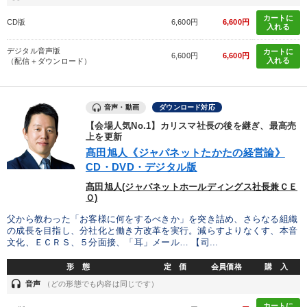
カートに
CD版
6,600円
6,600円
入れる
デジタル音声版
カートに
6,600円
6,600円
入れる
（配信＋ダウンロード）
音声・動画
ダウンロード対応
【会場人気No.1】カリスマ社長の後を継ぎ、最高売
上を更新
髙田旭人《ジャパネットたかたの経営論》
CD・DVD・デジタル版
髙田旭人(ジャパネットホールディングス社長兼ＣＥ
Ｏ)
父から教わった「お客様に何をするべきか」を突き詰め、さらなる組織
の成長を目指し、分社化と働き方改革を実行。減らすよりなくす、本音
文化、ＥＣＲＳ、５分面接、「耳」メール… 【司...
形 態
定 価
会員価格
購 入
headset
音声
（どの形態でも内容は同じです）
カートに