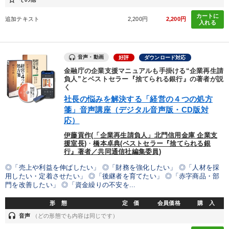
カートに
追加テキスト
2,200円
2,200円
入れる
音声・動画
好評
ダウンロード対応
金融庁の企業支援マニュアルも手掛ける“企業再生請
負人”とベストセラー『捨てられる銀行』の著者が説
く
社長の悩みを解決する「経営の４つの処方
箋」音声講座（デジタル音声版・CD版対
応）
伊藤貢作(「企業再生請負人」北門信用金庫 企業支
援室長)
・
橋本卓典(ベストセラー『捨てられる銀
行』著者／共同通信社編集委員)
◎「売上や利益を伸ばしたい」 ◎「財務を強化したい」 ◎「人材を採
用したい・定着させたい」 ◎「後継者を育てたい」 ◎「赤字商品・部
門を改善したい」 ◎「資金繰りの不安を...
形 態
定 価
会員価格
購 入
headset
音声
（どの形態でも内容は同じです）