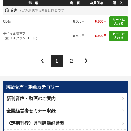
形 態
定 価
会員価格
購 入
headset
音声
（どの形態でも内容は同じです）
カートに
CD版
6,600円
6,600円
入れる
デジタル音声版
カートに
6,600円
6,600円
入れる
（配信＋ダウンロード）
keyboard_arrow_left
keyboard_arrow_right
1
2
講話音声・動画カテゴリー
新刊音声・動画のご案内
全国経営者セミナー収録
《定期刊行》月刊講話経営塾