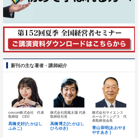
新刊の主な著者・講師紹介
concon株式会社 代表
株式会社雨風太陽 代表
株式会社サイエンス
髙
取締役 CEO
取締役社長
ホールディングス 代
村
表取締役会長
髙橋史好(たかはし
高橋博之(たかはし
し
青山恭明(あおやま
ふみこ)
ひろゆき)
やすあき )