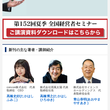
新刊の主な著者・講師紹介
concon株式会社 代表
株式会社雨風太陽 代表
株式会社サイエンス
髙
取締役 CEO
取締役社長
ホールディングス 代
村
表取締役会長
髙橋史好(たかはし
高橋博之(たかはし
し
青山恭明(あおやま
ふみこ)
ひろゆき)
やすあき )