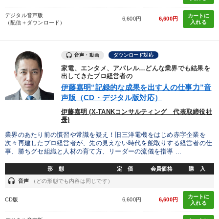
デジタル音声版
カートに
6,600円
6,600円
入れる
（配信＋ダウンロード）
音声・動画
ダウンロード対応
家電、エンタメ、アパレル…どんな業界でも結果を
出してきたプロ経営者の
伊藤嘉明“記録的な成果を出す人の仕事力”音
声版（CD・デジタル版対応）
伊藤嘉明 (X-TANKコンサルティング 代表取締役社
長)
業界のあたり前の慣習や常識を疑え！旧三洋電機をはじめ赤字企業を
次々再建したプロ経営者が、先の見えない時代を舵取りする経営者の仕
事、勝ちグセ組織と人材の育て方、リーダーの流儀を指導 ...
形 態
定 価
会員価格
購 入
headset
音声
（どの形態でも内容は同じです）
カートに
CD版
6,600円
6,600円
入れる