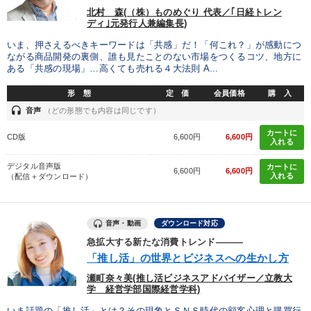
北村 森(（株）ものめぐり 代表／｢日経トレン
ディ｣元発行人兼編集長)
いま、押さえるべきキーワードは「共感」だ！「何これ？」が感動につ
ながる商品開発の裏側、誰も見たことのない市場をつくるコツ、地方に
ある「共感の現場」…高くても売れる４大法則 A...
形 態
定 価
会員価格
購 入
headset
音声
（どの形態でも内容は同じです）
カートに
CD版
6,600円
6,600円
入れる
デジタル音声版
カートに
6,600円
6,600円
入れる
（配信＋ダウンロード）
音声・動画
ダウンロード対応
急拡大する新たな消費トレンド―――
「推し活」の世界とビジネスへの生かし方
瀬町奈々美(推し活ビジネスアドバイザー／立教大
学 経営学部国際経営学科)
いま話題の「推し活」とは？その現象とＳＮＳ時代の顧客心理と購買行