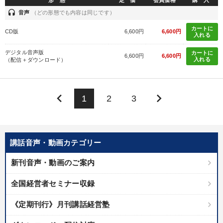
形 態
定 価
会員価格
購 入
headset
音声
（どの形態でも内容は同じです）
カートに
CD版
6,600円
6,600円
入れる
デジタル音声版
カートに
6,600円
6,600円
入れる
（配信＋ダウンロード）
keyboard_arrow_left
keyboard_arrow_right
1
2
3
講話音声・動画カテゴリー
新刊音声・動画のご案内
全国経営者セミナー収録
《定期刊行》月刊講話経営塾