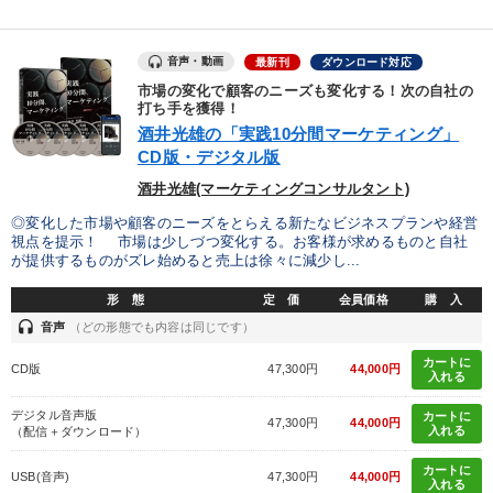
音声・動画
最新刊
ダウンロード対応
市場の変化で顧客のニーズも変化する！次の自社の
打ち手を獲得！
酒井光雄の「実践10分間マーケティング」
CD版・デジタル版
酒井光雄(マーケティングコンサルタント)
◎変化した市場や顧客のニーズをとらえる新たなビジネスプランや経営
視点を提示！ 市場は少しづつ変化する。お客様が求めるものと自社
が提供するものがズレ始めると売上は徐々に減少し...
形 態
定 価
会員価格
購 入
headset
音声
（どの形態でも内容は同じです）
カートに
CD版
47,300円
44,000円
入れる
デジタル音声版
カートに
47,300円
44,000円
入れる
（配信＋ダウンロード）
カートに
USB(音声)
47,300円
44,000円
入れる