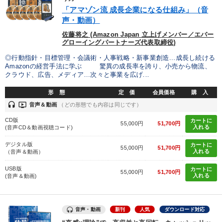
「アマゾン流 成長企業になる仕組み」（音
声・動画）
佐藤将之 (Amazon Japan 立上げメンバー／エバー
グローイングパートナーズ代表取締役)
◎行動指針・目標管理・会議術・人事戦略・新事業創造…成長し続ける
Amazonの経営手法に学ぶ 驚異の成長率を誇り、小売から物流、
クラウド、広告、メディア…次々と事業を広げ...
形 態
定 価
会員価格
購 入
headset
ondemand_video
音声＆動画
（どの形態でも内容は同じです）
CD版
カートに
55,000円
51,700円
入れる
(音声CD＆動画視聴コード)
デジタル版
カートに
55,000円
51,700円
入れる
（音声＆動画）
USB版
カートに
55,000円
51,700円
入れる
(音声＆動画)
音声・動画
新刊
人気
ダウンロード対応