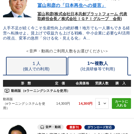
優秀各社の智恵と戦略
事業家のロマンと経営
冨山和彦の「日本再生への提言」
冨山和彦(株式会社日本共創プラットフォーム 代表
若手異才経営者の発想
専門家のアドバイス
取締役会長／株式会社ＩＧＰＩグループ 会長)
人手不足が続く今こそ生産性向上の絶好機！地方でも一人勝ちできる経
リーダーの器量を学ぶ
営へ転換せよ。賃上げで収益力も上げる戦略、中小企業に必要なAI活用
の視点、変革の急所「分ける化・見える化」 A...
テーマ
＜音声・動画のご利用人数をお選びください＞
１人
1〜複数人
2026年夏季全国経営者セミナー収録講演ＣＤ・講演ＤＶＤ・デジ
タル版（音声／動画ストリーミング・ダウンロード）
(個人での利用)
(
社員研修等で利用)
歴史・古典に学ぶ実務講話
企業戦略に学ぶ
形 態
定 価
会員価格
受講人数
購 入
ondemand_video
動画版（eラーニングシステムを使用）
2025年春季全国経営者セミナー収録講演ＣＤ・講演ＤＶＤ・デジ
タル版（音声／動画ストリーミング・ダウンロード）
動画版
カートに
（eラーニングシステムを使
14,300円
14,300円
入れる
用）
全国経営者セミナー収録〈売れ筋・人気〉音声＆動画20選
【2月】音声・映像
音声・動画
最新刊
ダウンロード対応