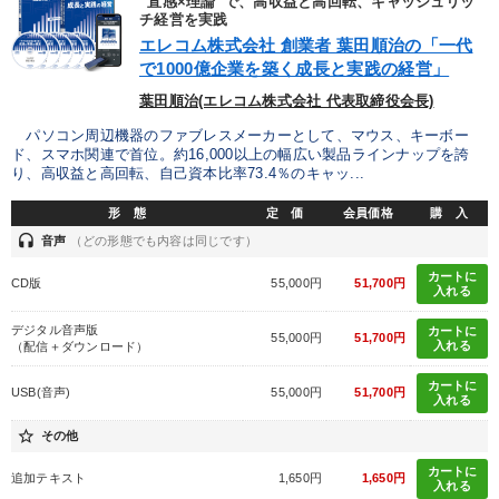
“直感×理論”で、高収益と高回転、キャッシュリッ
チ経営を実践
エレコム株式会社 創業者 葉田順治の「一代
で1000億企業を築く成長と実践の経営」
葉田順治(エレコム株式会社 代表取締役会長)
パソコン周辺機器のファブレスメーカーとして、マウス、キーボー
ド、スマホ関連で首位。約16,000以上の幅広い製品ラインナップを誇
り、高収益と高回転、自己資本比率73.4％のキャッ...
形 態
定 価
会員価格
購 入
headset
音声
（どの形態でも内容は同じです）
カートに
CD版
55,000円
51,700円
入れる
デジタル音声版
カートに
55,000円
51,700円
入れる
（配信＋ダウンロード）
カートに
USB(音声)
55,000円
51,700円
入れる
star_border
その他
カートに
追加テキスト
1,650円
1,650円
入れる