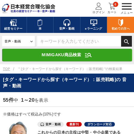
menu
0
ログイン
カート
メニュー
キーワードを入力して探す
edit
経営
セミナー
本
音声・動画
eラーニング
初めての方
へ
search
デジタル版対応のみ検索結果に表示する
manage_search
MIMIGAKU商品検索
search
上記の条件で検索
TOP
" [タグ・キーワードから探す（キーワード）：販売戦略] "の検索結果
[タグ・キーワードから探す（キーワード）：販売戦略]の 音
声・動画
講演収録物を探す
mic
refresh
更新する
55件
1～20
中
を表示
全国経営者セミナー講演収録物（全1315タイトル）からお探しいただけ
ます
※価格はすべて税込み(10%)です
カテゴリー
音声・動画
最新刊
ダウンロード対応
これからの日本の主役は中堅・中小企業である