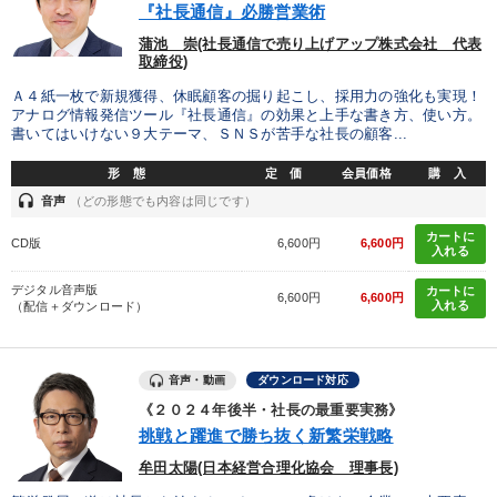
【12月】音声・映像
売上直結の営業力や販売力を獲得する
『社長通信』必勝営業術
蒲池 崇(社長通信で売り上げアップ株式会社 代表
取締役)
目的別
Ａ４紙一枚で新規獲得、休眠顧客の掘り起こし、採用力の強化も実現！
アナログ情報発信ツール『社長通信』の効果と上手な書き方、使い方。
書いてはいけない９大テーマ、ＳＮＳが苦手な社長の顧客...
財務・数字力の向上
業績を伸ばしたい
発想力を磨きたい
形 態
定 価
会員価格
購 入
経営を改善したい
財務・数字力の向上
headset
音声
（どの形態でも内容は同じです）
リーダーの魅力向上
カートに
CD版
6,600円
6,600円
入れる
デジタル音声版
カートに
6,600円
6,600円
キーワード
入れる
（配信＋ダウンロード）
政治家
節税
一流人
リーダーシップ
音声・動画
ダウンロード対応
《２０２４年後半・社長の最重要実務》
多角化・新規事業
SDGs
挑戦と躍進で勝ち抜く新繁栄戦略
牟田太陽(日本経営合理化協会 理事長)
※「更新」を押すと「カテゴリー」「目的別」「キーワード」を更新いただけます。