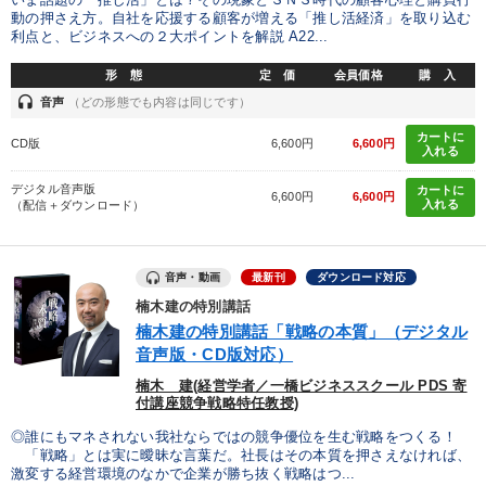
動の押さえ方。自社を応援する顧客が増える「推し活経済」を取り込む
利点と、ビジネスへの２大ポイントを解説 A22...
形 態
定 価
会員価格
購 入
headset
音声
（どの形態でも内容は同じです）
カートに
CD版
6,600円
6,600円
入れる
デジタル音声版
カートに
6,600円
6,600円
入れる
（配信＋ダウンロード）
音声・動画
最新刊
ダウンロード対応
楠木建の特別講話
楠木建の特別講話「戦略の本質」（デジタル
音声版・CD版対応）
楠木 建(経営学者／一橋ビジネススクール PDS 寄
付講座競争戦略特任教授)
◎誰にもマネされない我社ならではの競争優位を生む戦略をつくる！
「戦略」とは実に曖昧な言葉だ。社長はその本質を押さえなければ、
激変する経営環境のなかで企業が勝ち抜く戦略はつ...