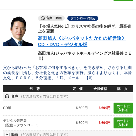
音声・動画
ダウンロード対応
【会場人気No.1】カリスマ社長の後を継ぎ、最高売
上を更新
髙田旭人《ジャパネットたかたの経営論》
CD・DVD・デジタル版
髙田旭人(ジャパネットホールディングス社長兼ＣＥ
Ｏ)
父から教わった「お客様に何をするべきか」を突き詰め、さらなる組織
の成長を目指し、分社化と働き方改革を実行。減らすよりなくす、本音
文化、ＥＣＲＳ、５分面接、「耳」メール… 【司...
形 態
定 価
会員価格
購 入
headset
音声
（どの形態でも内容は同じです）
カートに
CD版
6,600円
6,600円
入れる
デジタル音声版
カートに
6,600円
6,600円
入れる
（配信＋ダウンロード）
ondemand_video
動画
（どの形態でも内容は同じです）