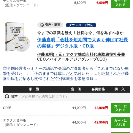
デジタル音声版
カートに
6,600円
6,600円
入れる
（配信＋ダウンロード）
音声・動画
ダウンロード対応
今までの常識を疑え！社長は今、何を為すべきか
伊藤嘉明「会社を短期間で大きく伸ばす社長
の実務」デジタル版・CD版
伊藤嘉明(（元）アクア株式会社代表取締役社長兼
CEO／ハイアールアジアグループCEO)
◎全国経営者セミナーの講話で会場のご参加者から「これまでにない衝
撃を受けた」、「今のままでは駄目だと気付いた」…と絶賛された伊藤
嘉明氏をお招きし開催された特別講演会を緊急収録...
形 態
定 価
会員価格
購 入
headset
音声
（どの形態でも内容は同じです）
カートに
CD版
44,000円
42,900円
入れる
デジタル音声版
カートに
44,000円
42,900円
入れる
（配信＋ダウンロード）