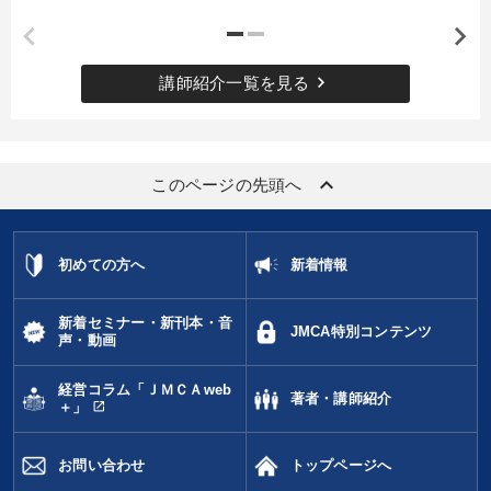
keyboard_arrow_right
講師紹介一覧を見る
keyboard_arrow_up
このページの先頭へ
初めての方へ
新着情報
新着セミナー・新刊本・音
JMCA特別コンテンツ
声・動画
経営コラム「ＪＭＣＡweb
著者・講師紹介
open_in_new
＋」
お問い合わせ
トップページへ