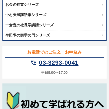
お金の授業シリーズ
中村天風講話集シリーズ
一倉定の社長学講話シリーズ
牟田學の実学の門シリーズ
お電話でのご注文・お申込み
03-3293-0041
phone_in_talk
平日9:00〜17:00