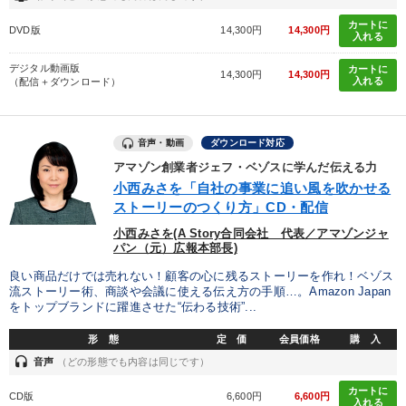
カートに
DVD版
14,300円
14,300円
入れる
デジタル動画版
カートに
14,300円
14,300円
入れる
（配信＋ダウンロード）
音声・動画
ダウンロード対応
アマゾン創業者ジェフ・ベゾスに学んだ伝える力
小西みさを「自社の事業に追い風を吹かせる
ストーリーのつくり方」CD・配信
小西みさを(A Story合同会社 代表／アマゾンジャ
パン（元）広報本部長)
良い商品だけでは売れない！顧客の心に残るストーリーを作れ！ベゾス
流ストーリー術、商談や会議に使える伝え方の手順…。Amazon Japan
をトップブランドに躍進させた“伝わる技術”...
形 態
定 価
会員価格
購 入
headset
音声
（どの形態でも内容は同じです）
カートに
CD版
6,600円
6,600円
入れる