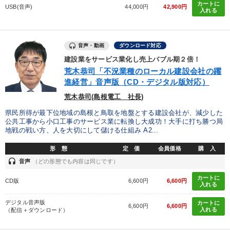
カートに
USB(音声)
44,000円
42,900円
入れる
音声・動画
ダウンロード対応
建設業をサービス業化し売上バブル期２倍！
荒木恭司「不況業種のローカル建設会社の躍
進経営」音声版（CD・デジタル版対応）
荒木恭司(島根電工 社長)
県民所得が最下位地域の島根と鳥取を地盤とする建設会社が、減少した
公共工事から小口工事のサービス業に転換し大成功！大手に打ち勝つ局
地戦の戦い方、人を大切にして儲ける仕組み A2...
形 態
定 価
会員価格
購 入
headset
音声
（どの形態でも内容は同じです）
カートに
CD版
6,600円
6,600円
入れる
デジタル音声版
カートに
6,600円
6,600円
入れる
（配信＋ダウンロード）