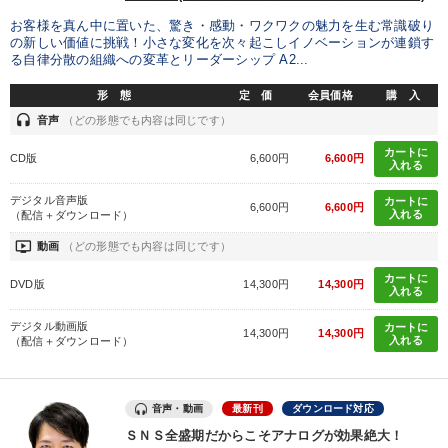
お客様を真ん中に置いた、驚き・感動・ワクワクの魅力を生む常識破り
カテゴリー
の新しい価値に挑戦！小さな変化を次々起こしイノベーションが連鎖す
る自律分散の組織への変革とリーダーシップ A2...
形 態
定 価
会員価格
購 入
【2026年7月】音声・映像ご案内商品
headset
音声
（どの形態でも内容は同じです）
《強い財務を実践する経営者》講話４選
カートに
CD版
6,600円
6,600円
入れる
【最新刊】精神科医・和田秀樹の「老いない力」＋健康な社長と
会社をつくる厳選講話
デジタル音声版
カートに
6,600円
6,600円
入れる
（配信＋ダウンロード）
歴史・古典に学ぶ実務講話
148回夏季大会
ondemand_video
動画
（どの形態でも内容は同じです）
カートに
企業戦略に学ぶ
経営リーダーの考え方と戦略を学ぶ
DVD版
14,300円
14,300円
入れる
仕事のスキルと人間力を高める知恵を身につける
デジタル動画版
カートに
14,300円
14,300円
入れる
（配信＋ダウンロード）
営業・社員研修
音声・動画
最新刊
ダウンロード対応
経営者のための《音声・動画で学ぶ》講演シリーズ
ＳＮＳ全盛期だからこそアナログが効果絶大！