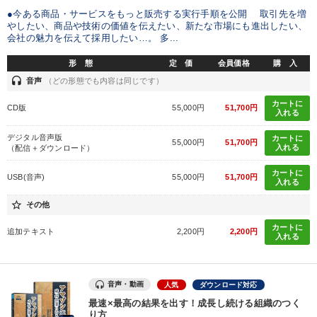
●今ある商品・サービスをもっと販売する実行手順を公開 取引先を増
やしたい、商品や技術の価値を伝えたい、新たな市場にも進出したい、
会社の魅力を伝えて採用したい…。 多...
形 態
定 価
会員価格
購 入
headset
音声
（どの形態でも内容は同じです）
カートに
CD版
55,000円
51,700円
入れる
デジタル音声版
カートに
55,000円
51,700円
入れる
（配信＋ダウンロード）
カートに
USB(音声)
55,000円
51,700円
入れる
star_border
その他
カートに
追加テキスト
2,200円
2,200円
入れる
音声・動画
人気
ダウンロード対応
最速×最高の結果を出す！成長し続ける組織のつく
り方