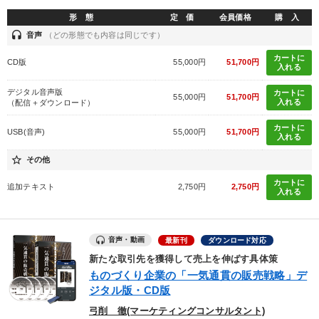
形 態
定 価
会員価格
購 入
headset
音声
（どの形態でも内容は同じです）
カートに
CD版
55,000円
51,700円
入れる
デジタル音声版
カートに
55,000円
51,700円
入れる
（配信＋ダウンロード）
カートに
USB(音声)
55,000円
51,700円
入れる
star_border
その他
カートに
追加テキスト
2,750円
2,750円
入れる
音声・動画
最新刊
ダウンロード対応
新たな取引先を獲得して売上を伸ばす具体策
ものづくり企業の「一気通貫の販売戦略」デ
ジタル版・CD版
弓削 徹(マーケティングコンサルタント)