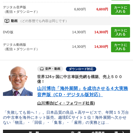
デジタル音声版
カートに
6,600円
6,600円
入れる
（配信＋ダウンロード）
ondemand_video
動画
（どの形態でも内容は同じです）
カートに
DVD版
14,300円
14,300円
入れる
デジタル動画版
カートに
14,300円
14,300円
入れる
（配信＋ダウンロード）
音声・動画
ダウンロード対応
世界124ヶ国に中古車販売網を構築、売上５００
億！
山川博功「海外展開」を成功させる４大実務
音声版（CD・デジタル版対応）
山川博功(ビィ・フォワード社長)
「失敗しても前へ！」。日本品質の良品＋高サービスで、年間１５万台
の中古車を海外にネット販売。越境ECサイト１位！海外展開へ欠かせ
ない「物流」・「回収」・「集客」・「雇用」の実務とは...