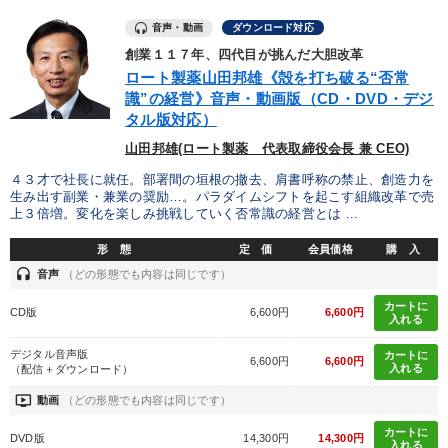
音声・動画
ダウンロード対応
創業１１７年、四代目が挑んだ大胆改革
ロート製薬山田邦雄《殻を打ち破る“否常
識”の経営》音声・動画版（CD・DVD・デジ
タル版対応）
山田邦雄(ロート製薬 代表取締役会長 兼 CEO)
４３才で社長に就任。部署間の垣根の撤去、肩書呼称の禁止、創造力を
生み出す副業・兼業の奨励…。パラダイムシフトを起こす組織改革で売
上３倍増。変化を楽しみ挑戦していく否常識の経営とは ...
形 態
定 価
会員価格
購 入
headset
音声
（どの形態でも内容は同じです）
カートに
CD版
6,600円
6,600円
入れる
デジタル音声版
カートに
6,600円
6,600円
入れる
（配信＋ダウンロード）
ondemand_video
動画
（どの形態でも内容は同じです）
カートに
DVD版
14,300円
14,300円
入れる