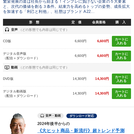
繁栄発展の道は社長から始まる！インフレに負けない企業の５大要素
と、次代の価値を創る３条件。結束力を高めるトップの姿勢、成長拡大
タグから探す
local_offer
refresh
更新する
を加速する「利己と利他」、社歴はブランド A22...
すべての音声・動画（全2077タイトル）からお探しいただけます
形 態
定 価
会員価格
購 入
headset
音声
（どの形態でも内容は同じです）
タグ・キーワード
カートに
CD版
6,600円
6,600円
入れる
中小企業
マーケティング
歴史に学ぶ
FCビジネス
デジタル音声版
カートに
6,600円
6,600円
入れる
（配信＋ダウンロード）
仕組み
教育
AI
通販
早分かり
お金の授業
ondemand_video
動画
（どの形態でも内容は同じです）
カートに
プロ経営者
賃金制度
デジタルマーケティング
DVD版
14,300円
14,300円
入れる
労務問題・人事対策
リーダーシップ
不動産投資
デジタル動画版
カートに
14,300円
14,300円
入れる
（配信＋ダウンロード）
推薦
会長
金融
一流人
ブランディング
音声・動画
多角化・新規事業
経営計画
金利
ダウンロード対応
2024年後半からの
《大ヒット商品・新流行》超トレンド予測
※「更新」を押すと「タグ・キーワード」を更新いただけます。