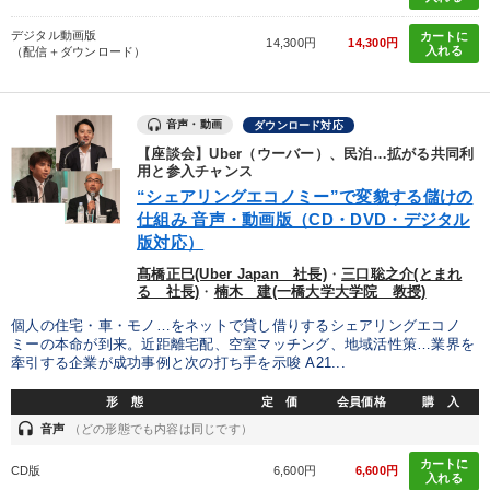
デジタル動画版
カートに
14,300円
14,300円
入れる
（配信＋ダウンロード）
音声・動画
ダウンロード対応
【座談会】Uber（ウーバー）、民泊…拡がる共同利
用と参入チャンス
“シェアリングエコノミー”で変貌する儲けの
仕組み 音声・動画版（CD・DVD・デジタル
版対応）
髙橋正巳(Uber Japan 社長)
・
三口聡之介(とまれ
る 社長)
・
楠木 建(一橋大学大学院 教授)
個人の住宅・車・モノ…をネットで貸し借りするシェアリングエコノ
ミーの本命が到来。近距離宅配、空室マッチング、地域活性策…業界を
牽引する企業が成功事例と次の打ち手を示唆 A21...
形 態
定 価
会員価格
購 入
headset
音声
（どの形態でも内容は同じです）
カートに
CD版
6,600円
6,600円
入れる