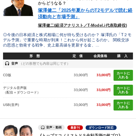
優秀各社の智恵と戦略
事業家のロマンと経営
からどうなる？
塚澤健二「2025年夏からのT2モデルで読む経
済動向と市場予測」
若手異才経営者の発想
専門家のアドバイス
塚澤健二(経済アナリスト／T-Model.i代表取締役)
リーダーの器量を学ぶ
◎今後の日本経済と株式相場に何が待ち受けるのか？ 塚澤氏の「T２モ
デル予測」で重要な時期が到来！これから何が起こるのか。 関税交渉
の思惑と勃発する戦争、史上最高値を更新する金、...
テーマ
形 態
定 価
会員価格
購 入
headset
音声
（どの形態でも内容は同じです）
数字・税務・決算書
井上和弘の財務力UP
カートに
CD版
33,000円
33,000円
入れる
【最新刊】精神科医・和田秀樹の「老いない力」＋健康な社長と
会社をつくる厳選講話
デジタル音声版
カートに
33,000円
33,000円
入れる
（配信＋ダウンロード）
【3月】音声・映像
カートに
USB(音声)
33,000円
33,000円
入れる
最新刊・戦略参謀ChatGPT実戦法と中小企業のDXと講話ご案内
大竹愼一書籍
音声・動画
最新刊
ダウンロード対応
《トップエコノミストＶＳ金利予測の超プロ》