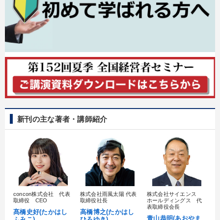
新刊の主な著者・講師紹介
concon株式会社 代表
株式会社雨風太陽 代表
株式会社サイエンス
髙
取締役 CEO
取締役社長
ホールディングス 代
村
表取締役会長
髙橋史好(たかはし
高橋博之(たかはし
し
青山恭明(あおやま
ふみこ)
ひろゆき)