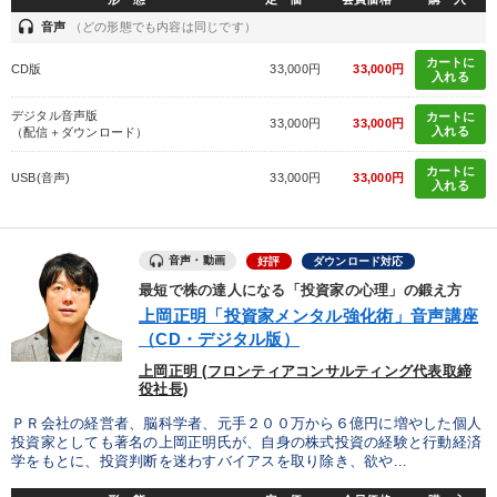
headset
音声
（どの形態でも内容は同じです）
カートに
CD版
33,000円
33,000円
入れる
デジタル音声版
カートに
33,000円
33,000円
入れる
（配信＋ダウンロード）
カートに
USB(音声)
33,000円
33,000円
入れる
音声・動画
好評
ダウンロード対応
最短で株の達人になる「投資家の心理」の鍛え方
上岡正明「投資家メンタル強化術」音声講座
（CD・デジタル版）
上岡正明 (フロンティアコンサルティング代表取締
役社長)
ＰＲ会社の経営者、脳科学者、元手２００万から６億円に増やした個人
投資家としても著名の上岡正明氏が、自身の株式投資の経験と行動経済
学をもとに、投資判断を迷わすバイアスを取り除き、欲や...