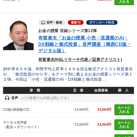
入れる
目的別
音声・動画
最新刊
ダウンロード対応
組織を強化したい
経営体系を学びたい
お金の授業 収録シリーズ第12弾
有賀泰夫「お金の授業 小売・流通業のAI・
パフォーマンス向上
財務・数字力の向上
DX戦略と株式投資」音声講座（簡易CD版・
デジタル版）
リーダーの魅力向上
業績を伸ばしたい
有賀泰夫(H&Lリサーチ代表／証券アナリスト)
的中率８０％強、年間平均上昇率１４％を誇る株式アナリスト有賀泰夫
キーワード
が、「株式投資のやり方」をテーマ別に教えるお金の授業シリーズ第１
２弾。今回は「小売・流通業のAI・DX戦略と株式投資...
形 態
定 価
会員価格
購 入
政治家
感動講話
入門篇
いい会社
headset
音声
（どの形態でも内容は同じです）
イノベーション
歴史に学ぶ
カートに
CD版(簡易版CD)
33,000円
33,000円
入れる
※「更新」を押すと「カテゴリー」「目的別」「キーワード」を更新いただけます。
デジタル音声版
カートに
33,000円
33,000円
入れる
（配信＋ダウンロード）