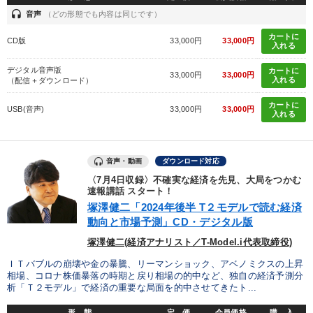
headset
音声
（どの形態でも内容は同じです）
カートに
CD版
33,000円
33,000円
入れる
デジタル音声版
カートに
33,000円
33,000円
入れる
（配信＋ダウンロード）
カートに
USB(音声)
33,000円
33,000円
入れる
音声・動画
ダウンロード対応
〈7月4日収録〉不確実な経済を先見、大局をつかむ
速報講話 スタート！
塚澤健二「2024年後半 T２モデルで読む経済
動向と市場予測」CD・デジタル版
塚澤健二(経済アナリスト／T-Model.i代表取締役)
ＩＴバブルの崩壊や金の暴騰、リーマンショック、アベノミクスの上昇
相場、コロナ株価暴落の時期と戻り相場の的中など、独自の経済予測分
析「Ｔ２モデル」で経済の重要な局面を的中させてきたト...
形 態
定 価
会員価格
購 入