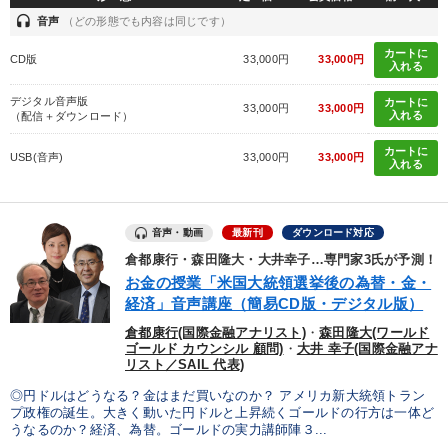
headset
音声
（どの形態でも内容は同じです）
カートに
CD版
33,000円
33,000円
入れる
デジタル音声版
カートに
33,000円
33,000円
入れる
（配信＋ダウンロード）
カートに
USB(音声)
33,000円
33,000円
入れる
音声・動画
最新刊
ダウンロード対応
倉都康行・森田隆大・大井幸子…専門家3氏が予測！
お金の授業「米国大統領選挙後の為替・金・
経済」音声講座（簡易CD版・デジタル版）
倉都康行(国際金融アナリスト)
・
森田隆大(ワールド
ゴールド カウンシル 顧問)
・
大井 幸子(国際金融アナ
リスト／SAIL 代表)
◎円ドルはどうなる？金はまだ買いなのか？ アメリカ新大統領トラン
プ政権の誕生。大きく動いた円ドルと上昇続くゴールドの行方は一体ど
うなるのか？経済、為替。ゴールドの実力講師陣３...