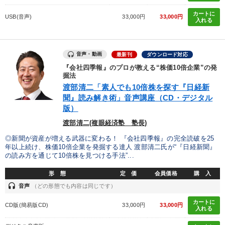
※「更新」を押すと「タグ・キーワード」を更新いただけます。
カートに
USB(音声)
33,000円
33,000円
入れる
音声・動画
最新刊
ダウンロード対応
『会社四季報』のプロが教える“株価10倍企業”の発
掘法
渡部清二「素人でも10倍株を探す『日経新
聞』読み解き術」音声講座（CD・デジタル
版）
渡部清二(複眼経済塾 塾長)
◎新聞が資産が増える武器に変わる！ 『会社四季報』の完全読破を25
年以上続け、株価10倍企業を発掘する達人 渡部清二氏が“『日経新聞』
の読み方を通じて10倍株を見つける手法”...
形 態
定 価
会員価格
購 入
headset
音声
（どの形態でも内容は同じです）
カートに
CD版(簡易版CD)
33,000円
33,000円
入れる