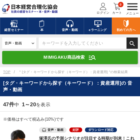
menu
0
ログイン
カート
メニュー
キーワードを入力して探す
edit
経営
セミナー
本
音声・動画
eラーニング
初めての方
へ
search
デジタル版対応のみ検索結果に表示する
manage_search
MIMIGAKU商品検索
search
上記の条件で検索
TOP
" [タグ・キーワードから探す（キーワード）：資産運用] "の検索結果
[タグ・キーワードから探す（キーワード）：資産運用]の 音
声・動画
講演収録物を探す
mic
refresh
更新する
47件
1～20
中
を表示
全国経営者セミナー講演収録物（全1315タイトル）からお探しいただけ
ます
※価格はすべて税込み(10%)です
カテゴリー
音声・動画
好評
ダウンロード対応
塚澤氏の予測シナリオが注目する時期が到来！これ