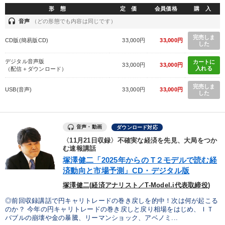
形 態
定 価
会員価格
購 入
headset
音声
（どの形態でも内容は同じです）
完売しま
CD版(簡易版CD)
33,000円
33,000円
した
デジタル音声版
カートに
33,000円
33,000円
入れる
（配信＋ダウンロード）
完売しま
USB(音声)
33,000円
33,000円
した
音声・動画
ダウンロード対応
〈11月21日収録〉不確実な経済を先見、大局をつか
む速報講話
塚澤健二「2025年からの T２モデルで読む経
済動向と市場予測」CD・デジタル版
塚澤健二(経済アナリスト／T-Model.i代表取締役)
◎前回収録講話で円キャリトレードの巻き戻しを的中！次は何が起こる
のか？ 今年の円キャリトレードの巻き戻しと戻り相場をはじめ、ＩＴ
バブルの崩壊や金の暴騰、リーマンショック、アベノミ...