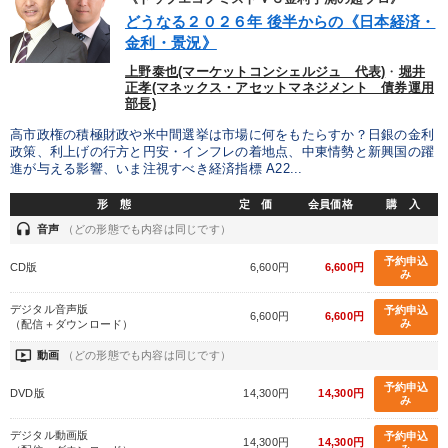
業種
どうなる２０２６年 後半からの《日本経済・
金利・景況》
製造業
卸売・小売・飲食業
建設・不動産業
上野泰也(マーケットコンシェルジュ 代表)
・
堀井
正孝(マネックス・アセットマネジメント 債券運用
部長)
IT・サービス・金融業
コンサルタント
専門家
高市政権の積極財政や米中間選挙は市場に何をもたらすか？日銀の金利
政策、利上げの行方と円安・インフレの着地点、中東情勢と新興国の躍
キーワード
進が与える影響、いま注視すべき経済指標 A22...
形 態
定 価
会員価格
購 入
コロナ禍対策
テレビ・ネットで話題
マネジメント
headset
音声
（どの形態でも内容は同じです）
予約申込
CD版
6,600円
6,600円
老舗企業
イノベーション
対談・座談会
み
デジタル音声版
予約申込
6,600円
6,600円
※「更新」を押すと「テーマ」「キーワード」を更新いただけます。
み
（配信＋ダウンロード）
ondemand_video
動画
（どの形態でも内容は同じです）
経営音声・動画を探す
ondemand_video
refresh
更新する
予約申込
DVD版
14,300円
14,300円
み
全国経営者セミナー収録物以外の経営教材（全762タイトル）からお探
しいただけます
デジタル動画版
予約申込
14,300円
14,300円