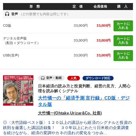
形 態
定 価
会員価格
購 入
headset
音声
（どの形態でも内容は同じです）
カートに
CD版
33,000円
33,000円
入れる
デジタル音声版
カートに
33,000円
33,000円
入れる
（配信＋ダウンロード）
カートに
USB(音声)
33,000円
33,000円
入れる
音声・動画
人気
ダウンロード対応
日本経済の読み方と投資判断、経営の見方、人間心
理を読み解くシグナル
大竹愼一の「経済予測 言行録」CD版・デジ
タル版
大竹愼一(Ohtake,Urizar&Co. 社長)
◎〈大竹語録ベスト版〉１２０以上の講話から経済のシグナルと投資の
鉄則を厳選した講話語録集！ ３０年以上にわたり日米欧の企業調査
を続けながら、経済の変調やカネの流れの変化をつかみ...