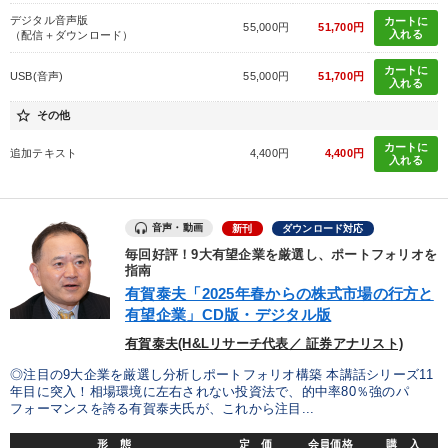
デジタル音声版
カートに
55,000円
51,700円
入れる
（配信＋ダウンロード）
カートに
USB(音声)
55,000円
51,700円
入れる
star_border
その他
カートに
追加テキスト
4,400円
4,400円
入れる
音声・動画
新刊
ダウンロード対応
毎回好評！9大有望企業を厳選し、ポートフォリオを
指南
有賀泰夫「2025年春からの株式市場の行方と
有望企業」CD版・デジタル版
有賀泰夫(H&Lリサーチ代表／ 証券アナリスト)
◎注目の9大企業を厳選し分析しポートフォリオ構築 本講話シリーズ11
年目に突入！相場環境に左右されない投資法で、的中率80％強のパ
フォーマンスを誇る有賀泰夫氏が、これから注目...
形 態
定 価
会員価格
購 入