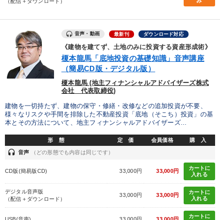
み
（配信＋ダウンロード）
カテゴリー
音声・動画
最新刊
ダウンロード対応
《強い財務を実践する経営者》講話４選
147回春季大会
《建物を建てず、土地のみに投資する資産形成術》
榎本龍馬「底地投資の基礎知識」音声講座
【3月】音声・映像
マーケティング
【5月】音声・映像
（簡易CD版・デジタル版）
榎本龍馬 (地主フィナンシャルアドバイザーズ株式
「利上げ時代の最新・銀行対策」＋「不動産市況予測」＋「市場
会社 代表取締役)
予測と株式投資」最新刊
建物を一切持たず、建物の保守・修繕・改修などの追加投資が不要、
【2月】音声・映像
様々なリスクや手間を排除した不動産投資「底地（そこち）投資」の基
本とその方法について、地主フィナンシャルアドバイザーズ...
最新刊・戦略参謀ChatGPT実戦法と中小企業のDXと講話ご案内
形 態
定 価
会員価格
購 入
headset
音声
（どの形態でも内容は同じです）
2025年夏季全国経営者セミナー収録講演ＣＤ・講演ＤＶＤ・デジ
タル版（音声／動画ストリーミング・ダウンロード）
カートに
CD版(簡易版CD)
33,000円
33,000円
入れる
音声と動画で学ぶ
売上直結の営業力や販売力を獲得する
デジタル音声版
カートに
33,000円
33,000円
入れる
（配信＋ダウンロード）
2025年春季全国経営者セミナー収録講演ＣＤ・講演ＤＶＤ・デジ
タル版（音声／動画ストリーミング・ダウンロード）
カートに
USB(音声)
33,000円
33,000円