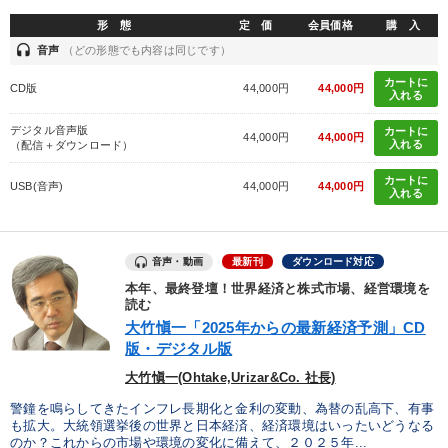
形 態
定 価
会員価格
購 入
headset
音声
（どの形態でも内容は同じです）
カートに
CD版
44,000円
44,000円
入れる
デジタル音声版
カートに
44,000円
44,000円
入れる
（配信＋ダウンロード）
カートに
USB(音声)
44,000円
44,000円
入れる
音声・動画
最新刊
ダウンロード対応
本年、最終登壇！世界経済と株式市場、経営環境を
読む
大竹愼一「2025年からの最新経済予測」CD
版・デジタル版
大竹愼一(Ohtake,Urizar&Co. 社長)
警鐘を鳴らしてきたインフレ長期化と金利の変動、為替の乱高下、有事
も拡大。大統領選挙後の世界と日本経済、経済環境はいったいどうなる
のか？これからの市場や環境の変化に備えて、２０２５年...