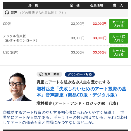
形 態
定 価
会員価格
購 入
headset
音声
（どの形態でも内容は同じです）
カートに
CD版
33,000円
33,000円
入れる
デジタル音声版
カートに
33,000円
33,000円
入れる
（配信＋ダウンロード）
カートに
USB(音声)
33,000円
33,000円
入れる
音声・動画
ダウンロード対応
資産にアートを組み込み人生を豊かにする
増村岳史「失敗しないためのアート投資の基
本」音声講座（簡易CD版・デジタル版）
増村岳史 (アート・アンド・ロジック㈱ 代表)
◎成功するアート投資のやり方を初心者にもわかりやすく解説！ 世
界的にアートが人気である。ギャラリーの数も増えている。それに比例
してアートの価値も金と同様にかつてないほど上が...