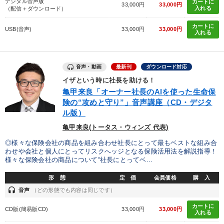
デジタル音声版
カートに
33,000円
33,000円
入れる
（配信＋ダウンロード）
カートに
USB(音声)
33,000円
33,000円
入れる
音声・動画
最新刊
ダウンロード対応
イザという時に社長を助ける！
亀甲来良「オーナー社長のAIを使った生命保
険の“攻めと守り”」音声講座（CD・デジタ
ル版）
亀甲来良(トータス・ウィンズ 代表)
◎様々な保険会社の商品を組み合わせ社長にとって最もベストな組み合
わせや会社と個人にとってリスクへッジとなる保険活用法を解説指導！
様々な保険会社の商品について“社長にとってベ...
形 態
定 価
会員価格
購 入
headset
音声
（どの形態でも内容は同じです）
カートに
CD版(簡易版CD)
33,000円
33,000円
入れる