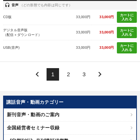
headset
音声
（どの形態でも内容は同じです）
カートに
CD版
33,000円
33,000円
入れる
デジタル音声版
カートに
33,000円
33,000円
入れる
（配信＋ダウンロード）
カートに
USB(音声)
33,000円
33,000円
入れる
keyboard_arrow_left
keyboard_arrow_right
1
2
3
講話音声・動画カテゴリー
新刊音声・動画のご案内
全国経営者セミナー収録