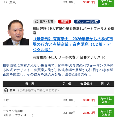
タグから探す
local_offer
カートに
refresh
更新する
USB(音声)
33,000円
33,000円
入れる
すべての音声・動画（全2077タイトル）からお探しいただけます
音声・動画
最新刊
ダウンロード対応
タグ・キーワード
毎回好評！9大有望企業を厳選しポートフォリオを指
南
相続・事業承継
早分かり
営業
老舗企業
《最新刊》有賀泰夫「2026年春からの株式市
場の行方と有望企業」音声講座（CD版・デ
ビジネスモデル
株式市場
伝統・文化
ジタル版）
有賀泰夫(H&Lリサーチ代表／ 証券アナリスト)
会社数字を学ぶ
教育
健康・ウェルビーイング
相場環境に左右されない投資法で、的中率80％強のパフォーマンスを誇
る株式アナリスト・有賀泰夫氏が、株式市場の展望から注目すべき有望
一倉定
創業者
ランチェスター戦略
サービス
企業を厳選し、その強みを深読み分析。過去2回分の有...
政治家
稲盛和夫
モチベーション
運勢・先見
形 態
定 価
会員価格
購 入
headset
音声
（どの形態でも内容は同じです）
通信販売
地方企業の勝ち方
IT・デジタル活用
カートに
CD版
33,000円
33,000円
入れる
SNS活用
早わかり
お金の授業
デジタル音声版
カートに
33,000円
33,000円
入れる
（配信＋ダウンロード）