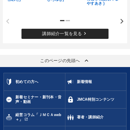
やすあき )
keyboard_arrow_right
講師紹介一覧を見る
keyboard_arrow_up
このページの先頭へ
初めての方へ
新着情報
新着セミナー・新刊本・音
JMCA特別コンテンツ
声・動画
経営コラム「ＪＭＣＡweb
著者・講師紹介
open_in_new
＋」