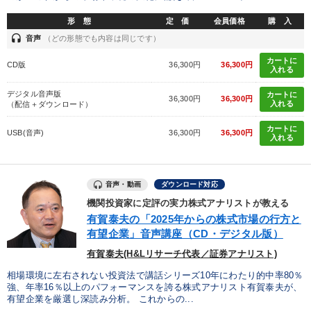
形 態
定 価
会員価格
購 入
headset
音声
（どの形態でも内容は同じです）
カートに
CD版
36,300円
36,300円
入れる
デジタル音声版
カートに
36,300円
36,300円
入れる
（配信＋ダウンロード）
カートに
USB(音声)
36,300円
36,300円
入れる
音声・動画
ダウンロード対応
機関投資家に定評の実力株式アナリストが教える
有賀泰夫の「2025年からの株式市場の行方と
有望企業」音声講座（CD・デジタル版）
有賀泰夫(H&Lリサーチ代表／証券アナリスト)
相場環境に左右されない投資法で講話シリーズ10年にわたり的中率80％
強、年率16％以上のパフォーマンスを誇る株式アナリスト有賀泰夫が、
有望企業を厳選し深読み分析。 これからの...