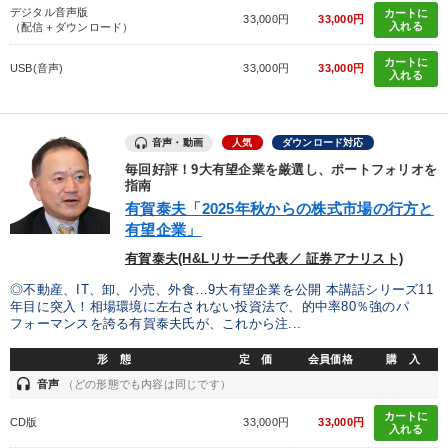
デジタル音声版
カートに
33,000円
33,000円
入れる
（配信＋ダウンロード）
カートに
USB(音声)
33,000円
33,000円
入れる
音声・動画
人気
ダウンロード対応
毎回好評！9大有望企業を厳選し、ポートフォリオを
指南
有賀泰夫「2025年秋からの株式市場の行方と
有望企業」
有賀泰夫(H&Lリサーチ代表／ 証券アナリスト)
◎不動産、IT、卸、小売、外食…9大有望企業を公開 本講話シリーズ11
年目に突入！相場環境に左右されない投資法で、的中率80％強のパ
フォーマンスを誇る有賀泰夫氏が、これから注...
形 態
定 価
会員価格
購 入
headset
音声
（どの形態でも内容は同じです）
カートに
CD版
33,000円
33,000円
入れる