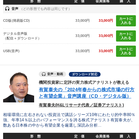
形 態
定 価
会員価格
購 入
headset
音声
（どの形態でも内容は同じです）
カートに
CD版(簡易版CD)
33,000円
33,000円
入れる
デジタル音声版
カートに
33,000円
33,000円
入れる
（配信＋ダウンロード）
カートに
USB(音声)
33,000円
33,000円
入れる
音声・動画
ダウンロード対応
機関投資家に定評の実力株式アナリストが教える
有賀泰夫の「2024年春からの株式市場の行方
と有望企業」音声講座（CD・デジタル版）
有賀泰夫(H&Lリサーチ代表／証券アナリスト)
相場環境に左右されない投資法で講話シリーズ10年にわたり的中率80％
強、年率14％以上のパフォーマンスを誇る株式アナリスト有賀泰夫が、
数ある日本株の中から有望企業を厳選し深読み分析...
形 態
定 価
会員価格
購 入