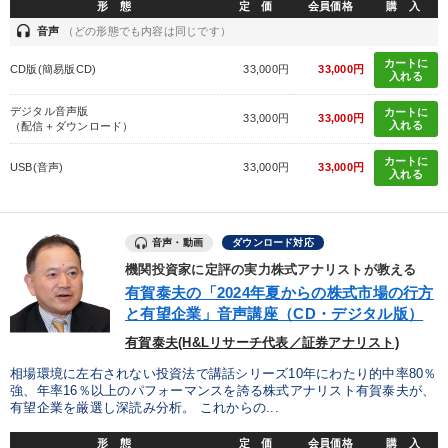
形 態
定 価
会員価格
購 入
headset
音声
（どの形態でも内容は同じです）
カートに
CD版(簡易版CD)
33,000円
33,000円
入れる
デジタル音声版
カートに
33,000円
33,000円
入れる
（配信＋ダウンロード）
カートに
USB(音声)
33,000円
33,000円
入れる
音声・動画
ダウンロード対応
機関投資家に定評の実力株式アナリストが教える
有賀泰夫の「2024年夏からの株式市場の行方
と有望企業」音声講座（CD・デジタル版）
有賀泰夫(H&Lリサーチ代表／証券アナリスト)
相場環境に左右されない投資法で講話シリーズ10年にわたり的中率80％
強、年率16％以上のパフォーマンスを誇る株式アナリスト有賀泰夫が、
有望企業を厳選し深読み分析。 これからの...
形 態
定 価
会員価格
購 入