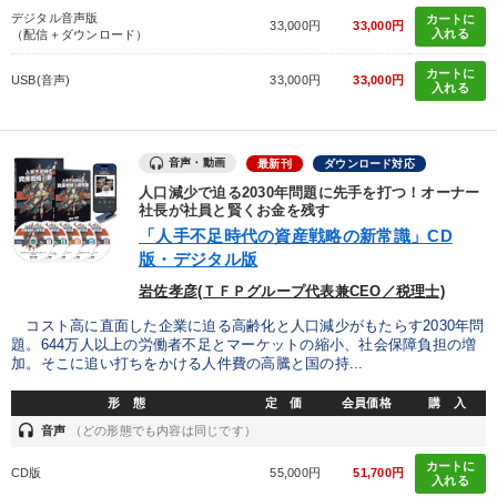
デジタル音声版
カートに
33,000円
33,000円
入れる
（配信＋ダウンロード）
カートに
USB(音声)
33,000円
33,000円
入れる
音声・動画
最新刊
ダウンロード対応
人口減少で迫る2030年問題に先手を打つ！オーナー
社長が社員と賢くお金を残す
「人手不足時代の資産戦略の新常識」CD
版・デジタル版
岩佐孝彦(ＴＦＰグループ代表兼CEO／税理士)
コスト高に直面した企業に迫る高齢化と人口減少がもたらす2030年問
題。644万人以上の労働者不足とマーケットの縮小、社会保障負担の増
加。そこに追い打ちをかける人件費の高騰と国の持...
形 態
定 価
会員価格
購 入
headset
音声
（どの形態でも内容は同じです）
カートに
CD版
55,000円
51,700円
入れる