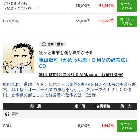
デジタル音声版
カートに
55,000円
52,250円
入れる
（配信＋ダウンロード）
カートに
USB(音声)
55,000円
52,250円
入れる
音声・動画
次々と事業を創り成長させる
亀山敬司《かめっち流・ＤＭＭの経営法》
CD
亀山 敬司(合同会社ＤＭＭ.com 取締役会長)
動画配信、通販、ＶＲ、ロボット…業界の垣根を超える40余の事業を運
営。非上場・オーナー企業の強みを活かし、グループ売上２１００億
円。新事業の起こし方と経営者の仕事とは 【進行...
形 態
定 価
会員価格
購 入
headset
音声
カートに
CD版
6,600円
6,600円
入れる