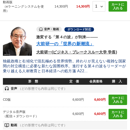
動画版
カートに
（eラーニングシステムを使
14,300円
14,300円
入れる
用）
音声・動画
ダウンロード対応
激変する「第４の波」が到来―――
大前研一の「世界の新潮流」
大前研一(ビジネス・ブレークスルー大学 学長)
独裁政権と右傾化で混乱極める世界情勢。終わりが見えない複雑な国家
間の対立構造に必要な新たな国際秩序。進行する第４の波をリーダーが
乗り越える人材教育と日本経済への処方箋 A22...
形 態
定 価
会員価格
購 入
headset
音声
（どの形態でも内容は同じです）
カートに
CD版
6,600円
6,600円
入れる
デジタル音声版
カートに
6,600円
6,600円
入れる
（配信＋ダウンロード）
ondemand_video
動画
（どの形態でも内容は同じです）