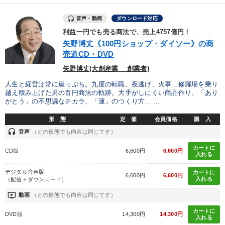
音声・動画
ダウンロード対応
利益一円でも売る商法で、売上4757億円！
矢野博丈《100円ショップ・ダイソー》の商
売道CD・DVD
矢野博丈(大創産業 創業者)
人生と経営は常に崖っぷち。九度の転職、夜逃げ、火事…修羅場を乗り
越え積み上げた男の百円商法の軌跡。大手がしにくい商品作り、「あり
がとう」の不思議なチカラ、「運」のつくり方… ...
形 態
定 価
会員価格
購 入
headset
音声
（どの形態でも内容は同じです）
カートに
CD版
6,600円
6,600円
入れる
デジタル音声版
カートに
6,600円
6,600円
入れる
（配信＋ダウンロード）
ondemand_video
動画
（どの形態でも内容は同じです）
カートに
DVD版
14,300円
14,300円
入れる