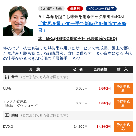
業種
音声・動画
最新刊
ダウンロード対応
ＡＩ革命を起こし未来を創るテック集団HEROZ
「世界を驚かす一手で新時代を創造する経
製造業
卸売・小売・飲食業
建設・不動産業
営」
IT・サービス・金融業
コンサルタント
専門家
林 隆弘(HEROZ株式会社 代表取締役CEO)
将棋のプロ棋士も破ったAI技術を用いたサービスで急成長。盤上で磨い
た先読みと勝ち筋による戦略思考。自社に眠るデータが資本になる時代
キーワード
の社長がやるべきAI活用の「最善手」 A22...
形 態
定 価
会員価格
購 入
モノづくり
テレビ・ネットで話題
投資
経済予測
headset
音声
（どの形態でも内容は同じです）
営業
人事戦略
予約申込
CD版
6,600円
6,600円
み
デジタル音声版
予約申込
※「更新」を押すと「テーマ」「キーワード」を更新いただけます。
6,600円
6,600円
み
（配信＋ダウンロード）
ondemand_video
動画
（どの形態でも内容は同じです）
経営音声・動画を探す
ondemand_video
refresh
更新する
予約申込
DVD版
14,300円
14,300円
み
全国経営者セミナー収録物以外の経営教材（全761タイトル）からお探
しいただけます