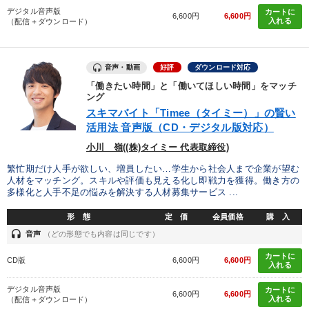
デジタル音声版
カートに
6,600円
6,600円
入れる
（配信＋ダウンロード）
音声・動画
好評
ダウンロード対応
「働きたい時間」と「働いてほしい時間」をマッチ
ング
スキマバイト「Timee（タイミー）」の賢い
活用法 音声版（CD・デジタル版対応）
小川 嶺((株)タイミー 代表取締役)
繁忙期だけ人手が欲しい、増員したい…学生から社会人まで企業が望む
人材をマッチング。スキルや評価も見える化し即戦力を獲得。働き方の
多様化と人手不足の悩みを解決する人材募集サービス ...
形 態
定 価
会員価格
購 入
headset
音声
（どの形態でも内容は同じです）
カートに
CD版
6,600円
6,600円
入れる
デジタル音声版
カートに
6,600円
6,600円
入れる
（配信＋ダウンロード）