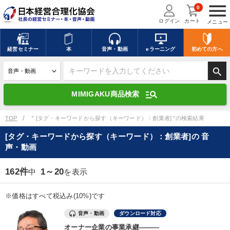
menu
0
ログイン
カート
メニュー
キーワードを入力して探す
edit
経営
セミナー
本
音声・動画
eラーニング
初めての方
へ
search
デジタル版対応のみ検索結果に表示する
manage_search
MIMIGAKU商品検索
search
上記の条件で検索
TOP
" [タグ・キーワードから探す（キーワード）：創業者] "の検索結果
[タグ・キーワードから探す（キーワード）：創業者]の 音
声・動画
講演収録物を探す
mic
refresh
更新する
162件
1～20
中
を表示
全国経営者セミナー講演収録物（全1315タイトル）からお探しいただけ
ます
※価格はすべて税込み(10%)です
カテゴリー
音声・動画
ダウンロード対応
オーナー企業の事業承継―――