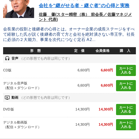
優秀各社の智恵と戦略
事業家のロマンと経営
会社を“継がせる者・継ぐ者”の心得と実務
佐藤 肇(スター精密（株） 前会長／佐藤マネジメ
若手異才経営者の発想
専門家のアドバイス
ント 代表)
会長業の役割と後継者の心得とは。オーナー企業の成長ステージをすべ
リーダーの器量を学ぶ
て経験した氏が説く後継者の育て方と会社を絶対潰さない帝王学。社長
に必須の２大能力、事業を次代につなぐ定石 A2...
テーマ
形 態
定 価
会員価格
購 入
headset
音声
（どの形態でも内容は同じです）
大竹愼一書籍
カートに
CD版
6,600円
6,600円
入れる
「利上げ時代の最新・銀行対策」＋「不動産市況予測」＋「市場
予測と株式投資」最新刊
デジタル音声版
カートに
6,600円
6,600円
入れる
（配信＋ダウンロード）
【12月】音声・映像
売上直結の営業力や販売力を獲得する
ondemand_video
動画
（どの形態でも内容は同じです）
カートに
DVD版
14,300円
14,300円
【最新刊】時代を超える経営150の言葉＋社長のスピーチ・話材
入れる
集２タイトル
デジタル動画版
カートに
14,300円
14,300円
入れる
【3月】音声・映像
（配信＋ダウンロード）