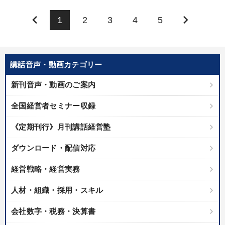
keyboard_arrow_left
keyboard_arrow_right
1
2
3
4
5
講話音声・動画カテゴリー
新刊音声・動画のご案内
全国経営者セミナー収録
《定期刊行》月刊講話経営塾
ダウンロード・配信対応
経営戦略・経営実務
人材・組織・採用・スキル
会社数字・税務・決算書