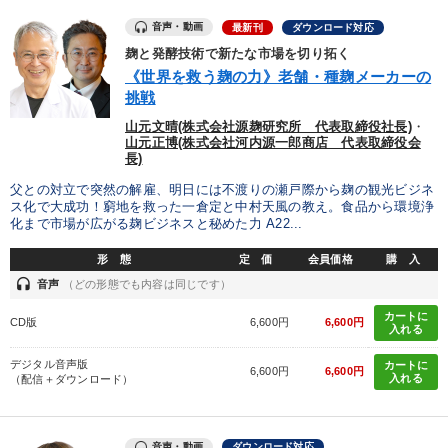
音声・動画
最新刊
ダウンロード対応
麹と発酵技術で新たな市場を切り拓く
《世界を救う麹の力》老舗・種麹メーカーの
挑戦
山元文晴(株式会社源麹研究所 代表取締役社長)
・
山元正博(株式会社河内源一郎商店 代表取締役会
長)
父との対立で突然の解雇、明日には不渡りの瀬戸際から麹の観光ビジネ
ス化で大成功！窮地を救った一倉定と中村天風の教え。食品から環境浄
化まで市場が広がる麹ビジネスと秘めた力 A22...
形 態
定 価
会員価格
購 入
headset
音声
（どの形態でも内容は同じです）
カートに
CD版
6,600円
6,600円
入れる
デジタル音声版
カートに
6,600円
6,600円
入れる
（配信＋ダウンロード）
音声・動画
ダウンロード対応