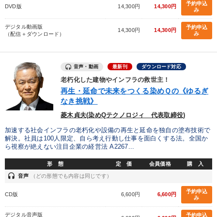
予約申込
DVD版
14,300円
14,300円
み
財務・数字力の向上
組織を強化したい
デジタル動画版
予約申込
14,300円
14,300円
み
（配信＋ダウンロード）
新事業・新商品づくり
発想力を磨きたい
財務・数字力の向上
リーダーの魅力向上
音声・動画
最新刊
ダウンロード対応
老朽化した建物やインフラの救世主！
キーワード
再生・延命で未来をつくる染めＱの《ゆるぎ
なき挑戦》
菱木貞夫(染めQテクノロジィ 代表取締役)
SDGs
相続・事業承継
節税
推薦
営業力強化
加速する社会インフラの老朽化や設備の再生と延命を独自の塗布技術で
金融
解決。社員は100人限定、自ら考え行動し仕事を面白くする法。全国か
ら視察が絶えない注目企業の経営法 A2267...
形 態
定 価
会員価格
購 入
※「更新」を押すと「カテゴリー」「目的別」「キーワード」を更新いただけます。
headset
音声
（どの形態でも内容は同じです）
タグから探す
local_offer
予約申込
refresh
更新する
CD版
6,600円
6,600円
み
すべての音声・動画（全2076タイトル）からお探しいただけます
デジタル音声版
予約申込