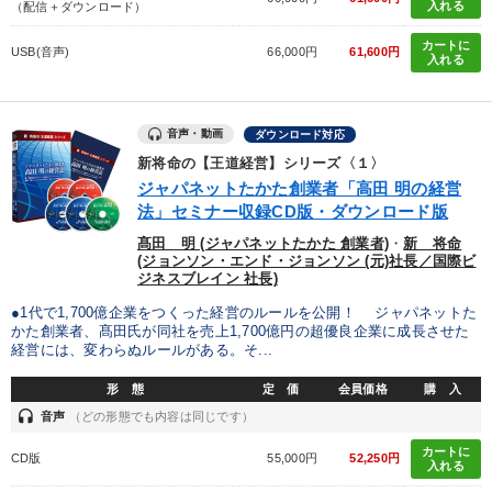
入れる
（配信＋ダウンロード）
カートに
USB(音声)
66,000円
61,600円
入れる
音声・動画
ダウンロード対応
新将命の【王道経営】シリーズ〈１〉
ジャパネットたかた創業者「高田 明の経営
法」セミナー収録CD版・ダウンロード版
髙田 明 (ジャパネットたかた 創業者)
・
新 将命
(ジョンソン・エンド・ジョンソン (元)社長／国際ビ
ジネスブレイン 社長)
●1代で1,700億企業をつくった経営のルールを公開！ ジャパネットた
かた創業者、髙田氏が同社を売上1,700億円の超優良企業に成長させた
経営には、変わらぬルールがある。そ...
形 態
定 価
会員価格
購 入
headset
音声
（どの形態でも内容は同じです）
カートに
CD版
55,000円
52,250円
入れる