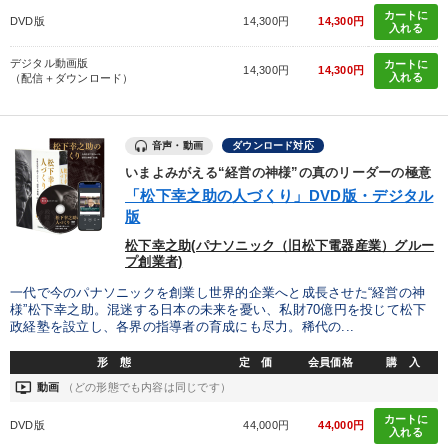
カートに
DVD版
14,300円
14,300円
入れる
デジタル動画版
カートに
14,300円
14,300円
入れる
（配信＋ダウンロード）
音声・動画
ダウンロード対応
いまよみがえる“経営の神様”の真のリーダーの極意
「松下幸之助の人づくり」DVD版・デジタル
版
松下幸之助(パナソニック（旧松下電器産業）グルー
プ創業者)
一代で今のパナソニックを創業し世界的企業へと成長させた“経営の神
様”松下幸之助。混迷する日本の未来を憂い、私財70億円を投じて松下
政経塾を設立し、各界の指導者の育成にも尽力。稀代の...
形 態
定 価
会員価格
購 入
ondemand_video
動画
（どの形態でも内容は同じです）
カートに
DVD版
44,000円
44,000円
入れる