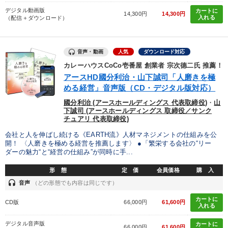
デジタル動画版
カートに
14,300円
14,300円
入れる
（配信＋ダウンロード）
音声・動画
人気
ダウンロード対応
カレーハウスCoCo壱番屋 創業者 宗次德二氏 推薦！
アースHD國分利治・山下誠司「人磨きを極
める経営」音声版（CD・デジタル版対応）
國分利治 (アースホールディングス 代表取締役)
・
山
下誠司 (アースホールディングス 取締役／サンク
チュアリ 代表取締役)
会社と人を伸ばし続ける《EARTH流》人材マネジメントの仕組みを公
開！ 〈人磨きを極める経営を推薦します〉 ●「繁栄する会社の“リー
ダーの魅力“と“経営の仕組み”が同時に手...
形 態
定 価
会員価格
購 入
headset
音声
（どの形態でも内容は同じです）
カートに
CD版
66,000円
61,600円
入れる
デジタル音声版
カートに
66,000円
61,600円