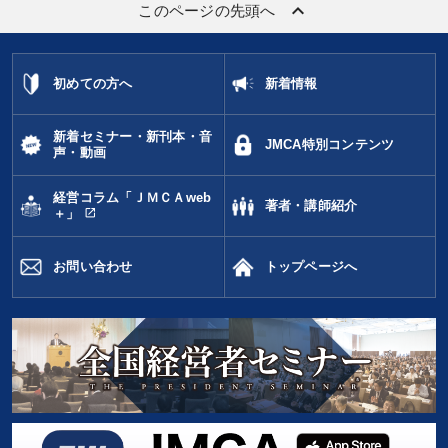
keyboard_arrow_up
このページの先頭へ
初めての方へ
新着情報
新着セミナー・新刊本・音
JMCA特別コンテンツ
声・動画
経営コラム「ＪＭＣＡweb
著者・講師紹介
open_in_new
＋」
お問い合わせ
トップページへ