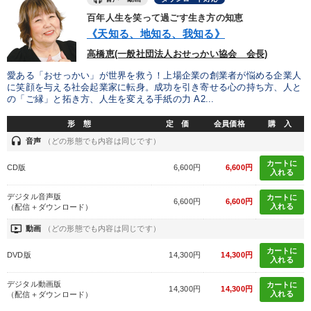
百年人生を笑って過ごす生き方の知恵
《天知る、地知る、我知る》
高橋恵(一般社団法人おせっかい協会 会長)
愛ある「おせっかい」が世界を救う！上場企業の創業者が悩める企業人
に笑顔を与える社会起業家に転身。成功を引き寄せる心の持ち方、人と
の「ご縁」と拓き方、人生を変える手紙の力 A2...
形 態
定 価
会員価格
購 入
headset
音声
（どの形態でも内容は同じです）
カートに
CD版
6,600円
6,600円
入れる
デジタル音声版
カートに
6,600円
6,600円
入れる
（配信＋ダウンロード）
ondemand_video
動画
（どの形態でも内容は同じです）
カートに
DVD版
14,300円
14,300円
入れる
デジタル動画版
カートに
14,300円
14,300円
入れる
（配信＋ダウンロード）