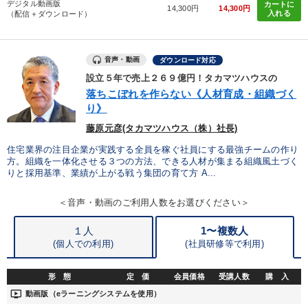
デジタル動画版
カートに
14,300円
14,300円
入れる
（配信＋ダウンロード）
音声・動画
ダウンロード対応
設立５年で売上２６９億円！タカマツハウスの
落ちこぼれを作らない《人材育成・組織づく
り》
藤原元彦(タカマツハウス（株）社長)
住宅業界の注目企業が実践する全員を稼ぐ社員にする最強チームの作り
方。組織を一体化させる３つの方法、できる人材が集まる組織風土づく
りと採用基準、業績が上がる戦う集団の育て方 A...
＜音声・動画のご利用人数をお選びください＞
１人
1〜複数人
(個人での利用)
(
社員研修等で利用)
形 態
定 価
会員価格
受講人数
購 入
ondemand_video
動画版（eラーニングシステムを使用）