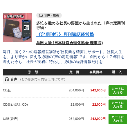
音声・動画
多忙を極める社長の要望から生まれた〈声の定期刊
行物〉
《定期刊行》月刊講話経営塾
牟田太陽 (日本経営合理化協会 理事長)
毎月、届く２つの速報経営講話が社長業を確実にサポート。社長人生
を、より豊かに変える必聴の“声の定期情報”です。創刊から１７年目を
迎えた今も、社長の実務に特化し、必聴の経営情報だけを...
形 態
定 価
会員価格
購 入
headset
音声
（どの形態でも内容は同じです）
カートに
CD版
264,000円
242,000円
入れる
カートに
CD版(お試しCD)
22,000円
22,000円
入れる
カートに
USB(音声)
264,000円
242,000円
入れる