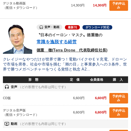
デジタル動画版
予約申込
14,300円
14,300円
み
（配信＋ダウンロード）
カテゴリー
音声・動画
最新刊
ダウンロード対応
《強い財務を実践する経営者》講話４選
147回春季大会
〝日本のイーロン・マスク〟徳重徹の
常識を逸脱する経営
【2月】音声・映像
【1月】音声・映像
大竹愼一書籍
德重 徹(Terra Drone 代表取締役社長)
社員が自律的に動き出す組織づくり
クレイジーなやつだけが世界で勝つ！電動バイクやＥＶ充電、ドローン
で市場を席巻。社会や市場を掴む「潮の目」と事業参入への３条件。世
売上直結の営業力や販売力を獲得する
界で勝つメガベンチャーをつくる覚悟と執念 A2...
会社のパフォーマンスを高める講話
組織・採用・スキル
形 態
定 価
会員価格
購 入
headset
音声
（どの形態でも内容は同じです）
「儲けの本質」を突く
経営リーダーの考え方と戦略を学ぶ
予約申込
CD版
6,600円
6,600円
み
2026年夏季全国経営者セミナー収録講演ＣＤ・講演ＤＶＤ・デジ
タル版（音声／動画ストリーミング・ダウンロード）
デジタル音声版
予約申込
6,600円
6,600円
み
（配信＋ダウンロード）
ondemand_video
動画
（どの形態でも内容は同じです）
目的別