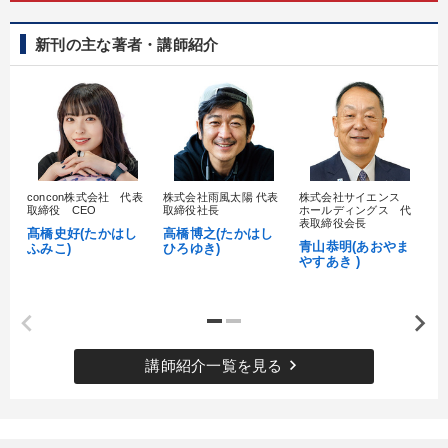
新刊の主な著者・講師紹介
concon株式会社 代表
株式会社雨風太陽 代表
株式会社サイエンス
髙
取締役 CEO
取締役社長
ホールディングス 代
村
表取締役会長
髙橋史好(たかはし
高橋博之(たかはし
し
青山恭明(あおやま
ふみこ)
ひろゆき)
やすあき )
keyboard_arrow_right
講師紹介一覧を見る