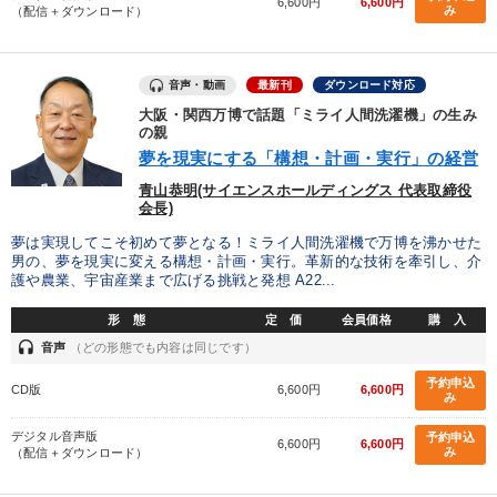
6,600円
6,600円
み
（配信＋ダウンロード）
タグ・キーワード
音声・動画
最新刊
ダウンロード対応
話し方
採用
インフレ対策・値上げ
一倉定
大阪・関西万博で話題「ミライ人間洗濯機」の生み
の親
感動講話
思考法
多様性・ダイバーシティ
政治家
夢を現実にする「構想・計画・実行」の経営
青山恭明(サイエンスホールディングス 代表取締役
モチベーション
デザイン
労務問題・リスク対策
会長)
対談・座談会
AI
モノづくり
リーダーシップ
夢は実現してこそ初めて夢となる！ミライ人間洗濯機で万博を沸かせた
男の、夢を現実に変える構想・計画・実行。革新的な技術を牽引し、介
護や農業、宇宙産業まで広げる挑戦と発想 A22...
インバウンド
投資
交渉
通販
商品開発
形 態
定 価
会員価格
購 入
マネジメント
リベラルアーツ
後継者
老舗企業
headset
音声
（どの形態でも内容は同じです）
予約申込
CD版
6,600円
6,600円
※「更新」を押すと「タグ・キーワード」を更新いただけます。
み
デジタル音声版
予約申込
6,600円
6,600円
み
（配信＋ダウンロード）