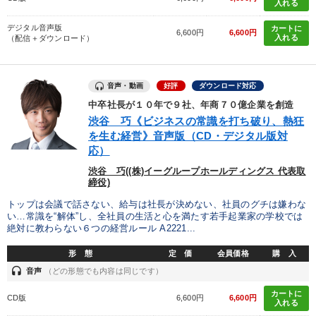
入れる
デジタル音声版
カートに
6,600円
6,600円
入れる
（配信＋ダウンロード）
音声・動画
好評
ダウンロード対応
中卒社長が１０年で９社、年商７０億企業を創造
渋谷 巧《ビジネスの常識を打ち破り、熱狂
を生む経営》音声版（CD・デジタル版対
応）
渋谷 巧((株)イーグループホールディングス 代表取
締役)
トップは会議で話さない、給与は社長が決めない、社員のグチは嫌わな
い…常識を“解体”し、全社員の生活と心を満たす若手起業家の学校では
絶対に教わらない６つの経営ルール A2221...
形 態
定 価
会員価格
購 入
headset
音声
（どの形態でも内容は同じです）
カートに
CD版
6,600円
6,600円
入れる