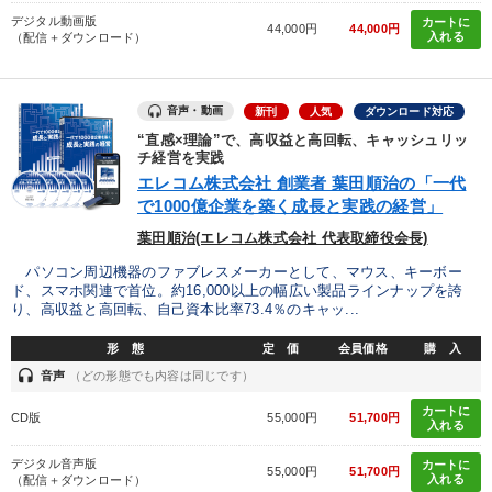
デジタル動画版
カートに
44,000円
44,000円
入れる
（配信＋ダウンロード）
音声・動画
新刊
人気
ダウンロード対応
“直感×理論”で、高収益と高回転、キャッシュリッ
チ経営を実践
エレコム株式会社 創業者 葉田順治の「一代
で1000億企業を築く成長と実践の経営」
葉田順治(エレコム株式会社 代表取締役会長)
パソコン周辺機器のファブレスメーカーとして、マウス、キーボー
ド、スマホ関連で首位。約16,000以上の幅広い製品ラインナップを誇
り、高収益と高回転、自己資本比率73.4％のキャッ...
形 態
定 価
会員価格
購 入
headset
音声
（どの形態でも内容は同じです）
カートに
CD版
55,000円
51,700円
入れる
デジタル音声版
カートに
55,000円
51,700円
入れる
（配信＋ダウンロード）