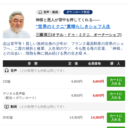
音声・動画
ダウンロード対応
神様と恩人が背中を押してくれる――
“世界のミクニ”素晴らしきシェフ人生
三國清三(オテル・ドゥ・ミクニ オーナーシェフ)
志は皆平等！貧しい漁村出身の少年が、フランス最高勲章の世界のシェ
フへ。二度の挫折と修業、人生初のウソ、今も甦る母の言葉、「神様」
との出会い…情熱を胸に挑み続ける男の生き様 A...
形 態
定 価
会員価格
購 入
headset
音声
（どの形態でも内容は同じです）
カートに
CD版
6,600円
6,600円
入れる
デジタル音声版
カートに
6,600円
6,600円
入れる
（配信＋ダウンロード）
ondemand_video
動画
（どの形態でも内容は同じです）
カートに
DVD版
14,300円
14,300円
入れる