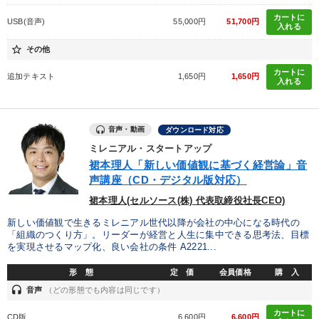
カートに
USB(音声)
55,000円
51,700円
入れる
star_border
その他
カートに
追加テキスト
1,650円
1,650円
入れる
音声・動画
ダウンロード対応
ミレニアル・スタートアップ
裙本理人「新しい価値観に基づく経営論」音
声講座（CD・デジタル版対応）
裙本理人(セルソース(株) 代表取締役社長CEO)
新しい価値観で生きるミレニアル世代以降が会社の中心になる時代の
「組織のつくり方」。リーダーが経営と人生に集中できる思考法、目標
を実現させるマップ化、良い会社の条件 A2221...
形 態
定 価
会員価格
購 入
headset
音声
（どの形態でも内容は同じです）
カートに
CD版
6,600円
6,600円