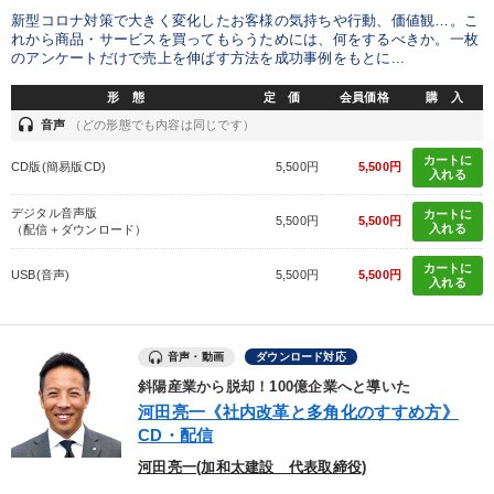
新型コロナ対策で大きく変化したお客様の気持ちや行動、価値観…。こ
れから商品・サービスを買ってもらうためには、何をするべきか。一枚
のアンケートだけで売上を伸ばす方法を成功事例をもとに...
形 態
定 価
会員価格
購 入
headset
音声
（どの形態でも内容は同じです）
カートに
CD版(簡易版CD)
5,500円
5,500円
入れる
デジタル音声版
カートに
5,500円
5,500円
入れる
（配信＋ダウンロード）
カートに
USB(音声)
5,500円
5,500円
入れる
音声・動画
ダウンロード対応
斜陽産業から脱却！100億企業へと導いた
河田亮一《社内改革と多角化のすすめ方》
CD・配信
河田亮一(加和太建設 代表取締役)