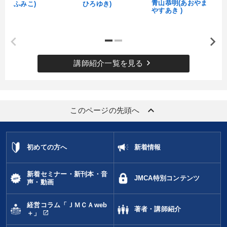
青山恭明(あおやま
ふみこ)
ひろゆき)
やすあき )
keyboard_arrow_right
講師紹介一覧を見る
keyboard_arrow_up
このページの先頭へ
初めての方へ
新着情報
新着セミナー・新刊本・音
JMCA特別コンテンツ
声・動画
経営コラム「ＪＭＣＡweb
著者・講師紹介
open_in_new
＋」