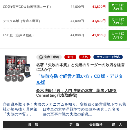
カートに
CD版(音声CD＆動画視聴コード)
44,000円
41,800円
入れる
カートに
デジタル版（音声＆動画）
44,000円
41,800円
入れる
カートに
USB版（音声＆動画）
44,000円
41,800円
入れる
音声・動画
新刊
人気
ダウンロード対応
名著「失敗の本質」と先達のリーダーの敗因を経営
に活かす
「失敗を防ぐ経営と戦い方」CD版・デジタ
ル版
鈴木博毅(「超」入門 失敗の本質 著者／MPS
Consulting代表取締役)
◎組織を取り巻く失敗のメカニズムを知り、変貌続く経営環境下でも我
社が勝ち抜く具体策 日本軍の太平洋戦争での失敗を研究した名著
「失敗の本質」。 一連の軍事作戦の失敗の前兆...
形 態
定 価
会員価格
購 入