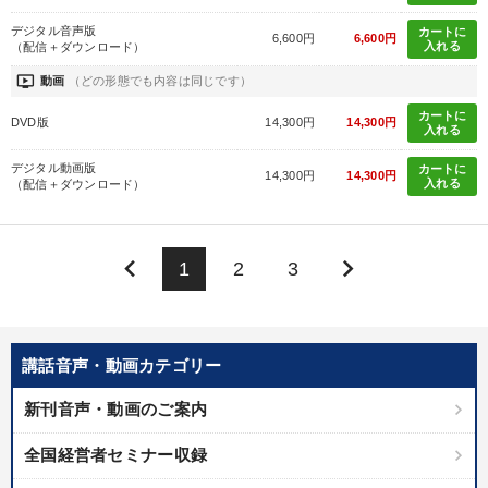
デジタル音声版
カートに
6,600円
6,600円
入れる
（配信＋ダウンロード）
ondemand_video
動画
（どの形態でも内容は同じです）
カートに
DVD版
14,300円
14,300円
入れる
デジタル動画版
カートに
14,300円
14,300円
入れる
（配信＋ダウンロード）
keyboard_arrow_left
keyboard_arrow_right
1
2
3
講話音声・動画カテゴリー
新刊音声・動画のご案内
全国経営者セミナー収録