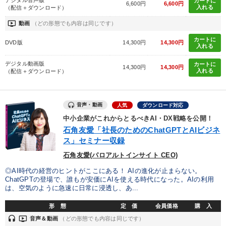
デジタル音声版
カートに
6,600円
6,600円
入れる
（配信＋ダウンロード）
ondemand_video
動画
（どの形態でも内容は同じです）
カートに
DVD版
14,300円
14,300円
入れる
デジタル動画版
カートに
14,300円
14,300円
入れる
（配信＋ダウンロード）
音声・動画
人気
ダウンロード対応
中小企業がこれからとるべきAI・DX戦略を公開！
石角友愛「社長のためのChatGPTとAIビジネ
ス」セミナー収録
石角友愛(パロアルトインサイト CEO)
◎AI時代の経営のヒントがここにある！ AIの進化が止まらない。
ChatGPTの登場で、誰もが安価にAIを使える時代になった。AIの利用
は、空気のように急速に日常に浸透し、あ...
形 態
定 価
会員価格
購 入
headset
ondemand_video
音声＆動画
（どの形態でも内容は同じです）