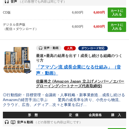
headset
音声
（どの形態でも内容は同じです）
カートに
CD版
6,600円
6,600円
入れる
デジタル音声版
カートに
6,600円
6,600円
入れる
（配信＋ダウンロード）
音声・動画
人気
ダウンロード対応
最速×最高の結果を出す！成長し続ける組織のつく
り方
「アマゾン流 成長企業になる仕組み」（音
声・動画）
佐藤将之 (Amazon Japan 立上げメンバー／エバー
グローイングパートナーズ代表取締役)
◎行動指針・目標管理・会議術・人事戦略・新事業創造…成長し続ける
Amazonの経営手法に学ぶ 驚異の成長率を誇り、小売から物流、
クラウド、広告、メディア…次々と事業を広げ...
形 態
定 価
会員価格
購 入
headset
ondemand_video
音声＆動画
（どの形態でも内容は同じです）