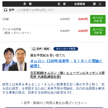
形 態
定 価
会員価格
購 入
headset
音声
（どの形態でも内容は同じです）
カートに
CD版
6,600円
6,600円
入れる
デジタル音声版
カートに
6,600円
6,600円
入れる
（配信＋ダウンロード）
音声・動画
ダウンロード対応
過去半世紀を言い当てた
オムロン《100年未来学・ＳＩＮＩＣ理論と
経営》
立石郁雄(オムロン（株）ヒューマンルネッサンス研
究所 代表取締役社長)
経営とは未来を考えること！オムロン創業者立石一真が大手と戦う「先
を読む経営」を実践するために未来予測を理論化。次の社会課題を解決
する事業の視点、到来する自律社会の経営法 A2...
＜音声・動画のご利用人数をお選びください＞