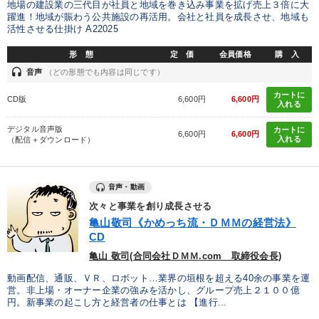
地場の建設業の三代目が社員と地域を巻き込み事業を拡げ売上３倍に大
躍進！地域が賑わう公共施設の再活用。会社と社員を成長させ、地域も
活性させる仕掛け A22025
形 態
定 価
会員価格
購 入
headset
音声
（どの形態でも内容は同じです）
カートに
CD版
6,600円
6,600円
入れる
デジタル音声版
カートに
6,600円
6,600円
入れる
（配信＋ダウンロード）
音声・動画
次々と事業を創り成長させる
亀山敬司《かめっち流・ＤＭＭの経営法》
CD
亀山 敬司(合同会社ＤＭＭ.com 取締役会長)
動画配信、通販、ＶＲ、ロボット…業界の垣根を超える40余の事業を運
営。非上場・オーナー企業の強みを活かし、グループ売上２１００億
円。新事業の起こし方と経営者の仕事とは 【進行...