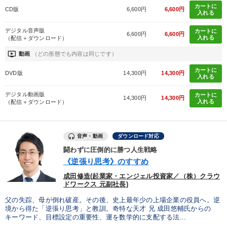
カートに
CD版
6,600円
6,600円
入れる
デジタル音声版
カートに
6,600円
6,600円
入れる
（配信＋ダウンロード）
ondemand_video
動画
（どの形態でも内容は同じです）
カートに
DVD版
14,300円
14,300円
入れる
デジタル動画版
カートに
14,300円
14,300円
入れる
（配信＋ダウンロード）
音声・動画
ダウンロード対応
闘わずに圧倒的に勝つ人生戦略
《逆張り思考》のすすめ
成田修造(起業家・エンジェル投資家／（株）クラウ
ドワークス 元副社長)
父の失踪、母が倒れ破産。その後、史上最年少の上場企業の役員へ。逆
境から得た「逆張り思考」と教訓。奇特な天才 兄 成田悠輔氏からの
キーワード、目標設定の重要性、運を数学的に支配する法...