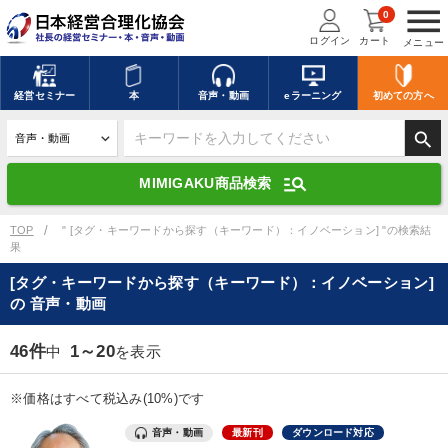
menu
0
ログイン
カート
メニュー
キーワードを入力して探す
edit
経営
セミナー
本
音声・動画
eラーニング
初めての方
へ
search
デジタル版対応のみ検索結果に表示する
manage_search
MIMIGAKU商品検索
search
上記の条件で検索
TOP
" [タグ・キーワードから探す（キーワード）：イノベーション] "の検索結
果
[タグ・キーワードから探す（キーワード）：イノベーション]
講演収録物を探す
mic
refresh
の 音声・動画
更新する
全国経営者セミナー講演収録物（全1315タイトル）からお探しいただけ
46件
1～20
中
を表示
ます
※価格はすべて税込み(10%)です
カテゴリー
音声・動画
最新刊
ダウンロード対応