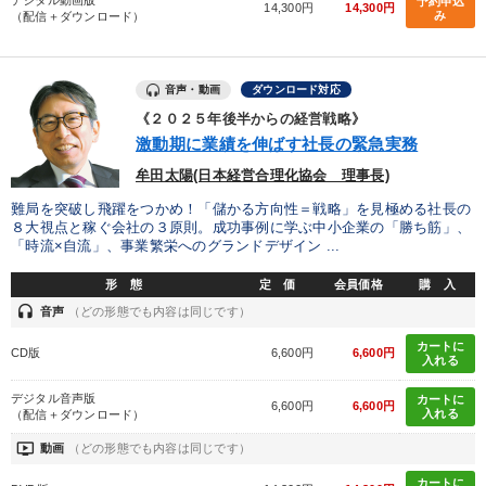
デジタル動画版
予約申込
14,300円
14,300円
み
（配信＋ダウンロード）
経営体系を学びたい
音声・動画
ダウンロード対応
キーワード
《２０２５年後半からの経営戦略》
激動期に業績を伸ばす社長の緊急実務
営業力強化
銀行交渉
会社数字を学ぶ
後継者
牟田太陽(日本経営合理化協会 理事長)
不動産投資
地方企業の勝ち方
難局を突破し飛躍をつかめ！「儲かる方向性＝戦略」を見極める社長の
８大視点と稼ぐ会社の３原則。成功事例に学ぶ中小企業の「勝ち筋」、
「時流×自流」、事業繁栄へのグランドデザイン ...
※「更新」を押すと「カテゴリー」「目的別」「キーワード」を更新いただけます。
形 態
定 価
会員価格
購 入
headset
音声
（どの形態でも内容は同じです）
タグから探す
local_offer
refresh
更新する
カートに
CD版
6,600円
6,600円
入れる
すべての音声・動画（全2077タイトル）からお探しいただけます
デジタル音声版
カートに
6,600円
6,600円
タグ・キーワード
入れる
（配信＋ダウンロード）
ondemand_video
動画
（どの形態でも内容は同じです）
異発想
広報・PR
労務問題・人事対策
資産運用
カートに