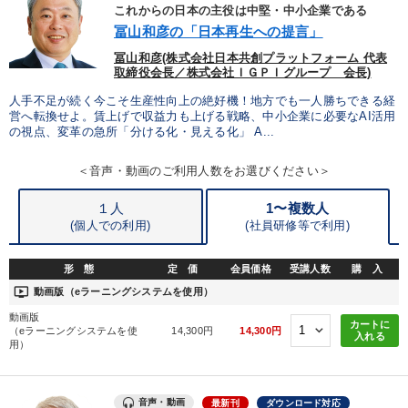
優秀各社の智恵と戦略
事業家のロマンと経営
これからの日本の主役は中堅・中小企業である
冨山和彦の「日本再生への提言」
若手異才経営者の発想
専門家のアドバイス
冨山和彦(株式会社日本共創プラットフォーム 代表
取締役会長／株式会社ＩＧＰＩグループ 会長)
リーダーの器量を学ぶ
人手不足が続く今こそ生産性向上の絶好機！地方でも一人勝ちできる経
営へ転換せよ。賃上げで収益力も上げる戦略、中小企業に必要なAI活用
の視点、変革の急所「分ける化・見える化」 A...
テーマ
＜音声・動画のご利用人数をお選びください＞
経営リーダーの考え方と戦略を学ぶ
成功哲学・人間学
１人
1〜複数人
(個人での利用)
(
社員研修等で利用)
社員が自律的に動き出す組織づくり
147回春季大会
形 態
定 価
会員価格
受講人数
購 入
【2月】音声・映像
最新技術・トレンド
ondemand_video
動画版（eラーニングシステムを使用）
動画版
カートに
業種
（eラーニングシステムを使
14,300円
14,300円
入れる
用）
製造業
卸売・小売・飲食業
建設・不動産業
音声・動画
最新刊
ダウンロード対応