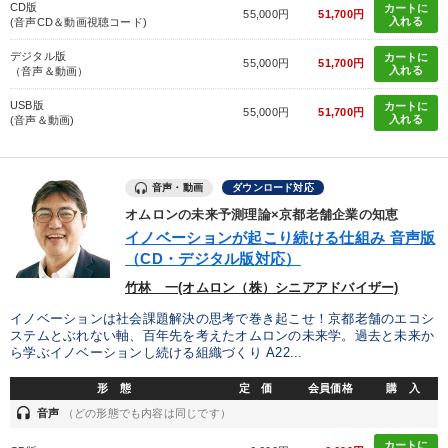
CD版
カートに
55,000円
51,700円
入れる
(音声CD＆動画視聴コード)
デジタル版
カートに
55,000円
51,700円
入れる
（音声＆動画）
USB版
カートに
55,000円
51,700円
入れる
(音声＆動画)
音声・動画
ダウンロード対応
オムロンの未来予測理論×京都老舗企業の知恵
イノベーションが起こり続ける仕組み 音声版
（CD・デジタル版対応）
竹林 一(オムロン（株）シニアアドバイザー)
イノベーションは社会課題解決の思考で巻き起こせ！京都老舗のエコシ
ステムとぶれない軸、百年先を考えたオムロンの未来学。過去と未来か
ら学ぶイノベーションし続ける組織づくり A22...
形 態
定 価
会員価格
購 入
headset
音声
（どの形態でも内容は同じです）
カートに