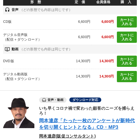
形 態
定 価
会員価格
購 入
headset
音声
（どの形態でも内容は同じです）
カートに
CD版
6,600円
6,600円
入れる
デジタル音声版
カートに
6,600円
6,600円
入れる
（配信＋ダウンロード）
ondemand_video
動画
（どの形態でも内容は同じです）
カートに
DVD版
14,300円
14,300円
入れる
デジタル動画版
カートに
14,300円
14,300円
入れる
（配信＋ダウンロード）
音声・動画
ダウンロード対応
いち早くコロナ禍で変わった顧客のニーズを捕らえ
ろ！
岡本達彦「たった一枚のアンケートが新時代
を切り開くヒントとなる」CD・MP3
岡本達彦(販促コンサルタント)