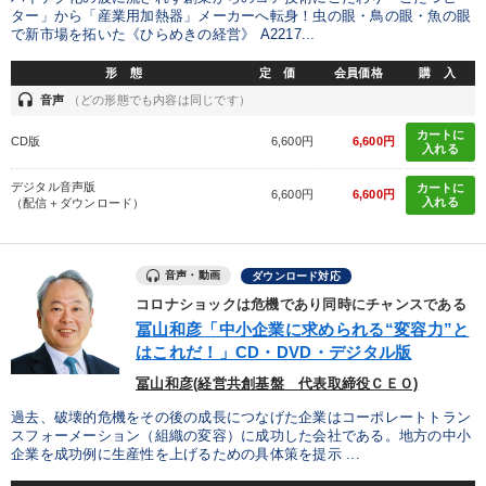
ター」から「産業用加熱器」メーカーへ転身！虫の眼・鳥の眼・魚の眼
で新市場を拓いた《ひらめきの経営》 A2217...
形 態
定 価
会員価格
購 入
headset
音声
（どの形態でも内容は同じです）
カートに
CD版
6,600円
6,600円
入れる
デジタル音声版
カートに
6,600円
6,600円
入れる
（配信＋ダウンロード）
音声・動画
ダウンロード対応
コロナショックは危機であり同時にチャンスである
冨山和彦「中小企業に求められる“変容力”と
はこれだ！」CD・DVD・デジタル版
冨山和彦(経営共創基盤 代表取締役ＣＥＯ)
過去、破壊的危機をその後の成長につなげた企業はコーポレートトラン
スフォーメーション（組織の変容）に成功した会社である。地方の中小
企業を成功例に生産性を上げるための具体策を提示 ...