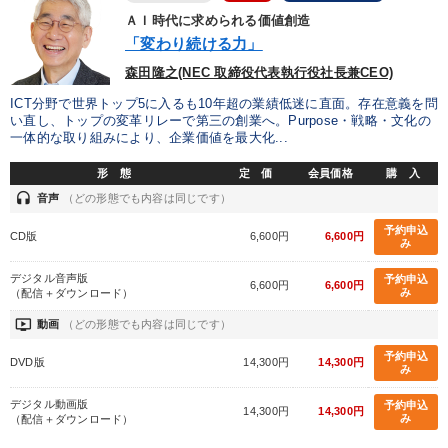
IT・サービス・金融業
コンサルタント
専門家
ＡＩ時代に求められる価値創造
「変わり続ける力」
キーワード
森田隆之(NEC 取締役代表執行役社長兼CEO)
ICT分野で世界トップ5に入るも10年超の業績低迷に直面。存在意義を問
い直し、トップの変革リレーで第三の創業へ。Purpose・戦略・文化の
ビジネスモデル
銀行交渉
異発想
老舗企業
一体的な取り組みにより、企業価値を最大化...
スポーツ関連
仕事術・ビジネスハック
形 態
定 価
会員価格
購 入
headset
音声
（どの形態でも内容は同じです）
※「更新」を押すと「テーマ」「キーワード」を更新いただけます。
予約申込
CD版
6,600円
6,600円
み
デジタル音声版
予約申込
経営音声・動画を探す
ondemand_video
refresh
更新する
6,600円
6,600円
み
（配信＋ダウンロード）
全国経営者セミナー収録物以外の経営教材（全762タイトル）からお探
ondemand_video
動画
（どの形態でも内容は同じです）
しいただけます
予約申込
DVD版
14,300円
14,300円
み
カテゴリー
デジタル動画版
予約申込
14,300円
14,300円
み
（配信＋ダウンロード）
148回夏季大会
【2月】音声・映像
【6月】音声・映像