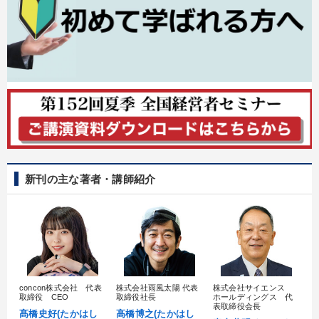
新刊の主な著者・講師紹介
concon株式会社 代表
株式会社雨風太陽 代表
株式会社サイエンス
髙
取締役 CEO
取締役社長
ホールディングス 代
村
表取締役会長
髙橋史好(たかはし
高橋博之(たかはし
し