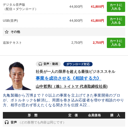
デジタル音声版
カートに
44,000円
41,800円
入れる
（配信＋ダウンロード）
カートに
USB(音声)
44,000円
41,800円
入れる
star_border
その他
カートに
追加テキスト
2,750円
2,750円
入れる
音声・動画
ダウンロード対応
社長が一人の限界を超える最強ビジネススキル
事業を成功させる《相談する力》
山中哲男(（株）トイトマ 代表取締役社長)
丸亀製麺から万博まで７０以上の事業を立上げてきた事業開発のプロ
が、ボトルネックを解消し、周囲を巻き込み応援者を増やす相談のやり
方、相手が思わず答えたくなる聞き方を伝授 A22...
形 態
定 価
会員価格
購 入
headset
音声
（どの形態でも内容は同じです）