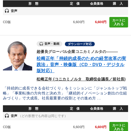
形 態
定 価
会員価格
購 入
headset
音声
カートに
CD版
6,600円
6,600円
入れる
音声・動画
ダウンロード対応
超優良グローバル企業コニカミノルタの―――
松﨑正年「持続的成長のための経営改革の実
践法」音声・映像版（CD・DVD・デジタル
版対応）
松﨑正年 (コニカミノルタ 取締役会議長／前社長)
「持続的に成長できる会社づくり」をミッションに「ジャンルトップ戦
略」「事業転換の方向性と決め方」「継続的イノベーション創出の仕組
みづくり」で大成長。社長最重要の役割とその進め方 ...
形 態
定 価
会員価格
購 入
headset
音声
（どの形態でも内容は同じです）
カートに
CD版
6,600円
6,600円
入れる