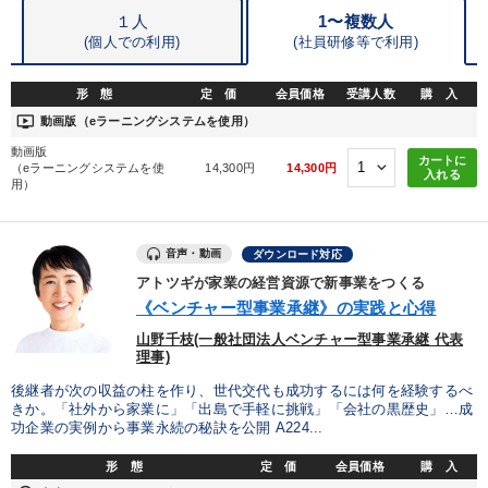
１人
1〜複数人
(個人での利用)
(
社員研修等で利用)
形 態
定 価
会員価格
受講人数
購 入
ondemand_video
動画版（eラーニングシステムを使用）
動画版
カートに
（eラーニングシステムを使
14,300円
14,300円
入れる
用）
音声・動画
ダウンロード対応
アトツギが家業の経営資源で新事業をつくる
《ベンチャー型事業承継》の実践と心得
山野千枝(一般社団法人ベンチャー型事業承継 代表
理事)
後継者が次の収益の柱を作り、世代交代も成功するには何を経験するべ
きか。「社外から家業に」「出島で手軽に挑戦」「会社の黒歴史」…成
功企業の実例から事業永続の秘訣を公開 A224...
形 態
定 価
会員価格
購 入