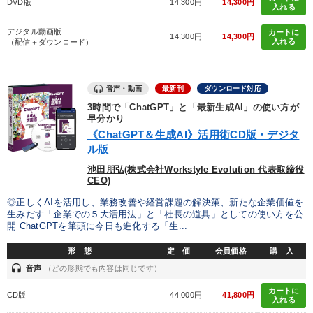
DVD版
14,300円
14,300円
入れる
サービス
テレビ・ネットで話題
スポーツ関係
デジタル動画版
カートに
14,300円
14,300円
入れる
（配信＋ダウンロード）
コロナ禍対策
早わかり
海外の成功事例
地方企業の勝ち方
イノベーション
インバウンド
音声・動画
最新刊
ダウンロード対応
3時間で「ChatGPT」と「最新生成AI」の使い方が
ランチェスター戦略
多様性・ダイバーシティ
創業者
早分かり
《ChatGPT＆生成AI》活用術CD版・デジタ
老舗企業
お金の授業
入門篇
インフレ対策・値上げ
ル版
池田朋弘(株式会社Workstyle Evolution 代表取締役
稲盛和夫
経営計画
デザイン
新技術
CEO)
◎正しくAIを活用し、業務改善や経営課題の解決策、新たな企業価値を
※「更新」を押すと「タグ・キーワード」を更新いただけます。
生みだす「企業での５大活用法」と「社長の道具」としての使い方を公
開 ChatGPTを筆頭に今日も進化する「生...
形 態
定 価
会員価格
購 入
headset
音声
（どの形態でも内容は同じです）
カートに
CD版
44,000円
41,800円
入れる