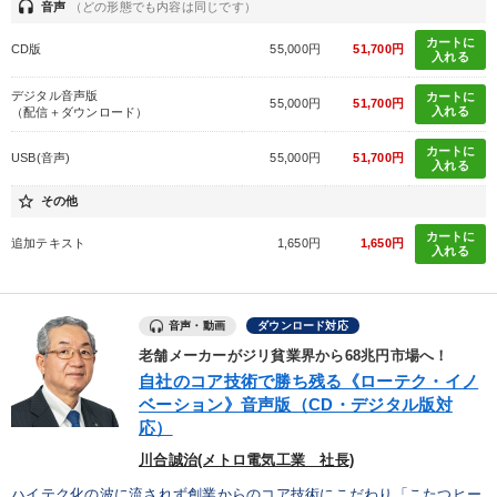
headset
音声
（どの形態でも内容は同じです）
カートに
CD版
55,000円
51,700円
入れる
デジタル音声版
カートに
55,000円
51,700円
入れる
（配信＋ダウンロード）
カートに
USB(音声)
55,000円
51,700円
入れる
star_border
その他
カートに
追加テキスト
1,650円
1,650円
入れる
音声・動画
ダウンロード対応
老舗メーカーがジリ貧業界から68兆円市場へ！
自社のコア技術で勝ち残る《ローテク・イノ
ベーション》音声版（CD・デジタル版対
応）
川合誠治(メトロ電気工業 社長)
ハイテク化の波に流されず創業からのコア技術にこだわり「こたつヒー