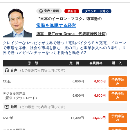
「利上げ時代の最新・銀行対策」＋「不動産市況予測」＋「市場
音声・動画
最新刊
ダウンロード対応
予測と株式投資」最新刊
〝日本のイーロン・マスク〟徳重徹の
常識を逸脱する経営
2025年春季全国経営者セミナー収録講演ＣＤ・講演ＤＶＤ・デジ
タル版（音声／動画ストリーミング・ダウンロード）
德重 徹(Terra Drone 代表取締役社長)
「儲けの本質」を突く
【3月】音声・映像
クレイジーなやつだけが世界で勝つ！電動バイクやＥＶ充電、ドローン
で市場を席巻。社会や市場を掴む「潮の目」と事業参入への３条件。世
界で勝つメガベンチャーをつくる覚悟と執念 A2...
最新技術・トレンド
社員が自律的に動き出す組織づくり
形 態
定 価
会員価格
購 入
【12月】音声・映像
147回春季大会
headset
音声
（どの形態でも内容は同じです）
《強い財務を実践する経営者》講話４選
予約申込
CD版
6,600円
6,600円
み
デジタル音声版
予約申込
6,600円
6,600円
目的別
み
（配信＋ダウンロード）
ondemand_video
動画
（どの形態でも内容は同じです）
パフォーマンス向上
財務・数字力の向上
予約申込
DVD版
14,300円
14,300円
み
組織を強化したい
後継者に聞かせたい
経営を改善したい