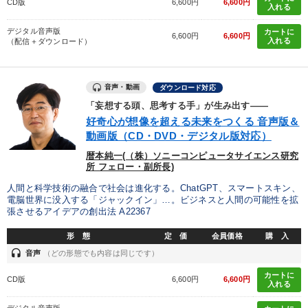
CD版
6,600円
6,600円
入れる
デジタル音声版
カートに
6,600円
6,600円
入れる
（配信＋ダウンロード）
音声・動画
ダウンロード対応
「妄想する頭、思考する手」が生み出す――
好奇心が想像を超える未来をつくる 音声版＆
動画版（CD・DVD・デジタル版対応）
暦本純一(（株）ソニーコンピュータサイエンス研究
所 フェロー・副所長)
人間と科学技術の融合で社会は進化する。ChatGPT、スマートスキン、
電脳世界に没入する「ジャックイン」…。ビジネスと人間の可能性を拡
張させるアイデアの創出法 A22367
形 態
定 価
会員価格
購 入
headset
音声
（どの形態でも内容は同じです）
カートに
CD版
6,600円
6,600円
入れる