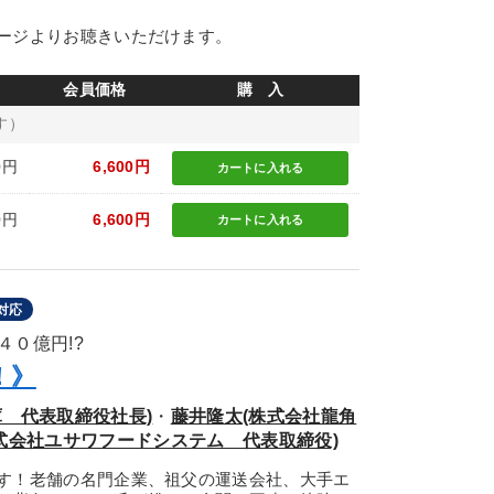
ージよりお聴きいただけます。
会員価格
購 入
す）
0円
6,600円
カートに
入れる
0円
6,600円
カートに
入れる
対応
０億円!?
！》
 代表取締役社長)
・
藤井隆太(株式会社龍角
式会社ユサワフードシステム 代表取締役)
す！老舗の名門企業、祖父の運送会社、大手エ