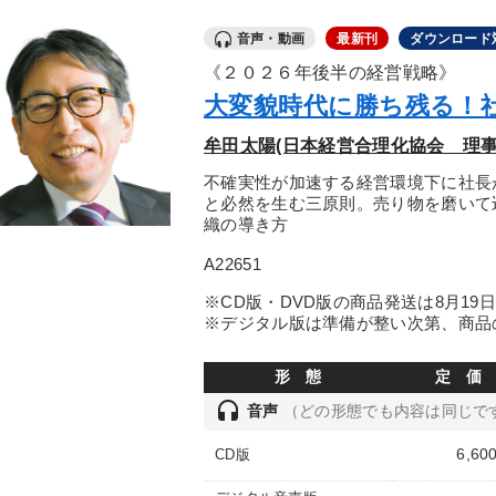
音声・動画
最新刊
ダウンロード
《２０２６年後半の経営戦略》
大変貌時代に勝ち残る！
牟田太陽(日本経営合理化協会 理事
不確実性が加速する経営環境下に社長
と必然を生む三原則。売り物を磨いて
織の導き方
A22651
※CD版・DVD版の商品発送は8月19
※デジタル版は準備が整い次第、商品
形 態
定 価
headset
音声
（どの形態でも内容は同じで
6,60
CD版