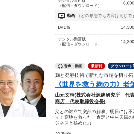
デジタル音声版
6,60
（配信＋ダウンロード）
ondemand_video
動画
（どの形態でも内容は同じで
14,30
DVD版
デジタル動画版
14,30
（配信＋ダウンロード）
音声・動画
最新刊
ダウンロード
麹と発酵技術で新たな市場を切り拓
《世界を救う麹の力》老
山元文晴(株式会社源麹研究所 代表
商店 代表取締役会長)
父との対立で突然の解雇、明日には不
功！窮地を救った一倉定と中村天風の
ジネスと秘めた力
A22559