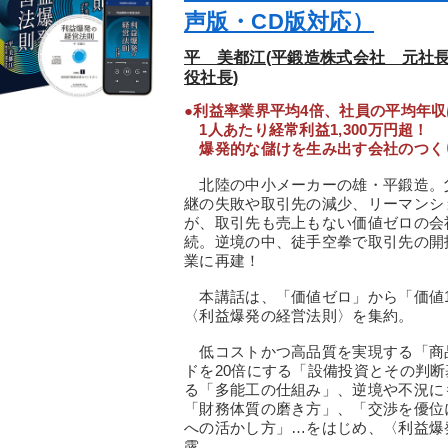
声版・CD版対応）
平 美都江(平鍛造株式会社 元社
役社長)
●利益率業界平均4倍、社員の平均年収
1人あたり経常利益1,300万円超！
爆発的な儲けを生み出す会社のつく
北陸の中小メーカーの雄・平鍛造。父
継の失敗や取引先の減少、リーマンシ
が、取引先も売上もない価値ゼロの会
続。逆境の中、徒手空拳で取引先の開
業に再建！
本講話は、「価値ゼロ」から「価値10
〈利益爆発の経営法則〉を集約。
低コストかつ高品質を実現する「商品
ドを20倍にする「設備投資とその判
る「多能工の仕組み」、逆境や不況に
「財務体質の磨き方」、「交渉を優位
への活かし方」…をはじめ、〈利益爆
露。