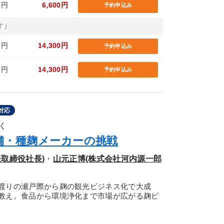
0円
6,600円
予約申込み
す）
0円
14,300円
予約申込み
0円
14,300円
予約申込み
対応
く
舗・種麹メーカーの挑戦
取締役社長)
・
山元正博(株式会社河内源一郎
渡りの瀬戸際から麹の観光ビジネス化で大成
教え。食品から環境浄化まで市場が広がる麹ビ