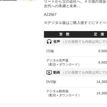
リートから父の会社へ。４０億の借金
次代への承継と未来…
A22567
※デジタル版はご購入後すぐにマイペ
形 態
定 価
headset
音声
（どの形態でも内容は同じで
6,60
CD版
デジタル音声版
6,60
（配信＋ダウンロード）
ondemand_video
動画
（どの形態でも内容は同じで
14,30
DVD版
デジタル動画版
14,30
（配信＋ダウンロード）