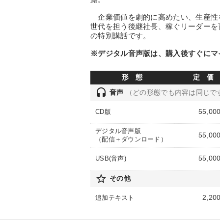
企業価値を劇的に高めたい、生産性
世代を担う後継社長、稼ぐリーダーを
の特別講話です。
※デジタル音声版は、購入後すぐにマ
形 態
定 価
headset
音声
（どの形態でも内容は同じで
55,00
CD版
デジタル音声版
55,00
（配信＋ダウンロード）
55,00
USB(音声)
star_border
その他
2,20
追加テキスト