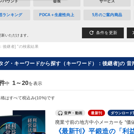
ンバウンド
会長
サービス
筋ランキング
PDCA＋生産性向上
5月のご案内商品
refresh
cl
条件を更新
更新いただけます。
：後継者] "の検索結果
[タグ・キーワードから探す（キーワード）：後継者]の 音
1件
1～20
中
を表示
格はすべて税込み(10%)です
音声・動画
最新刊
ダウンロード
廃業寸前の地方中小メーカーを “価値
《最新刊》平鍛造の「利