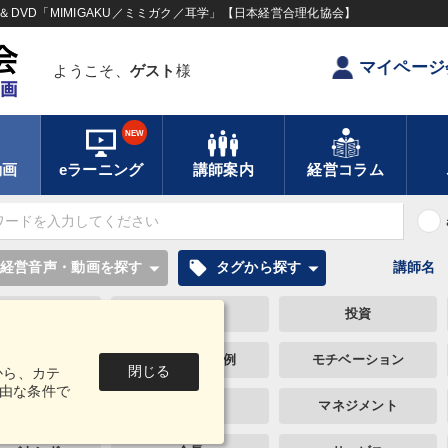
DVD「MIMIGAKU／ミミガク／耳学」【日本経営合理化協会】
マイページ
ようこそ、
ゲスト
様
NEW
動画
eラーニング
講師案内
経営コラム
local_offer
経営音声・動画を探す
タグから探す
講師名
手・作間信司
FCビジネス
投資
ポーツ関係
海外の成功事例
モチベーション
閉じる
から、カテ
由な条件で
談・座談会
未来先見
マネジメント