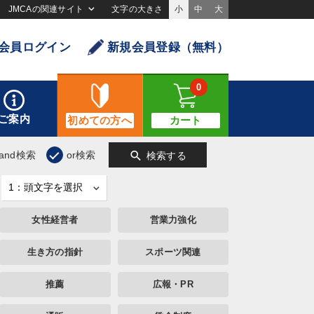
JMCAの関連サイト
文字の大きさ
小
中
大
会員ログイン
新規会員登録（無料）
0
ご案内
初めての方へ
カート
search
and検索
or検索
検索する
女性経営者
営業力強化
生き方の指針
スポーツ関連
推薦
広報・PR