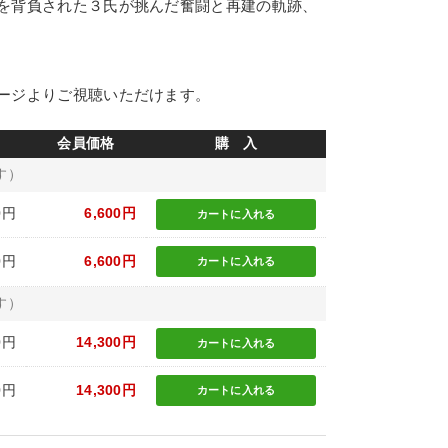
を背負された３氏が挑んだ奮闘と再建の軌跡、
ージよりご視聴いただけます。
会員価格
購 入
す）
0円
6,600円
カートに
入れる
0円
6,600円
カートに
入れる
す）
0円
14,300円
カートに
入れる
0円
14,300円
カートに
入れる