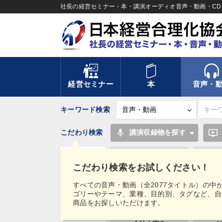
社長の経営セミナー・本・講演オーディオ音声・動画・CD＆
経営セミナー
本
音声・
キーワード検索
mic
ondemand_video
こだわり検索
講演収録物を探す
教育
聞き
こだわり検索をお試しください！
一流人
ス
タグ・
すべての音声・動画（全2077タイトル）の中
キーワード
ゴリーやテーマ、業種、目的別、タグなど、自
販売戦略
対
商品をお探しいただけます。