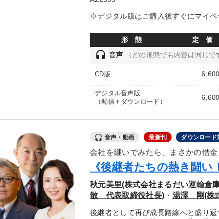
※デジタル版はご購入後すぐにマイペ
形 態
定 価
headset
音声
（どの形態でも内容は同じで
6,60
CD版
デジタル音声版
6,60
（配信＋ダウンロード）
音声・動画
最新刊
ダウンロード
会社を継いでみたら、まさかの借金４
《後継者たちの熱き闘い
秋元美里(株式会社まるだい運輸倉庫
散 代表取締役社長)
・
湯澤 剛(株
後継者として再び成長路線へと盛り返