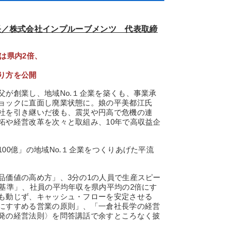
長／株式会社インプルーブメンツ 代表取締
は県内2倍、
り方を公開
が創業し、地域No.１企業を築くも、事業承
ョックに直面し廃業状態に。娘の平美都江氏
社を引き継いだ後も、震災や円高で危機の連
拓や経営改革を次々と取組み、10年で高収益企
0億」の地域No.１企業をつくりあげた平流
価値の高め方」、3分の1の人員で生産スピー
断基準」、社員の平均年収を県内平均の2倍にす
も動じず、キャッシュ・フローを安定させる
にすすめる営業の原則」、「一倉社長学の経営
発の経営法則〉を問答講話で余すところなく披