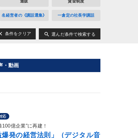
通販
賃金制度
名経営者の《講話選集》
一倉定の社長学講話
ear
search
条件をクリア
選んだ条件で検索する
声・動画
対応
100億企業”に再建！
益爆発の経営法則」（デジタル音